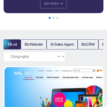
Xem thêm
Tất cả
BizWebsite
AI Sales Agent
BizCRM
Bi