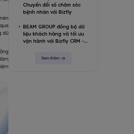
Chuyển đổi số chăm sóc
bệnh nhân với Bizfly
 nên
 qua
BEAM GROUP đồng bộ dữ
g dữ
liệu khách hàng và tối ưu
vận hành với Bizfly CRM -
Chat - Call Center
bằng
Xem thêm
 làm
hiệm