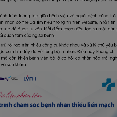
nh trình tương tác giữa bệnh viện và người bệnh cũng trở
 nhân có thể đã tìm hiểu thông tin trên website, nhắn tin
hotline để được tư vấn. Mỗi điểm chạm đều tạo ra một dòn
ối quan tâm của người bệnh.
 trữ rời rạc trên nhiều công cụ khác nhau và xử lý chủ yếu 
ợc cái nhìn đầy đủ về từng bệnh nhân. Điều này không chỉ
 mà còn khiến bệnh viện bỏ lỡ cơ hội cá nhân hóa trải ng
g và sau khám.