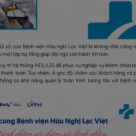
ổi số của Bệnh viện Hữu nghị Lạc Việt là không nhìn công 
 một lớp hạ tầng giúp đội ngũ vận hành tốt hơn.
duy trì hệ thống HIS/LIS để phục vụ nghiệp vụ khám chữa b
 thanh toán. Tuy nhiên, ở góc độ chăm sóc khách hàng và 
thống có khả năng quản lý toàn trình tương tác với bệnh 