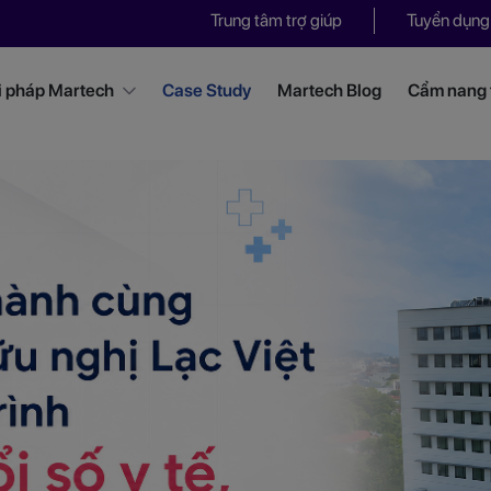
Trung tâm trợ giúp
Tuyển dụng
i pháp Martech
Case Study
Martech Blog
Cẩm nang t