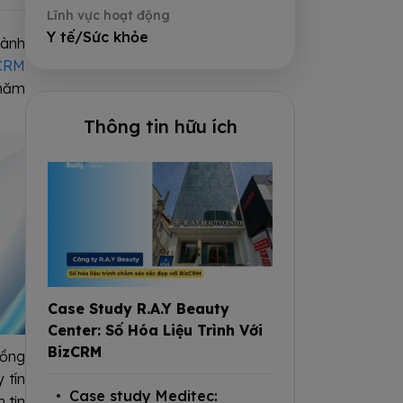
Lĩnh vực hoạt động
Y tế/Sức khỏe
hành
CRM
chăm
Thông tin hữu ích
Case Study R.A.Y Beauty
Center: Số Hóa Liệu Trình Với
BizCRM
đồng
 tín
Case study Meditec:
 tin