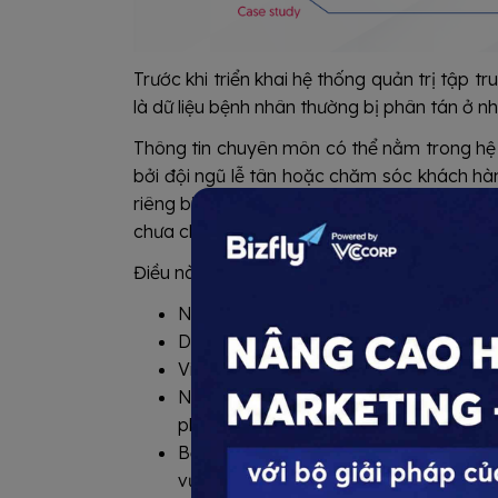
Trước khi triển khai hệ thống quản trị tập t
là dữ liệu bệnh nhân thường bị phân tán ở n
Thông tin chuyên môn có thể nằm trong hệ t
bởi đội ngũ lễ tân hoặc chăm sóc khách hàn
riêng biệt. Sau khi bệnh nhân đến khám, lịc
chưa chắc đã được lưu lại thành một hồ sơ 
Điều này khiến bệnh viện dễ gặp một số đi
Nhân sự khó nắm được toàn bộ lịch sử 
Dữ liệu từ các kênh đặt lịch, tư vấn 
Việc nhắc lịch khám, tái khám, chăm só
Nhà quản lý khó theo dõi hiệu quả t
phụ trách.
Bệnh nhân phải cung cấp lại thông tin
vụ.