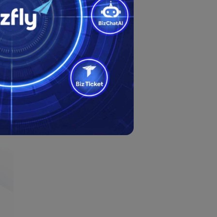
gười
hông
viện