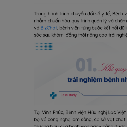
Trong hành trình chuyển đổi số y tế, Bệnh 
nhằm chuẩn hóa quy trình quản lý và chăm
và
BizChat
, bệnh viện từng bước kết nối dữ 
sóc sau khám, đồng thời nâng cao trải nghiệ
Tại Vĩnh Phúc, Bệnh viện Hữu nghị Lạc Việt
bộ về công nghệ lâm sàng, cơ sở vật chất v
thương hiệu của bệnh viện ngày càng được c