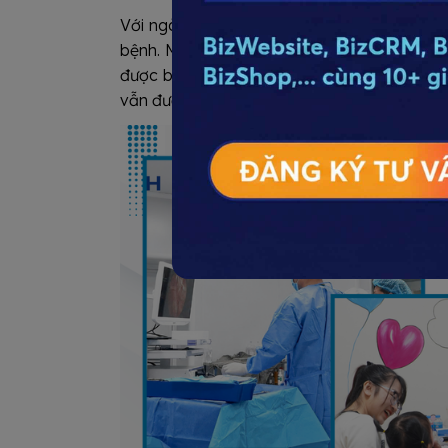
Với ngành y tế, những điểm nghẽn nhỏ tron
bệnh. Một cuộc gọi bị bỏ lỡ, một lịch hẹn 
được bàn giao đầy đủ đều có thể làm giảm 
vẫn được đảm bảo.