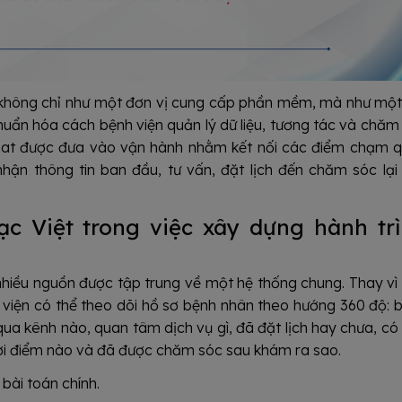
ly không chỉ như một đơn vị cung cấp phần mềm, mà như một
uẩn hóa cách bệnh viện quản lý dữ liệu, tương tác và chăm
Chat được đưa vào vận hành nhằm kết nối các điểm chạm 
nhận thông tin ban đầu, tư vấn, đặt lịch đến chăm sóc lại
c Việt trong việc xây dựng hành tr
ừ nhiều nguồn được tập trung về một hệ thống chung. Thay vì
 viện có thể theo dõi hồ sơ bệnh nhân theo hướng 360 độ: 
ua kênh nào, quan tâm dịch vụ gì, đã đặt lịch hay chưa, có
ời điểm nào và đã được chăm sóc sau khám ra sao.
bài toán chính.