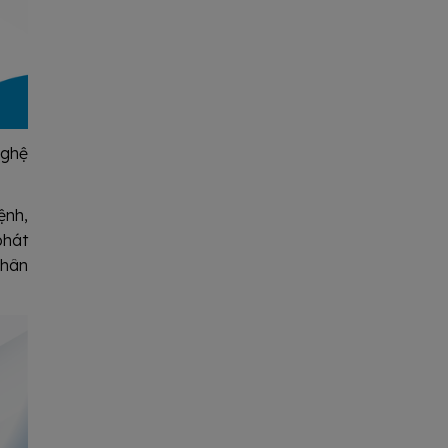
nghệ
ệnh,
phát
nhân