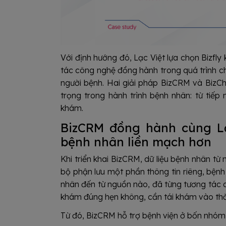
Với định hướng đó, Lạc Việt lựa chọn Bizf
tác công nghệ đồng hành trong quá trình ch
người bệnh. Hai giải pháp BizCRM và Biz
trọng trong hành trình bệnh nhân: từ tiếp 
khám.
BizCRM đồng hành cùng Lạ
bệnh nhân liền mạch hơn
Khi triển khai BizCRM, dữ liệu bệnh nhân t
bộ phận lưu một phần thông tin riêng, bệnh
nhân đến từ nguồn nào, đã từng tương tác q
khám đúng hẹn không, cần tái khám vào th
Từ đó, BizCRM hỗ trợ bệnh viện ở bốn nhóm 