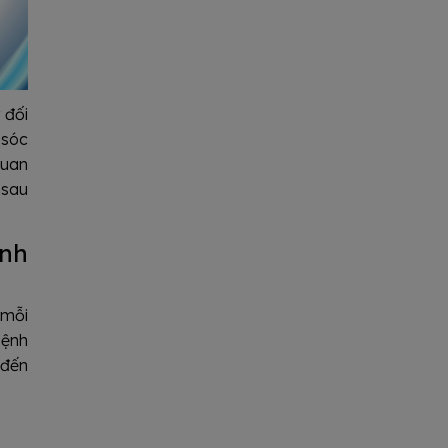
 đối
 sóc
quan
 sau
ình
 mỗi
bệnh
 đến