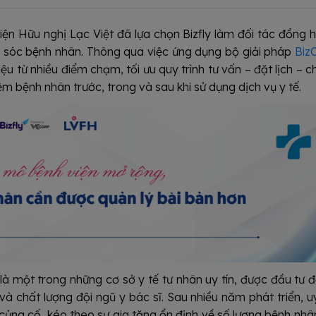
viện Hữu nghị Lạc Việt đã lựa chọn Bizfly làm đối tác đồng 
 sóc bệnh nhân. Thông qua việc ứng dụng bộ giải pháp
Biz
liệu từ nhiều điểm chạm, tối ưu quy trình tư vấn – đặt lịch – 
m bệnh nhân trước, trong và sau khi sử dụng dịch vụ y tế.
 là một trong những cơ sở y tế tư nhân uy tín, được đầu tư 
à chất lượng đội ngũ y bác sĩ. Sau nhiều năm phát triển, uy
ủng cố, kéo theo sự gia tăng ổn định về số lượng bệnh nhân