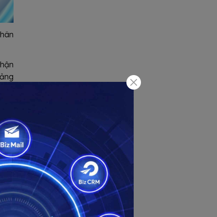
nhân
nhận
tảng
cũng
phận
dịch