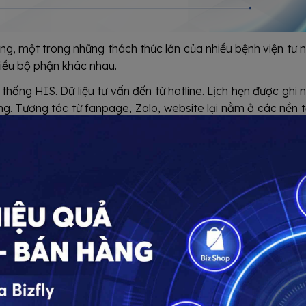
rung, một trong những thách thức lớn của nhiều bệnh viện tư 
hiều bộ phận khác nhau.
hống HIS. Dữ liệu tư vấn đến từ hotline. Lịch hẹn được ghi 
g. Tương tác từ fanpage, Zalo, website lại nằm ở các nền 
h sử chăm sóc, nhu cầu tái khám hoặc phản hồi sau điều trị 
thống nhất.
ểm nghẽn trong vận hành:
tương tác của bệnh nhân trước khi tư vấn.
và chăm sóc chưa được gom về một nơi.
c sau điều trị còn phụ thuộc nhiều vào thao tác thủ công.
ừng kênh truyền thông, từng nguồn bệnh nhân và từng bộ 
 nhiều lần, làm giảm cảm giác liền mạch trong trải nghiệm 