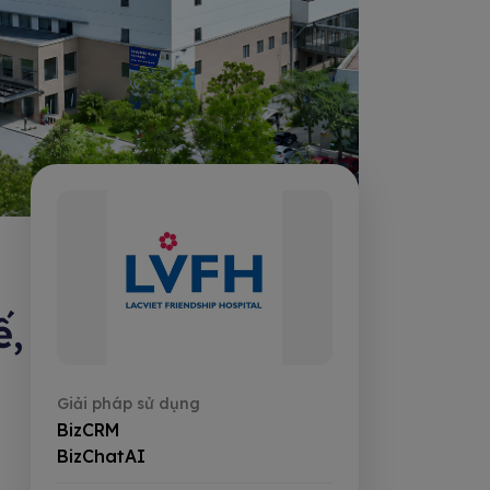
ế,
Giải pháp sử dụng
BizCRM
BizChatAI