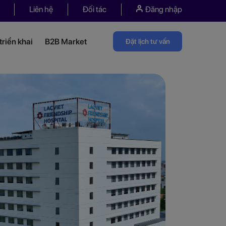
Liên hệ
Đối tác
Đăng nhập
riển khai
B2B Market
Đặt lịch tư vấn