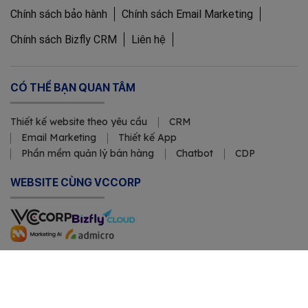
Chính sách bảo hành
Chính sách Email Marketing
Chính sách Bizfly CRM
Liên hệ
CÓ THỂ BẠN QUAN TÂM
Thiết kế website theo yêu cầu
CRM
Email Marketing
Thiết kế App
Phần mềm quản lý bán hàng
Chatbot
CDP
WEBSITE CÙNG VCCORP
Copyright © 2011 Công ty Cổ phần VCCorp
Số Giấy CN ĐKDN mã số 0101871229 do Sở Kế hoạch và Đầu
tư cấp ngày 23/3/2011