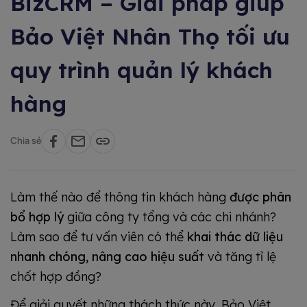
BizCRM – Giải pháp giúp
Bảo Việt Nhân Thọ tối ưu
quy trình quản lý khách
hàng
Chia sẻ
Làm thế nào để thông tin khách hàng
được phân
bổ hợp lý
giữa công ty tổng và các chi nhánh?
Làm sao để tư vấn viên có thể
khai thác dữ liệu
nhanh chóng, nâng cao hiệu suất
và tăng tỉ lệ
chốt hợp đồng?
Để giải quyết những thách thức này, Bảo Việt