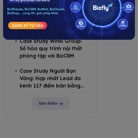
Case Study Manfusi: Tối ưu
quản lý khách hàng với
BizCRM
Case Study Winki Group:
Số hóa quy trình nội thất
phòng tập với BizCRM
Case Study Người Bạn
Vàng: Hợp nhất Lead đa
kênh 117 điểm bán bằng
BizCRM
Xem thêm