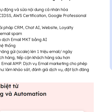
 tự động và sửa nội dung cá nhân hóa
CIDSS, AWS Certification, Google Professional
giải pháp CRM, Chat AI, Website, Loyalty
g email spam
n dịch Email MKT bằng AI
 hệ thống
năng gửi (scale) lên 1 triệu email/ ngày
ch hàng, tiếp cận khách hàng sâu hơn
u Email AMP: Dịch vụ Email marketing cho phép
hư: làm khảo sát, đánh giá dịch vụ, đặt lịch đăng