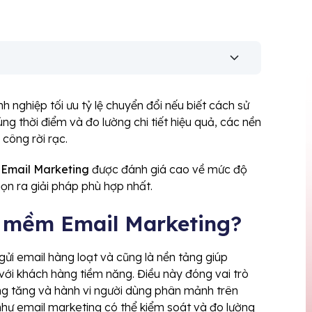
nghiệp tối ưu tỷ lệ chuyển đổi nếu biết cách sử
g thời điểm và đo lường chi tiết hiệu quả, các nền
công rời rạc.
Email Marketing
được đánh giá cao về mức độ
họn ra giải pháp phù hợp nhất.
n mềm Email Marketing?
ửi email hàng loạt và cũng là nền tảng giúp
 với khách hàng tiềm năng. Điều này đóng vai trò
ng tăng và hành vi người dùng phân mảnh trên
 như email marketing có thể kiểm soát và đo lường