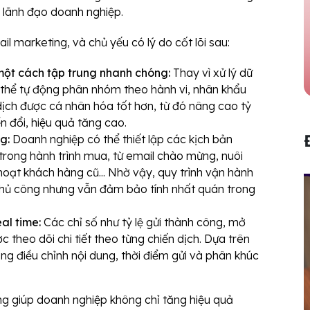
n lãnh đạo doanh nghiệp.
l marketing, và chủ yếu có lý do cốt lõi sau:
 một cách tập trung nhanh chóng:
Thay vì xử lý dữ
thể tự động phân nhóm theo hành vi, nhân khẩu
ịch được cá nhân hóa tốt hơn, từ đó nâng cao tỷ
ển đổi, hiệu quả tăng cao.
ng:
Doanh nghiệp có thể thiết lập các kịch bản
rong hành trình mua, từ email chào mừng, nuôi
 hoạt khách hàng cũ... Nhờ vậy, quy trình vận hành
 thủ công nhưng vẫn đảm bảo tính nhất quán trong
eal time:
Các chỉ số như tỷ lệ gửi thành công, mở
c theo dõi chi tiết theo từng chiến dịch. Dựa trên
ng điều chỉnh nội dung, thời điểm gửi và phân khúc
g giúp doanh nghiệp không chỉ tăng hiệu quả