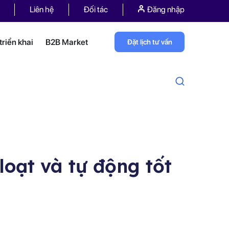
Liên hệ
Đối tác
Đăng nhập
riển khai
B2B Market
Đặt lịch tư vấn
oạt và tự động tốt