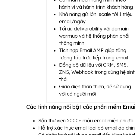
hành vi và hành trình khách hàng
Khả năng gửi lớn, scale tới 1 triệu
email/ngày
Tối ưu deliverability với domain
warmup và hệ thống phân phối
thông minh
Tích hợp Email AMP giúp tăng
tương tác trực tiếp trong email
Đồng bộ dữ liệu với CRM, SMS,
ZNS, Webhook trong cùng hệ sin
thái
Giao diện thân thiện, dễ sử dụng
với cả người mới
Các tính năng nổi bật của phần mềm Email
Sẵn thư viện 2000+ mẫu email miễn phí đa d
Hỗ trợ xác thực email loại bỏ email ảo chí