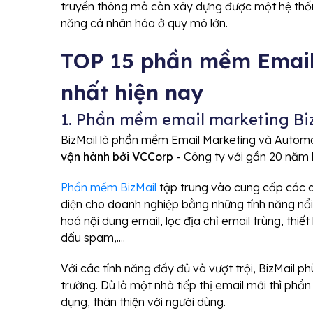
truyền thông mà còn xây dựng được một hệ thốn
năng cá nhân hóa ở quy mô lớn.
TOP 15 phần mềm Email
nhất hiện nay
1. Phần mềm email marketing Bi
BizMail là phần mềm Email Marketing và Automat
vận hành bởi VCCorp
- Công ty với gần 20 năm 
Phần mềm BizMail
tập trung vào cung cấp các d
diện cho doanh nghiệp bằng những tính năng nổi 
hoá nội dung email, lọc địa chỉ email trùng, thiế
dấu spam,....
Với các tính năng đầy đủ và vượt trội, BizMail ph
trường. Dù là một nhà tiếp thị email mới thì ph
dụng, thân thiện với người dùng.