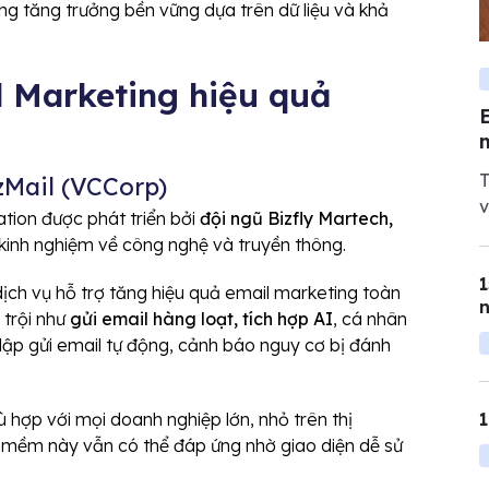
g tăng trưởng bền vững dựa trên dữ liệu và khả
 Marketing hiệu quả
T
zMail (VCCorp)
v
ion được phát triển bởi
đội ngũ Bizfly Martech,
g
kinh nghiệm về công nghệ và truyền thông.
t
1
ịch vụ hỗ trợ tăng hiệu quả email marketing toàn
n
trội như
gửi email hàng loạt, tích hợp AI
, cá nhân
t lập gửi email tự động, cảnh báo nguy cơ bị đánh
ù hợp với mọi doanh nghiệp lớn, nhỏ trên thị
ần mềm này vẫn có thể đáp ứng nhờ giao diện dễ sử