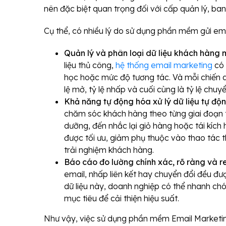
nên đặc biệt quan trọng đối với cấp quản lý, ba
Cụ thể, có nhiều lý do sử dụng phần mềm gửi emai
Quản lý và phân loại dữ liệu khách hàng
liệu thủ công,
hệ thống email marketing
có 
học hoặc mức độ tương tác. Và mỗi chiến d
lệ mở, tỷ lệ nhấp và cuối cùng là tỷ lệ chuy
Khả năng tự động hóa xử lý dữ liệu tự độ
chăm sóc khách hàng theo từng giai đoạn t
dưỡng, đến nhắc lại giỏ hàng hoặc tái kích
được tối ưu, giảm phụ thuộc vào thao tác
trải nghiệm khách hàng.
Báo cáo đo lường chính xác, rõ ràng và r
email, nhấp liên kết hay chuyển đổi đều đượ
dữ liệu này, doanh nghiệp có thể nhanh chó
mục tiêu để cải thiện hiệu suất.
Như vậy, việc sử dụng phần mềm Email Marketin