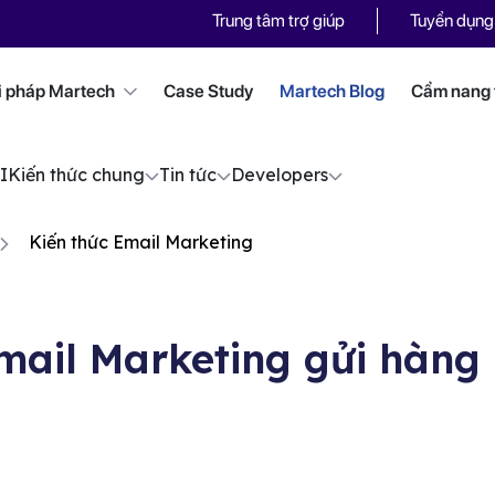
Trung tâm trợ giúp
Tuyển dụng
i pháp Martech
Case Study
Martech Blog
Cẩm nang t
I
Kiến thức chung
Tin tức
Developers
Kiến thức Email Marketing
ail Marketing gửi hàng l