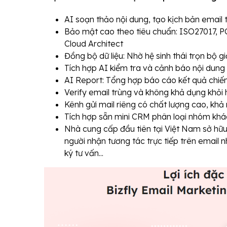
AI soạn thảo nội dung, tạo kịch bản email
Bảo mật cao theo tiêu chuẩn: ISO27017, P
Cloud Architect
Đồng bộ dữ liệu: Nhờ hệ sinh thái trọn bộ 
Tích hợp AI kiểm tra và cảnh báo nội dun
AI Report: Tổng hợp báo cáo kết quả chiế
Verify email trùng và không khả dụng khỏi
Kênh gửi mail riêng có chất lượng cao, khả 
Tích hợp sẵn mini CRM phân loại nhóm khá
Nhà cung cấp đầu tiên tại Việt Nam sở hữ
người nhận tương tác trực tiếp trên email n
ký tư vấn...