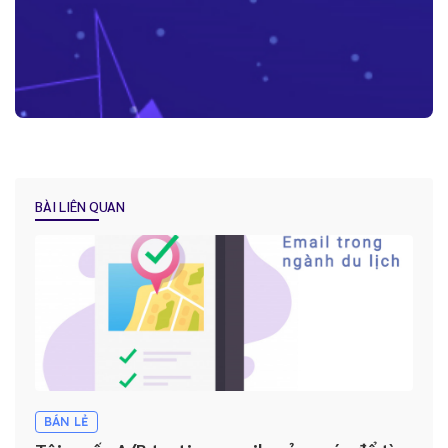
Những lợi ích “kim cương” mà Báo Cáo - Thống Kê trên CRM mang
lại cho doanh nghiệp
BÀI LIÊN QUAN
Tại sao việc Lưu trữ và quản lý lịch sử khách hàng lại được ví như
“dầu khí của kỷ nguyên kỹ thuật số” ?
Hướng dẫn lựa chọn hệ thống CRM phù hợp cho doanh nghiệp
Nhân viên không sử dụng CRM: Đâu là giải pháp cho doanh
nghiệp?
BÁN LẺ