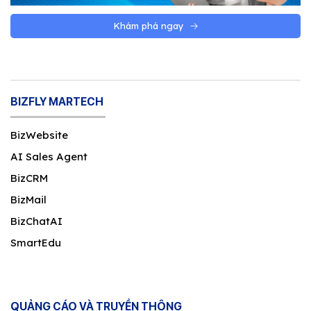
Khám phá ngay
BIZFLY MARTECH
BizWebsite
AI Sales Agent
BizCRM
BizMail
BizChatAI
SmartEdu
QUẢNG CÁO VÀ TRUYỀN THÔNG