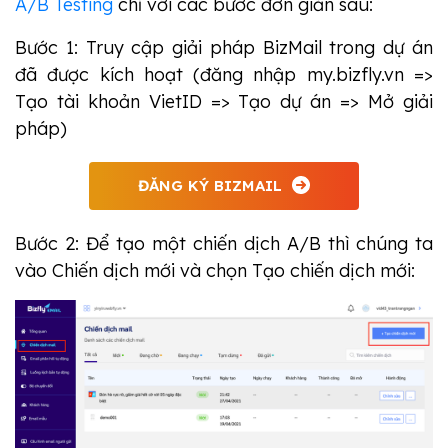
A/B Testing
chỉ với các bước đơn giản sau:
Bước 1: Truy cập giải pháp BizMail trong dự án
đã được kích hoạt (đăng nhập my.bizfly.vn =>
Tạo tài khoản VietID => Tạo dự án => Mở giải
pháp)
ĐĂNG KÝ BIZMAIL
Bước 2: Để tạo một chiến dịch A/B thì chúng ta
vào Chiến dịch mới và chọn Tạo chiến dịch mới: