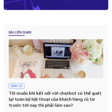
Những lợi ích “kim cương” mà Báo Cáo - Thống Kê trên CRM mang
lại cho doanh nghiệp
BÀI LIÊN QUAN
Tại sao việc Lưu trữ và quản lý lịch sử khách hàng lại được ví như
“dầu khí của kỷ nguyên kỹ thuật số” ?
Hướng dẫn lựa chọn hệ thống CRM phù hợp cho doanh nghiệp
Nhân viên không sử dụng CRM: Đâu là giải pháp cho doanh
nghiệp?
BÁN LẺ
Tôi muốn khi kết nối với chatbot có thể quét
lại toàn bộ hội thoại của khách hàng cũ từ
trước tới nay thì phải làm sao?