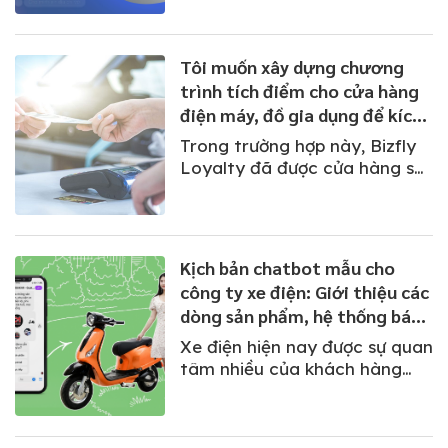
hàng tự động trong khi
livestream bằng cách thiết
lập bài viết comment theo cú
Tôi muốn xây dựng chương
pháp rồi gửi tin nhắn cho
trình tích điểm cho cửa hàng
khách hàng để chốt đơn.
điện máy, đồ gia dụng để kích
thích khách mua hàng nhiều
Trong trường hợp này, Bizfly
hơn
Loyalty đã được cửa hàng sử
dụng để quản lý khách hàng
và tích điểm cho các thành
viên. Đây là phần mềm quản
lý khách hàng thân thiết, tích
Kịch bản chatbot mẫu cho
điểm, đổi điểm thưởng, quản
công ty xe điện: Giới thiệu các
lý thẻ thành viên.
dòng sản phẩm, hệ thống bán
hàng và tư vấn cho khách
Xe điện hiện nay được sự quan
hàng
tâm nhiều của khách hàng
mọi lứa tuổi bởi sự tiện lợi và
thân thiện với môi trường của
nó. Vì vậy, doanh nghiệp cần