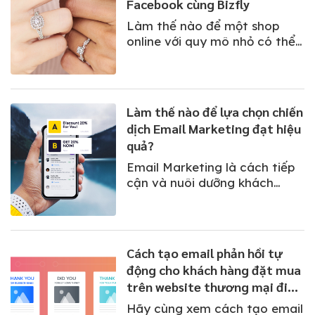
Facebook cùng Bizfly
Làm thế nào để một shop
online với quy mô nhỏ có thể
bắt đầu với một cửa hàng
online ngay trên messenger
Facebook cùng Bizfly?
Làm thế nào để lựa chọn chiến
dịch Email Marketing đạt hiệu
quả?
Email Marketing là cách tiếp
cận và nuôi dưỡng khách
hàng hoàn hảo cho doanh
nghiệp. Đối với các siêu thị
điện máy, email phù hợp triển
khai các chiến dịch ra mắt
Cách tạo email phản hồi tự
sản phẩm mới, giới thiệu
động cho khách hàng đặt mua
chương trình khuyến mại,
trên website thương mại điện
email tương tác dựa trên
tử
hành vi mua...
Hãy cùng xem cách tạo email