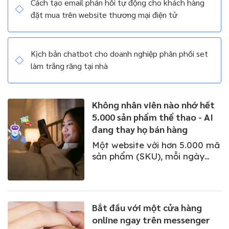
Cách tạo email phản hồi tự động cho khách hàng
đặt mua trên website thương mại điện tử
Kịch bản chatbot cho doanh nghiệp phân phối set
làm trắng răng tại nhà
Không nhân viên nào nhớ hết
5.000 sản phẩm thể thao - AI
đang thay họ bán hàng
Một website với hơn 5.000 mã
sản phẩm (SKU), mỗi ngày
tiếp cận hàng nghìn lượt truy
cập. Câu hỏi đặt ra: cần bao
nhiêu nhân sự để đảm bảo
rằng mọi khách hàng đều
Bắt đầu với một cửa hàng
được tư vấn đúng và chốt
online ngay trên messenger
đơn?