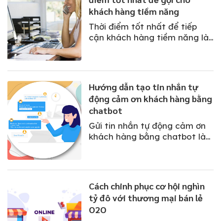
khách hàng tiềm năng
Thời điểm tốt nhất để tiếp
cận khách hàng tiềm năng là
trong vòng 20 phút kể từ khi
khách hàng để lại thông tin
trên các form, kênh liên lạc
của doanh nghiệp.
Hướng dẫn tạo tin nhắn tự
động cảm ơn khách hàng bằng
chatbot
Gửi tin nhắn tự động cảm ơn
khách hàng bằng chatbot là
một cách dễ dàng để xây
dựng lòng trung thành của
khách hàng.
Cách chinh phục cơ hội nghìn
tỷ đô với thương mại bán lẻ
O2O