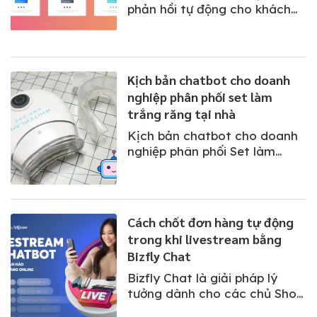
phản hồi tự động cho khách
hàng đặt mua trên website
thương mại điện tử với giao
diện mới của BizMail nhé!
Kịch bản chatbot cho doanh
nghiệp phân phối set làm
trắng răng tại nhà
Kịch bản chatbot cho doanh
nghiệp phân phối Set làm
trắng răng tại nhà là một
cách để hỗ trợ doanh nghiệp
phản hồi khách hàng, chốt
đơn nhanh chóng ngay tại
Cách chốt đơn hàng tự động
Fanpage hay website.
trong khi livestream bằng
Bizfly Chat
Bizfly Chat là giải pháp lý
tưởng dành cho các chủ Shop,
giúp bạn có thể chốt đơn