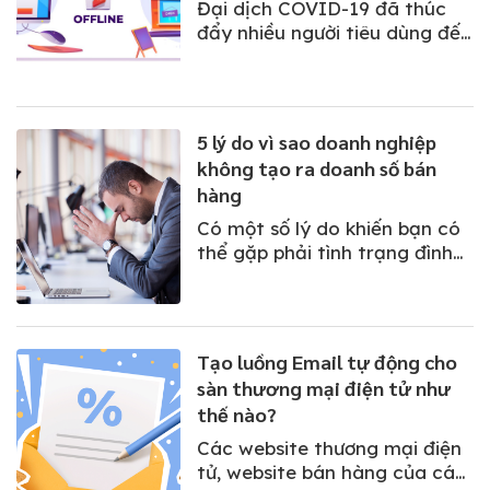
Đại dịch COVID-19 đã thúc
đẩy nhiều người tiêu dùng đến
kênh online hơn, nhưng vẫn
không thiếu những người mua
có khao khát trải nghiệm
thực tế tại cửa hàng. Bởi vậy,
5 lý do vì sao doanh nghiệp
các nhà bán lẻ cần cải tiến từ
không tạo ra doanh số bán
trực tuyến đến ngoại tuyến
hàng
(O2O - Online to...
Có một số lý do khiến bạn có
thể gặp phải tình trạng đình
trệ doanh số bán hàng. Biết
được vấn đề nằm ở đâu là
bước đầu tiên để giải quyết
các vấn đề mà doanh nghiệp
Tạo luồng Email tự động cho
của bạn có thể gặp phải.
sàn thương mại điện tử như
thế nào?
Các website thương mại điện
tử, website bán hàng của các