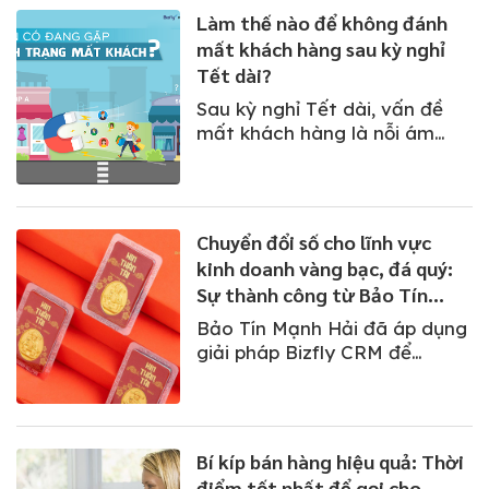
chuẩn bị một chatbot với kịch
Làm thế nào để không đánh
bản tư vấn hợp lý để đáp ứng
mất khách hàng sau kỳ nghỉ
nhu cầu của khách hàng
Tết dài?
trên...
Sau kỳ nghỉ Tết dài, vấn đề
mất khách hàng là nỗi ám
ảnh của nhiều doanh nghiệp.
Lượt truy cập vào
website/cửa hàng đi xuống, tỷ
lệ chuyển đổi mua hàng bị
Chuyển đổi số cho lĩnh vực
giảm đáng kể khiến doanh thu
kinh doanh vàng bạc, đá quý:
của doanh nghiệp “mất vui”
Sự thành công từ Bảo Tín
ngay sau kỳ nghỉ Tết!
Mạnh Hải
Bảo Tín Mạnh Hải đã áp dụng
giải pháp Bizfly CRM để
chuyển đổi số mô hình kinh
doanh vàng thành công
Bí kíp bán hàng hiệu quả: Thời
điểm tốt nhất để gọi cho