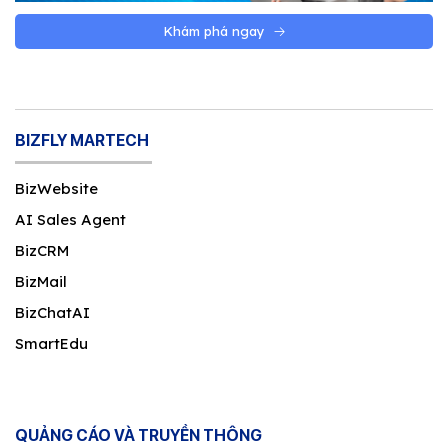
Khám phá ngay
BIZFLY MARTECH
BizWebsite
AI Sales Agent
BizCRM
BizMail
BizChatAI
SmartEdu
QUẢNG CÁO VÀ TRUYỀN THÔNG