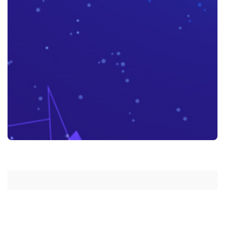
Những lợi ích “kim cương” mà Báo Cáo - Thống Kê trên CRM mang
lại cho doanh nghiệp
Tại sao việc Lưu trữ và quản lý lịch sử khách hàng lại được ví như
“dầu khí của kỷ nguyên kỹ thuật số” ?
Hướng dẫn lựa chọn hệ thống CRM phù hợp cho doanh nghiệp