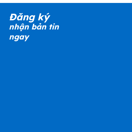
Nhân viên không sử dụng CRM: Đâu là giải pháp cho doanh
nghiệp?
Đăng ký
nhận bản tin
ngay