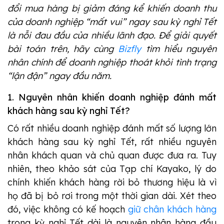
đổi mua hàng bị giảm đáng kể khiến doanh thu
của doanh nghiệp “mất vui” ngay sau kỳ nghỉ Tết
là nỗi đau đầu của nhiều lãnh đạo. Để giải quyết
bài toán trên, hãy cùng
Bizfly
tìm hiểu nguyên
nhân chính để doanh nghiệp thoát khỏi tình trạng
“lận đận” ngay đầu năm.
1. Nguyên nhân khiến doanh nghiệp đánh mất
khách hàng sau kỳ nghỉ Tết?
Có rất nhiều doanh nghiệp đánh mất số lượng lớn
khách hàng sau kỳ nghỉ Tết, rất nhiều nguyên
nhân khách quan và chủ quan được đưa ra. Tuy
nhiên, theo khảo sát của Tạp chí Kayako, lý do
chính khiến khách hàng rời bỏ thương hiệu là vì
họ đã bị bỏ rơi trong một thời gian dài. Xét theo
đó, việc không có kế hoạch
giữ chân khách hàng
trong kỳ nghỉ Tết dài là nguyên nhân hàng đầu