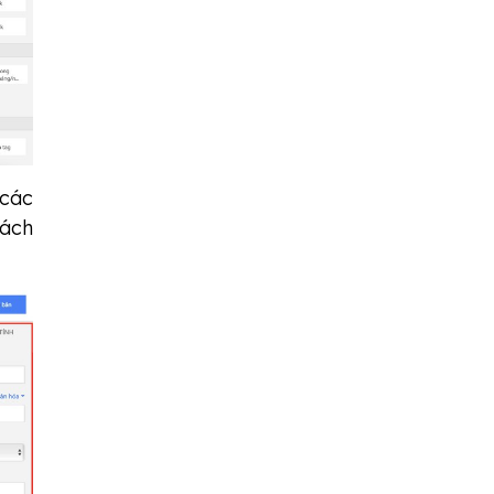
 các
hách