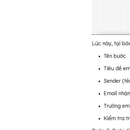
Lúc này, tại bả
Tên bước
Tiêu đề em
Sender (tê
Email nhận
Trường em
Kiểm tra t