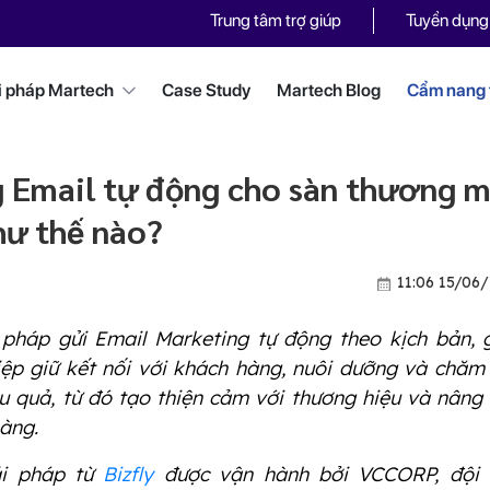
Trung tâm trợ giúp
Tuyển dụng
i pháp Martech
Case Study
Martech Blog
Cẩm nang t
 Email tự động cho sàn thương m
hư thế nào?
11:06 15/06
 pháp gửi Email Marketing tự động theo kịch bản, 
ệp giữ kết nối với khách hàng, nuôi dưỡng và chăm
u quả, từ đó tạo thiện cảm với thương hiệu và nâng
àng.
ải pháp từ
Bizfly
được vận hành bởi VCCORP, đội 