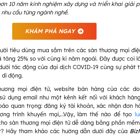
hơn 10 năm kinh nghiệm xây dựng và triển khai giải 
 nhu cầu từng ngành nghề.
KHÁM PHÁ NGAY
gười tiêu dùng mua sắm trên các sàn thương mại điệ
ã tăng 25% so với cùng kì năm ngoái. Đây được coi l
dưới tác động của đại dịch COVID-19 cùng sự phát t
ị di động.
hương mại điện tử, website bán hàng của các d
sử dụng email như một kênh kết nối với khách hàn
báo quan trọng: đăng ký tài khoản, xác nhận đơn h
ơng trình khuyến mại,...Vậy, làm thế nào để
tạo
lu
ho sàn thương mại điện tử dễ dàng bằng phần mềm
ạt? Hãy tham khảo các hướng dẫn dưới đây của
Biz