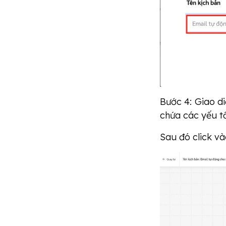
Bước 4: Giao d
chứa các yếu tố
Sau đó click và