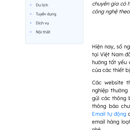
chuyên gia có 
Du lịch
công nghệ theo
Tuyển dụng
Dịch vụ
Nội thất
Hiện nay, số n
tại Việt Nam đ
hướng tất yếu 
của các thiết b
Các website t
nghiệp thường 
gửi các thông 
thông báo chư
Email tự động
c
email hàng lo
nhé.