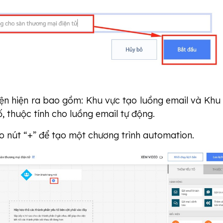
iện hiện ra bao gồm: Khu vực tạo luồng email và Khu
, thuộc tính cho luồng email tự động.
o nút “+” để tạo một chương trình automation.