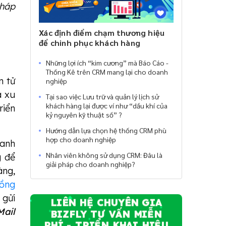
pháp
Xác định điểm chạm thương hiệu
để chinh phục khách hàng
Những lợi ích “kim cương” mà Báo Cáo -
Thống Kê trên CRM mang lại cho doanh
n tử
nghiệp
à xu
Tại sao việc Lưu trữ và quản lý lịch sử
khách hàng lại được ví như “dầu khí của
riển
kỷ nguyên kỹ thuật số” ?
Hướng dẫn lựa chọn hệ thống CRM phù
hợp cho doanh nghiệp
oanh
Nhân viên không sử dụng CRM: Đâu là
g để
giải pháp cho doanh nghiệp?
àng,
ồng
 gửi
LIÊN HỆ CHUYÊN GIA
Mail
BIZFLY TƯ VẤN MIỄN
PHÍ - TRIỂN KHAI HIỆU