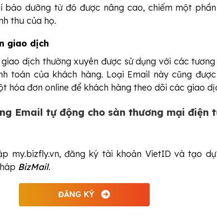
hí bảo dưỡng từ đó được nâng cao, chiếm một phần
nh thu của họ.
n giao dịch
 giao dịch thường xuyên được sử dụng với các tương
nh toán của khách hàng. Loại Email này cũng được
ột hóa đơn online để khách hàng theo dõi các giao dị
ng Email tự động cho sàn thương mại điện 
ập my.bizfly.vn, đăng ký tài khoản VietID và tạo dự
 pháp
BizMail
.
ĐĂNG KÝ