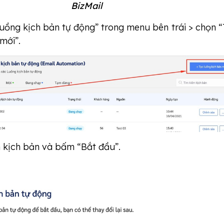
BizMail
uồng kịch bản tự động” trong menu bên trái > chọn 
mới”.
n kịch bản và bấm “Bắt đầu”.