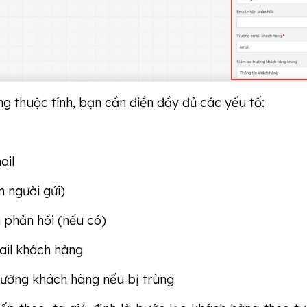
ng thuộc tính, bạn cần điền đầy đủ các yếu tố:
ail
n người gửi)
 phản hồi (nếu có)
ail khách hàng
rường khách hàng nếu bị trùng