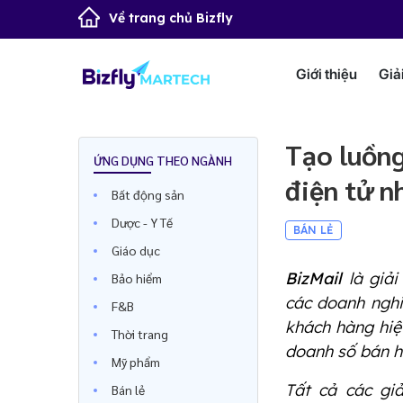
Về trang chủ Bizfly
Giới thiệu
Giả
Tạo luồng
ỨNG DỤNG THEO NGÀNH
điện tử n
Bất động sản
Dược - Y Tế
BÁN LẺ
Giáo dục
BizMail
là giải
Bảo hiểm
các doanh nghi
F&B
khách hàng hiệ
Thời trang
doanh số bán h
Mỹ phẩm
Tất cả các gi
Bán lẻ