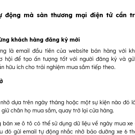
ự động mà sàn thương mại điện tử cần tr
ừng khách hàng đăng ký mới
ng là email đầu tiên của website bán hàng với k
ơ hội để tạo ấn tượng tốt với người đăng ký và gử
n hữu ích cho trải nghiệm mua sắm tiếp theo.
ở
 nhở dựa trên ngày tháng hoặc một sự kiện nào đó l
ể giữ chân họ mua sắm, quay trở lại cửa hàng.
g bán xe ô tô có thể sử dụng dữ liệu về ngày mua xe
u đó gửi email tự động nhắc nhở bảo dưỡng xe 6 t