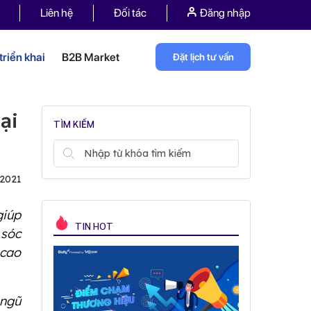
Liên hệ
Đối tác
Đăng nhập
riển khai
B2B Market
Đặt lịch tư vấn
ại
TÌM KIẾM
/2021
giúp
TIN HOT
 sóc
 cao
ngũ