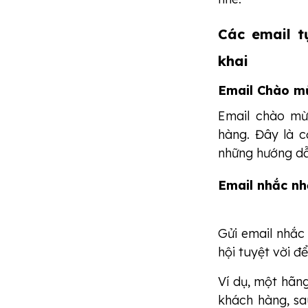
Các email t
khai
Email Chào m
Email chào mừ
hàng. Đây là c
những hướng dẫ
Email nhắc nh
Gửi email nhắc
hội tuyệt vời đ
Ví dụ, một hãn
khách hàng, sa