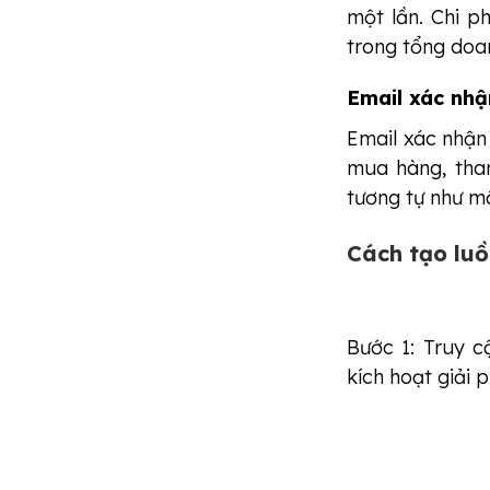
một lần. Chi p
trong tổng doa
Email xác nhậ
Email xác nhận
mua hàng, tha
tương tự như m
Cách tạo luồ
Bước 1: Truy c
kích hoạt giải