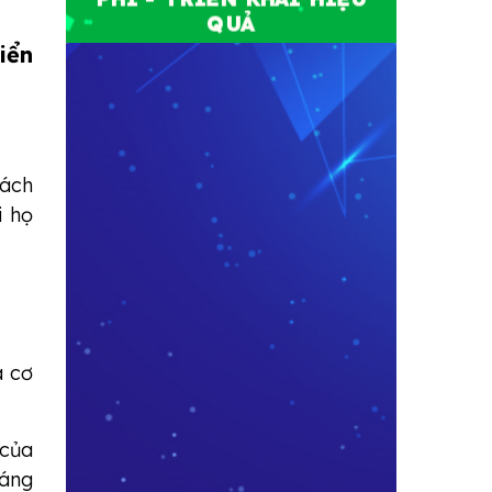
QUẢ
iển
hách
i họ
à cơ
 của
háng