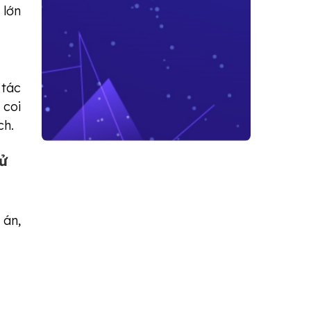
 lớn
 tác
 coi
ch.
tử
 án,