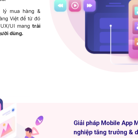
m lý mua hàng &
àng Việt để từ đó
n UX/UI mang
trải
gười dùng.
Giải pháp Mobile App 
nghiệp tăng trưởng & d