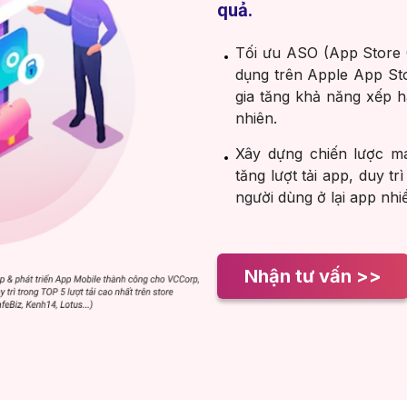
quả.
Tối ưu ASO (App Store O
dụng trên Apple App St
gia tăng khả năng xếp hạ
nhiên.
Xây dựng chiến lược ma
tăng lượt tải app, duy tr
người dùng ở lại app nhi
Nhận tư vấn >>