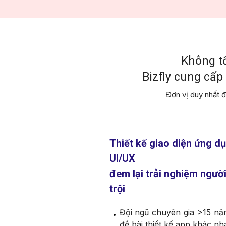
Không tố
Bizfly cung cấ
Đơn vị duy nhất đ
Thiết kế giao diện ứng d
UI/UX
đem lại trải nghiệm ngườ
trội
Đội ngũ chuyên gia >15 nă
đề bài thiết kế app khác nh