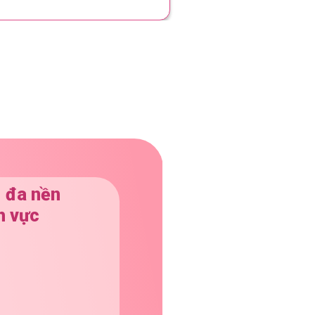
- đa nền
h vực