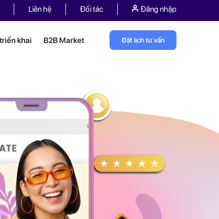
Liên hệ
Đối tác
Đăng nhập
riển khai
B2B Market
Đặt lịch tư vấn