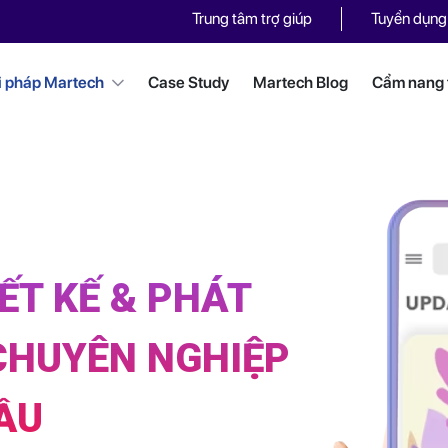
Trung tâm trợ giúp
Tuyển dụng
i pháp Martech
Case Study
Martech Blog
Cẩm nang t
ẾT KẾ & PHÁT
CHUYÊN NGHIỆP
ẦU