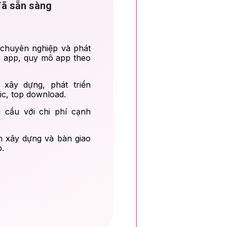
 đã sẵn sàng
 chuyên nghiệp và phát
nh app, quy mô app theo
xây dựng, phát triển
fic, top download.
 cầu với chi phí cạnh
h xây dựng và bàn giao
.