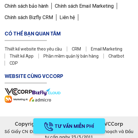
Chính sách bảo hành
Chính sách Email Marketing
Chính sách Bizfly CRM
Liên hệ
CÓ THỂ BẠN QUAN TÂM
Thiết kế website theo yêu cầu
CRM
Email Marketing
Thiết kế App
Phần mềm quản lý bán hàng
Chatbot
CDP
WEBSITE CÙNG VCCORP
Copyright © 2011 Công ty Cổ phần VCCorp
TƯ VẤN MIỄN PHÍ
Số Giấy CN ĐKDN mã số 0101871229 do Sở Kế hoạch và Đầu
tư cấp ngày 23/3/2011