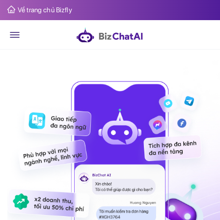
Về trang chủ Bizfly