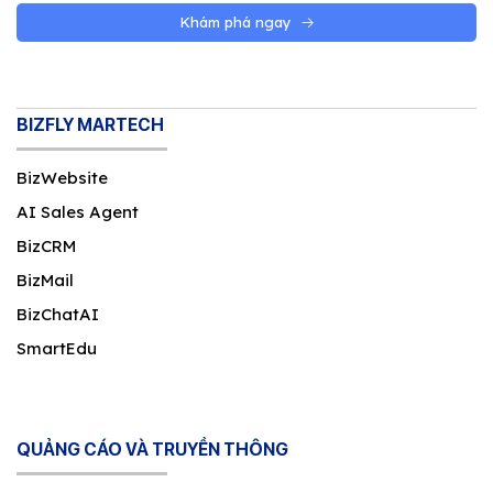
Khám phá ngay
BIZFLY MARTECH
BizWebsite
AI Sales Agent
BizCRM
BizMail
BizChatAI
SmartEdu
QUẢNG CÁO VÀ TRUYỀN THÔNG