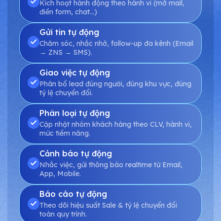
Kích hoạt hành động theo hành vi (mở mail,
điền form, chat...)
Gửi tin tự động
Chăm sóc, nhắc nhở, follow-up đa kênh (Email
→ ZNS → SMS).
Giao việc tự động
Phân bổ lead đúng người, đúng khu vực, đúng
tỷ lệ chuyển đổi.
Phân loại tự động
Cập nhật nhóm khách hàng theo CLV, hành vi,
mức tiềm năng.
Cảnh báo tự động
Nhắc việc, gửi thông báo realtime từ Email,
App, Mobile.
Báo cáo tự động
Theo dõi hiệu suất Sale & tỷ lệ chuyển đổi
toàn quy trình.