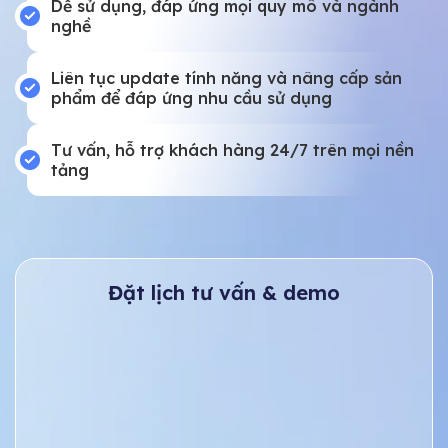
Dễ sử dụng, đáp ứng mọi quy mô và ngành
nghề
Liên tục update tính năng và nâng cấp sản
phẩm để đáp ứng nhu cầu sử dụng
Tư vấn, hỗ trợ khách hàng 24/7 trên mọi nền
tảng
Đặt lịch tư vấn & demo