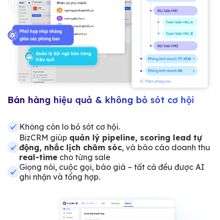
Bán hàng hiệu quả & không bỏ sót cơ hội
Không còn lo bỏ sót cơ hội.
BizCRM giúp
quản lý pipeline, scoring lead tự
động, nhắc lịch chăm sóc
, và báo cáo doanh thu
real-time
cho từng sale
Giọng nói, cuộc gọi, báo giá – tất cả đều được AI
ghi nhận và tổng hợp.