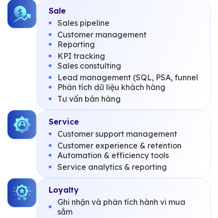
Sale
Sales pipeline
Customer management
Reporting
KPI tracking
Sales constulting
Lead management (SQL, PSA, funnel
Phân tích dữ liệu khách hàng
Tư vấn bán hàng
Service
Customer support management
Customer experience & retention
Automation & efficiency tools
Service analytics & reporting
Loyalty
Ghi nhận và phân tích hành vi mua
sắm