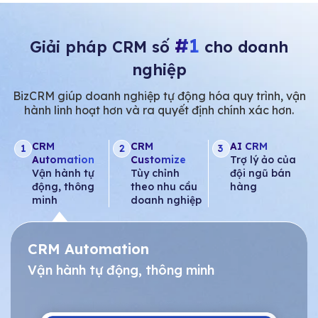
#1
Giải pháp CRM số
cho doanh
nghiệp
BizCRM giúp doanh nghiệp tự động hóa quy trình, vận
hành linh hoạt hơn và ra quyết định chính xác hơn.
CRM
CRM
AI CRM
1
2
3
Automation
Customize
Trợ lý ảo của
Vận hành tự
Tùy chỉnh
đội ngũ bán
động, thông
theo nhu cầu
hàng
minh
doanh nghiệp
CRM Automation
Vận hành tự động, thông minh