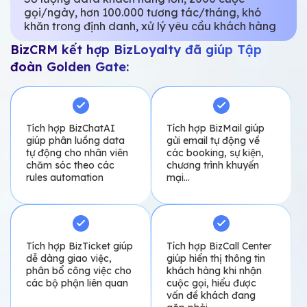
Đề bài:
Doanh nghiệp mới phát triển kênh online nhưng
chưa đạt được hiệu quả cao vì nhân sự làm việc
với nhiều công cụ ở nhiều nền tảng, thiếu sự nhất
quán về thông tin và cách vận hành.
BizCRM kết hợp BizLoyalty đã giúp Sohaco:
Lưu trữ, quản lý data
Quản lý, phân luồng
khách hàng từ website,
data tự động để nhân
nhiều fanpage trên
viên dễ dàng theo dõi
cùng 1 hệ thống
và chăm sóc
Kết nối các công cụ tương tác tự động nhưu chatbot,
email… với từng kịch bản chăm sóc cụ thể.