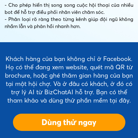
- Cho phép hiển thị song song cuộc hội thoại của nhiều
bot để hỗ trợ điều phối nhân viên chăm sóc.
- Phân loại rõ ràng theo từng kênh giúp đội ngũ không
nhầm lẫn và phản hồi nhanh hơn.
Khách hàng của bạn không chỉ ở Facebook.
Họ có thể đang xem website, quét mã QR từ
brochure, hoặc ghé thăm gian hàng của bạn
tại một hội chợ. Và ở đâu có khách, ở đó có
trợ lý AI từ BizChatAI hỗ trợ. Bạn có thể
tham khảo và dùng thử phần mềm tại đây.
Dùng thử ngay