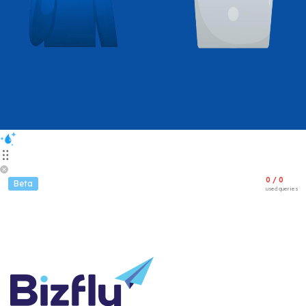
0 / 0
Beta
used queries