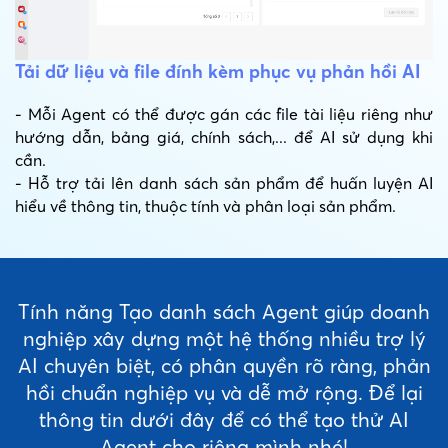
Tải dữ liệu và file đính kèm phục vụ phản hồi AI
- Mỗi Agent có thể được gán các file tài liệu riêng như
hướng dẫn, bảng giá, chính sách,... để AI sử dụng khi
cần.
- Hỗ trợ tải lên danh sách sản phẩm để huấn luyện AI
hiểu về thông tin, thuộc tính và phân loại sản phẩm.
Tính năng Tạo danh sách Agent giúp doanh
nghiệp xây dựng một hệ thống nhiều trợ lý
AI chuyên biệt, có phân quyền rõ ràng, phản
hồi chuẩn nghiệp vụ và dễ mở rộng. Để lại
thông tin dưới đây để có thể tạo thử AI
Agent cho riêng mình nhé!