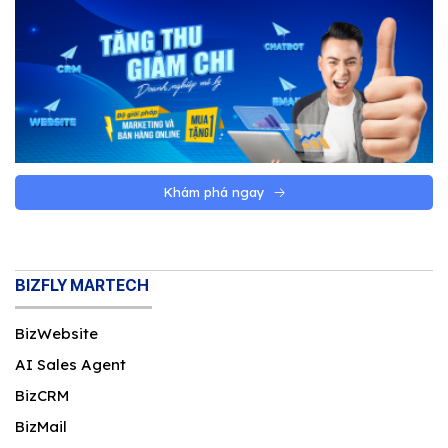
Khám phá ngay
BIZFLY MARTECH
BizWebsite
AI Sales Agent
BizCRM
BizMail