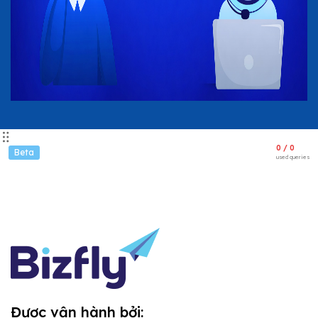
0 / 0
Beta
used queries
Được vận hành bởi: