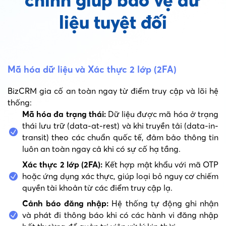
chính giúp bảo vệ dữ
liệu tuyệt đối
Mã hóa dữ liệu và Xác thực 2 lớp (2FA)
BizCRM gia cố an toàn ngay từ điểm truy cập và lõi hệ
thống:
Mã hóa đa trạng thái:
Dữ liệu được mã hóa ở trạng
thái lưu trữ (data-at-rest) và khi truyền tải (data-in-
transit) theo các chuẩn quốc tế, đảm bảo thông tin
luôn an toàn ngay cả khi có sự cố hạ tầng.
Xác thực 2 lớp (2FA):
Kết hợp mật khẩu với mã OTP
hoặc ứng dụng xác thực, giúp loại bỏ nguy cơ chiếm
quyền tài khoản từ các điểm truy cập lạ.
Cảnh báo đăng nhập:
Hệ thống tự động ghi nhận
và phát đi thông báo khi có các hành vi đăng nhập