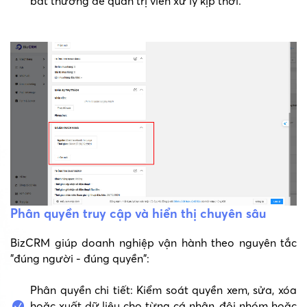
bất thường để quản trị viên xử lý kịp thời.
Phân quyền truy cập và hiển thị chuyên sâu
BizCRM giúp doanh nghiệp vận hành theo nguyên tắc
"đúng người - đúng quyền":
Phân quyền chi tiết: Kiểm soát quyền xem, sửa, xóa
hoặc xuất dữ liệu cho từng cá nhân, đội nhóm hoặc