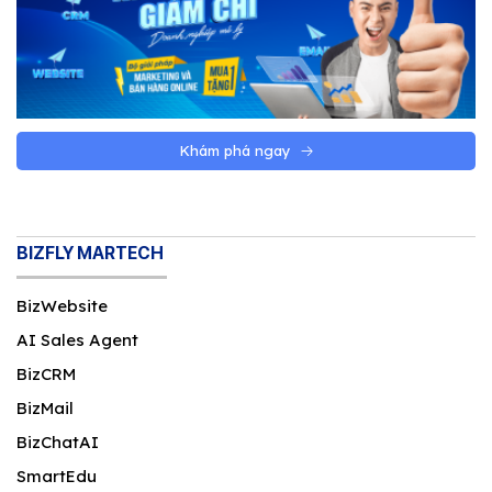
Khám phá ngay
BIZFLY MARTECH
BizWebsite
AI Sales Agent
BizCRM
BizMail
BizChatAI
SmartEdu