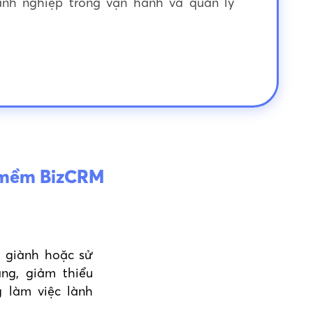
anh nghiệp trong vận hành và quản lý
n mềm BizCRM
h giành hoặc sử
ng, giảm thiểu
 làm việc lành