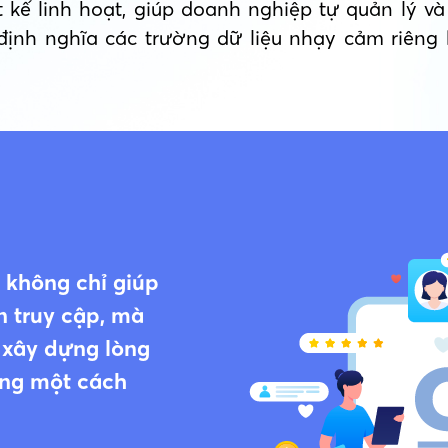
 kế linh hoạt, giúp doanh nghiệp tự quản lý 
 định nghĩa các trường dữ liệu nhạy cảm riêng 
 không chỉ giúp
 truy cập, mà
 xây dựng lòng
ống một cách