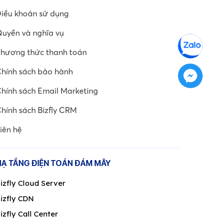
iều khoản sử dụng
uyền và nghĩa vụ
hương thức thanh toán
hính sách bảo hành
hính sách Email Marketing
hính sách Bizfly CRM
iên hệ
HẠ TẦNG ĐIỆN TOÁN ĐÁM MÂY
izfly Cloud Server
izfly CDN
izfly Call Center