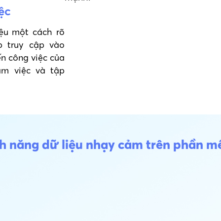
ệc
ệu một cách rõ
p truy cập vào
ến công việc của
àm việc và tập
ính năng dữ liệu nhạy cảm trên phần