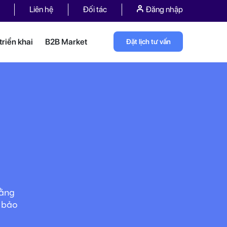
Liên hệ
Đối tác
Đăng nhập
riển khai
B2B Market
Đặt lịch tư vấn
bằng
 bảo