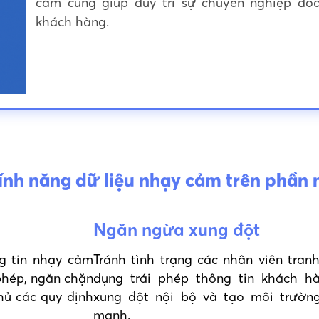
cảm cũng giúp duy trì sự chuyên nghiệp do
khách hàng.
 tính năng dữ liệu nhạy cảm trên phầ
Ngăn ngừa xung đột
g tin nhạy cảm
Tránh tình trạng các nhân viên tran
 phép, ngăn chặn
dụng trái phép thông tin khách hà
thủ các quy định
xung đột nội bộ và tạo môi trường
mạnh.