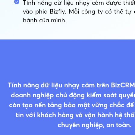
Tính năng dữ liệu nhạy cảm được thiết
vào phía Bizfly. Mỗi công ty có thể tự
hành của mình.
Tính năng dữ liệu nhạy cảm trên BizCRM
doanh nghiệp chủ động kiểm soát quyền
còn tạo nền tảng bảo mật vững chắc để
tin với khách hàng và vận hành hệ th
chuyên nghiệp, an toàn.