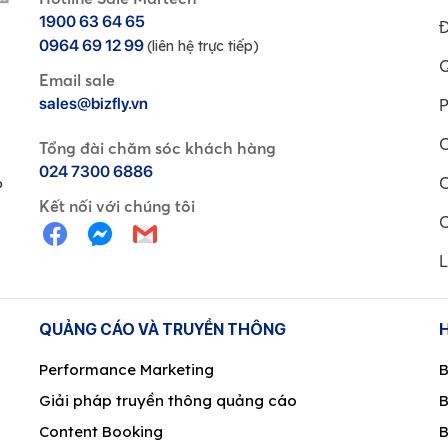
1900 63 64 65
Đ
0964 69 12 99
(liên hệ trực tiếp)
Q
Email sale
sales@bizfly.vn
P
C
Tổng đài chăm sóc khách hàng
024 7300 6886
C
P
Kết nối với chúng tôi
C
L
QUẢNG CÁO VÀ TRUYỀN THÔNG
Performance Marketing
B
Giải pháp truyền thông quảng cáo
B
Content Booking
B