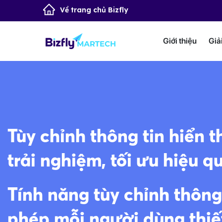
Về trang chủ Bizfly
Giới thiệu
Giả
Tùy chỉnh thông tin hiển 
trải nghiệm, tối ưu hiệu q
Tính năng tùy chỉnh thông
phép mỗi người dùng thiết