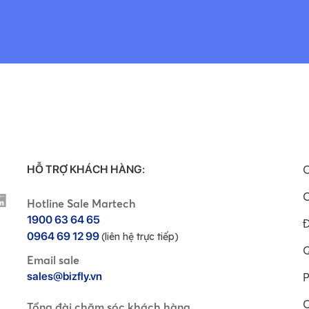
HỖ TRỢ KHÁCH HÀNG:
C
C
Hotline Sale Martech
1900 63 64 65
Đ
0964 69 12 99
(liên hệ trực tiếp)
Q
Email sale
sales@bizfly.vn
P
C
Tổng đài chăm sóc khách hàng