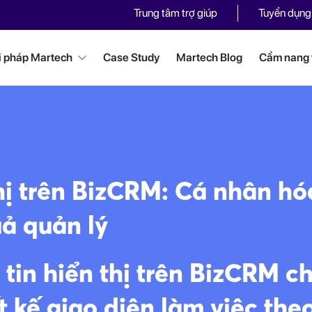
Trung tâm trợ giúp
Tuyển dụng
i pháp Martech
Case Study
Martech Blog
Cẩm nang t
thị trên BizCRM: Cá nhân hó
uả quản lý
 tin hiển thị trên BizCRM c
 kế giao diện làm việc the