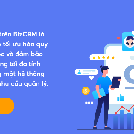
 trên BizCRM là
 tối ưu hóa quy
iệc và đảm bảo
ng tối đa tính
g một hệ thống
nhu cầu quản lý.