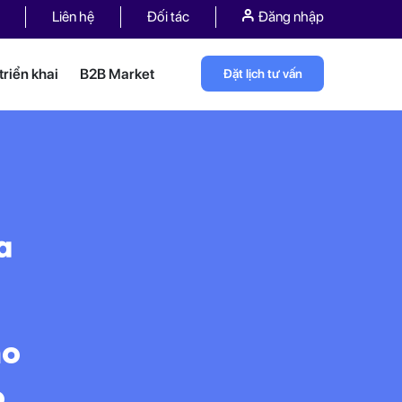
Liên hệ
Đối tác
Đăng nhập
riển khai
B2B Market
Đặt lịch tư vấn
a
ho
o