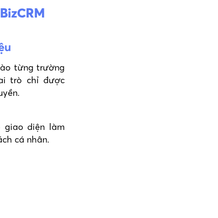
n BizCRM
ệu
vào từng trường
ai trò chỉ được
uyền.
p giao diện làm
ách cá nhân.