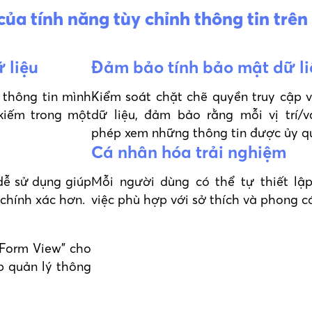
 của tính năng tùy chỉnh thông tin trê
 liệu
Đảm bảo tính bảo mật dữ li
 thông tin mình
Kiểm soát chặt chẽ quyền truy cập 
kiếm trong một
dữ liệu, đảm bảo rằng mỗi vị trí/v
phép xem những thông tin được ủy q
Cá nhân hóa trải nghiệm
dễ sử dụng giúp
Mỗi người dùng có thể tự thiết lậ
chính xác hơn.
việc phù hợp với sở thích và phong c
/Form View" cho
p quản lý thông