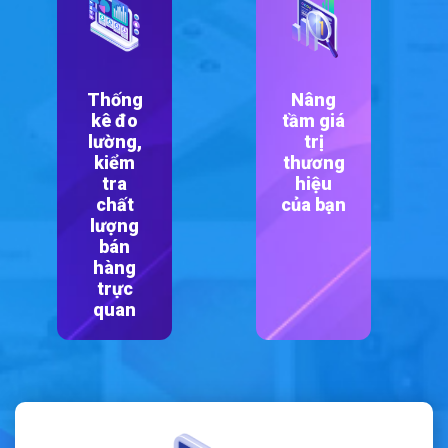
Thống
Nâng
kê đo
tầm giá
lường,
trị
kiểm
thương
tra
hiệu
chất
của bạn
lượng
bán
hàng
trực
quan