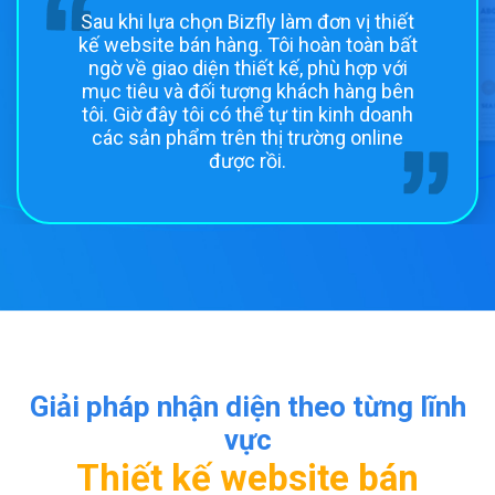
Sau khi lựa chọn Bizfly làm đơn vị thiết
kế website bán hàng. Tôi hoàn toàn bất
ngờ về giao diện thiết kế, phù hợp với
mục tiêu và đối tượng khách hàng bên
tôi. Giờ đây tôi có thể tự tin kinh doanh
các sản phẩm trên thị trường online
được rồi.
Giải pháp nhận diện theo từng lĩnh
vực
Thiết kế website bán