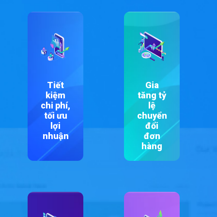
Tiết
Gia
kiệm
tăng tỷ
chi phí,
lệ
tối ưu
chuyển
lợi
đổi
nhuận
đơn
hàng