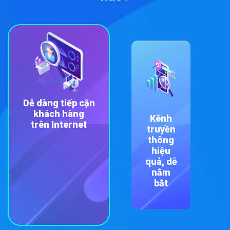
Dễ dàng tiếp cận
khách hàng
Dễ
Kênh
trên Internet
dàng
truyền
tiếp
thông
cận
hiệu
khách
quả, dễ
hàng
nắm
trên
bắt
Internet