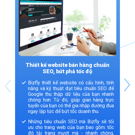
Thiết kế website bán hàng chuẩn
SEO, bứt phá tốc độ
Bizfly thiết kế website có cấu hình, tính
năng và kỹ thuật đạt tiêu chuẩn SEO để
Google thu thập dữ liệu của bạn nhanh
chóng hơn. Từ đó, giúp gian hàng trực
tuyến của bạn có thể gia nhập đường đua
ngay lập tức để bứt tốc doanh thu.
Những tiêu chuẩn SEO mà Bizfly sẽ tối
ưu cho trang web của bạn bao gồm: tốc
độ tải trang mượt mà - nhanh chóng,