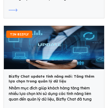
"Tri ân khách cũ - Đón chào khách mới", mong
muốn tiếp sức cho doanh nghiệp Việt đón sóng
dịp cuối năm
TIN BIZFLY
Bizfly Chat update tính năng mới: Tăng thêm
lựa chọn trong quản lý dữ liệu
Nhằm mục đích giúp khách hàng tăng thêm
nhiều lựa chọn khi sử dụng các tính năng liên
quan đến quản lý dữ liệu, Bizfly Chat đã tung
bản cập nhật với tính năng mới: Chặn đồng bộ dữ