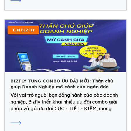
TIN BIZFLY
BIZFLY TUNG COMBO ƯU ĐÃI MỚI: Thần chú
giúp Doanh Nghiệp mở cánh cửa ngàn đơn
Với vai trò người bạn đồng hành của các doanh
nghiệp, Bizfly triển khai nhiều ưu đãi combo giải
pháp và gói ưu đãi CỰC - TIẾT - KIỆM, mong
muốn tiếp sức cho doanh nghiệp Việt đón sóng
dịp cuối năm, sẵn sàng cho một chặng đường
mới.