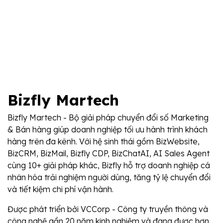
Bizfly Martech
Bizfly Martech - Bộ giải pháp chuyển đổi số Marketing
& Bán hàng giúp doanh nghiệp tối ưu hành trình khách
hàng trên đa kênh. Với hệ sinh thái gồm BizWebsite,
BizCRM, BizMail, Bizfly CDP, BizChatAI, AI Sales Agent
cùng 10+ giải pháp khác, Bizfly hỗ trợ doanh nghiệp cá
nhân hóa trải nghiệm người dùng, tăng tỷ lệ chuyển đổi
và tiết kiệm chi phí vận hành.
Được phát triển bởi VCCorp - Công ty truyền thông và
công nghệ gần 20 năm kinh nghiệm và đang được hơn