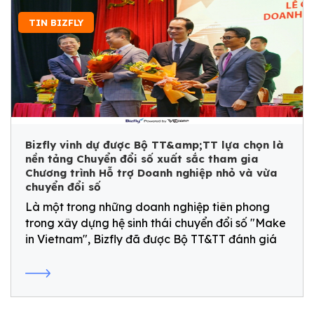
TIN BIZFLY
Bizfly vinh dự được Bộ TT&amp;TT lựa chọn là
nền tảng Chuyển đổi số xuất sắc tham gia
Chương trình Hỗ trợ Doanh nghiệp nhỏ và vừa
chuyển đổi số
Là một trong những doanh nghiệp tiên phong
trong xây dựng hệ sinh thái chuyển đổi số "Make
in Vietnam", Bizfly đã được Bộ TT&TT đánh giá
là nền tảng CĐS xuất sắc, được lãnh đạo chính
phủ lựa chọn tham gia Chương trình Hỗ trợ
Doanh nghiệp nhỏ và vừa CĐS