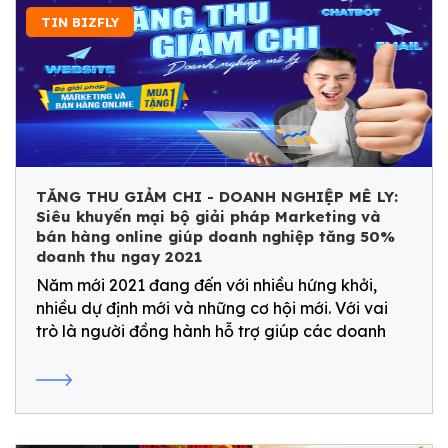
TIN BIZFLY
TĂNG THU GIẢM CHI - DOANH NGHIỆP MÊ LY:
Siêu khuyến mại bộ giải pháp Marketing và
bán hàng online giúp doanh nghiệp tăng 50%
doanh thu ngay 2021
Năm mới 2021 đang đến với nhiều hứng khởi,
nhiều dự định mới và những cơ hội mới. Với vai
trò là người đồng hành hỗ trợ giúp các doanh
nghiệp chuyển đổi số, Bizfly đem đến nhiều gói
combo giải pháp SIÊU ƯU ĐÃI nhân dịp đầu năm
mới