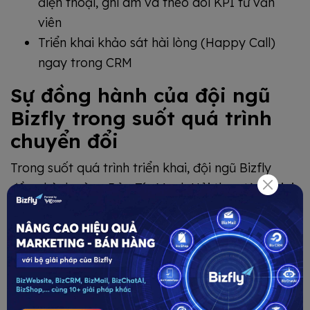
điện thoại, ghi âm và theo dõi KPI tư vấn
viên
Triển khai khảo sát hài lòng (Happy Call)
ngay trong CRM
Sự đồng hành của đội ngũ
Bizfly trong suốt quá trình
chuyển đổi
Trong suốt quá trình triển khai, đội ngũ Bizfly
đồng hành cùng Bảo Tín Mạnh Hải theo từng giai
đoạn, xử lý từng vấn đề phát sinh dựa trên dữ liệu
và thực tế vận hành. Mọi điều chỉnh đều hướng
đến một nguyên tắc nhất quán: đơn giản hóa
những gì phức tạp và đưa dữ liệu trở thành nền
tảng cho mọi quyết định quản trị.