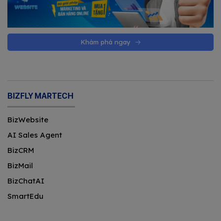
Khám phá ngay
BIZFLY MARTECH
BizWebsite
AI Sales Agent
BizCRM
BizMail
BizChatAI
SmartEdu