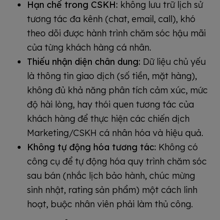
Hạn chế trong CSKH:
không lưu trữ lịch sử
tương tác đa kênh (chat, email, call), khó
theo dõi được hành trình chăm sóc hậu mãi
của từng khách hàng cá nhân.
Thiếu nhận diện chân dung:
Dữ liệu chủ yếu
là thông tin giao dịch (số tiền, mặt hàng),
không đủ khả năng phân tích cảm xúc, mức
độ hài lòng, hay thói quen tương tác của
khách hàng để thực hiện các chiến dịch
Marketing/CSKH cá nhân hóa và hiệu quả.
Không tự động hóa tương tác:
Không có
công cụ để tự động hóa quy trình chăm sóc
sau bán (nhắc lịch bảo hành, chúc mừng
sinh nhật, rating sản phẩm) một cách linh
hoạt, buộc nhân viên phải làm thủ công.