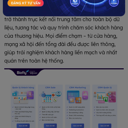
Khi hệ sinh thái BizCRM – BizChat – Bizfly Call
Center được đưa vào vận hành ổn định, CRM dần
trở thành trục kết nối trung tâm cho toàn bộ dữ
liệu, tương tác và quy trình chăm sóc khách hàng
của thương hiệu. Mọi điểm chạm – từ cửa hàng,
mạng xã hội đến tổng đài đều được liên thông,
giúp trải nghiệm khách hàng liền mạch và nhất
quán trên toàn hệ thống.