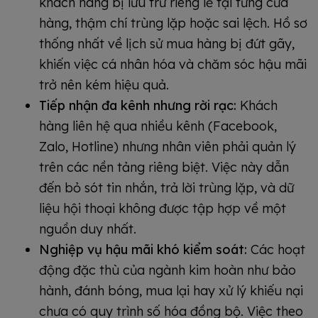
khách hàng bị lưu trữ riêng lẻ tại từng cửa
hàng, thậm chí trùng lặp hoặc sai lệch. Hồ sơ
thống nhất về lịch sử mua hàng bị đứt gãy,
khiến việc cá nhân hóa và chăm sóc hậu mãi
trở nên kém hiệu quả.
Tiếp nhận đa kênh nhưng rời rạc:
Khách
hàng liên hệ qua nhiều kênh (Facebook,
Zalo, Hotline) nhưng nhân viên phải quản lý
trên các nền tảng riêng biệt. Việc này dẫn
đến bỏ sót tin nhắn, trả lời trùng lặp, và dữ
liệu hội thoại không được tập hợp về một
nguồn duy nhất.
Nghiệp vụ hậu mãi khó kiểm soát:
Các hoạt
động đặc thù của ngành kim hoàn như bảo
hành, đánh bóng, mua lại hay xử lý khiếu nại
chưa có quy trình số hóa đồng bộ. Việc theo