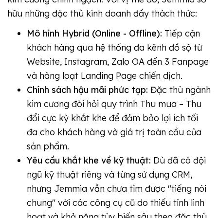
hữu những đặc thù kinh doanh đầy thách thức:
Mô hình Hybrid (Online - Offline):
Tiếp cận
khách hàng qua hệ thống đa kênh đồ sộ từ
Website, Instagram, Zalo OA đến 3 Fanpage
và hàng loạt Landing Page chiến dịch.
Chính sách hậu mãi phức tạp:
Đặc thù ngành
kim cương đòi hỏi quy trình Thu mua – Thu
đổi cực kỳ khắt khe để đảm bảo lợi ích tối
đa cho khách hàng và giá trị toàn cầu của
sản phẩm.
Yêu cầu khắt khe về kỹ thuật:
Dù đã có đội
ngũ kỹ thuật riêng và từng sử dụng CRM,
nhưng Jemmia vẫn chưa tìm được "tiếng nói
chung" với các công cụ cũ do thiếu tính linh
hoạt và khả năng tùy biến sâu theo đặc thù