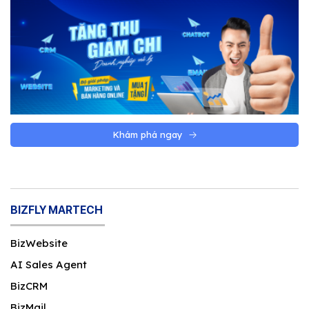
Khám phá ngay
BIZFLY MARTECH
BizWebsite
AI Sales Agent
BizCRM
BizMail