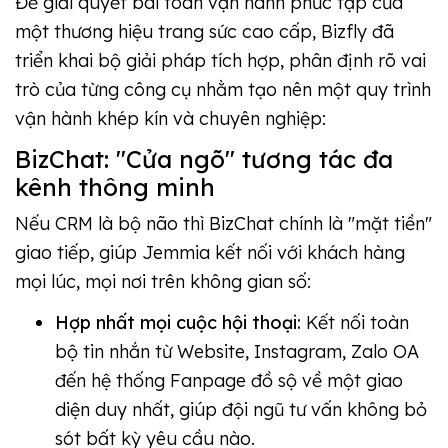
Để giải quyết bài toán vận hành phức tạp của
một thương hiệu trang sức cao cấp, Bizfly đã
triển khai bộ giải pháp tích hợp, phân định rõ vai
trò của từng công cụ nhằm tạo nên một quy trình
vận hành khép kín và chuyên nghiệp:
BizChat: "Cửa ngõ" tương tác đa
kênh thông minh
Nếu CRM là bộ não thì BizChat chính là "mặt tiền"
giao tiếp, giúp Jemmia kết nối với khách hàng
mọi lúc, mọi nơi trên không gian số:
Hợp nhất mọi cuộc hội thoại:
Kết nối toàn
bộ tin nhắn từ Website, Instagram, Zalo OA
đến hệ thống Fanpage đồ sộ về một giao
diện duy nhất, giúp đội ngũ tư vấn không bỏ
sót bất kỳ yêu cầu nào.