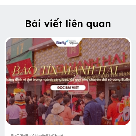
Bài viết liên quan
BizCRM
BizWebsite
BizChatAI