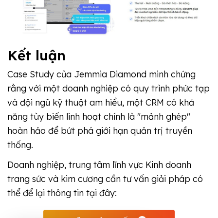
Kết luận
Case Study của Jemmia Diamond minh chứng
rằng với một doanh nghiệp có quy trình phức tạp
và đội ngũ kỹ thuật am hiểu, một CRM có khả
năng tùy biến linh hoạt chính là "mảnh ghép"
hoàn hảo để bứt phá giới hạn quản trị truyền
thống.
Doanh nghiệp, trung tâm lĩnh vực Kinh doanh
trang sức và kim cương cần tư vấn giải pháp có
thể để lại thông tin tại đây: