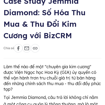
Case Study Jemmia
Diamond: Số Hóa Thu
Mua & Thu Đổi Kim
Cương với BizCRM
Chia sẻ
Làm thế nào để một "chuyên gia kim cương"
được Viện Ngọc học Hoa Kỳ (GIA) ủy quyền có
thể vận hành trơn tru chuỗi giá trị từ bán hàng
đến những chính sách thu mua - thu đổi đầy phức
tạp?
Tại Jemmia Diamond, câu trả lời không chỉ nằm
ở một công cụ quản lý thông thường, mà là một