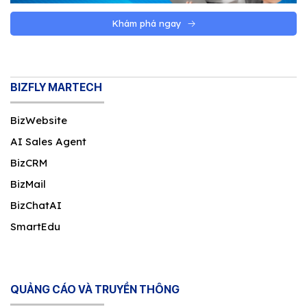
Khám phá ngay
BIZFLY MARTECH
BizWebsite
AI Sales Agent
BizCRM
BizMail
BizChatAI
SmartEdu
QUẢNG CÁO VÀ TRUYỀN THÔNG