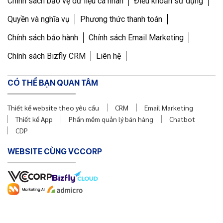
Chính sách bảo vệ dữ liệu cá nhân
Điều khoản sử dụng
Quyền và nghĩa vụ
Phương thức thanh toán
Chính sách bảo hành
Chính sách Email Marketing
Chính sách Bizfly CRM
Liên hệ
CÓ THỂ BẠN QUAN TÂM
Thiết kế website theo yêu cầu
CRM
Email Marketing
Thiết kế App
Phần mềm quản lý bán hàng
Chatbot
CDP
WEBSITE CÙNG VCCORP
Copyright © 2011 Công ty Cổ phần VCCorp