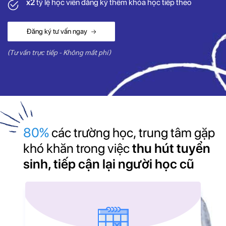
x2
tỷ lệ học viên đăng ký thêm khóa học tiếp theo
Đăng ký tư vấn ngay
(Tư vấn trực tiếp - Không mất phí)
80%
các trường học, trung tâm gặp
khó khăn trong việc
thu hút tuyển
sinh, tiếp cận lại người học cũ