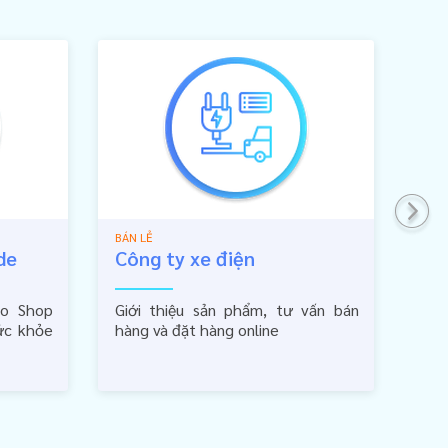
BÁN LẺ
BÁN 
de
Công ty xe điện
Se
ho Shop
Giới thiệu sản phẩm, tư vấn bán
Kịc
ức khỏe
hàng và đặt hàng online
ngh
trắ