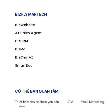
BIZFLY MARTECH
BizWebsite
AI Sales Agent
BizCRM
BizMail
BizChatAI
SmartEdu
CÓ THỂ BẠN QUAN TÂM
Thiết kế website theo yêu cầu
CRM
Email Marketing