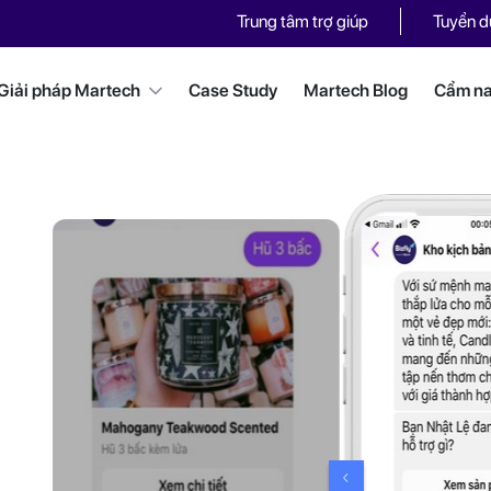
Trung tâm trợ giúp
Tuyển 
Giải pháp Martech
Case Study
Martech Blog
Cẩm nan