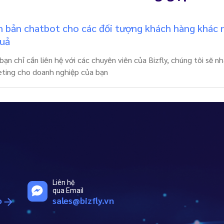
h bản chatbot cho các đối tượng khách hàng khác 
quả
bạn chỉ cần liên hệ với các chuyên viên của Bizfly, chúng tôi sẽ 
keting cho doanh nghiệp của bạn
Liên hệ
qua Email
o
sales@bizfly.vn