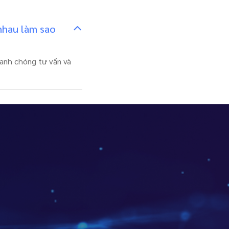
nhau làm sao
nhanh chóng tư vấn và