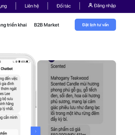
Đăng nhập
dụng
Liên hệ
Đối tác
g triển khai
B2B Market
Đặt lịch tư vấn