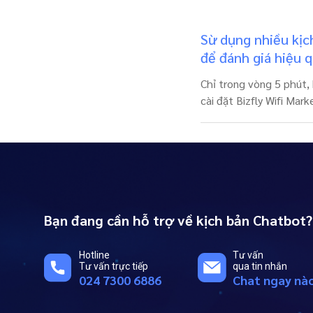
Sừ dụng nhiều kịc
để đánh giá hiệu 
Chỉ trong vòng 5 phút, 
cài đặt Bizfly Wifi Mar
Bạn đang cần hỗ trợ về kịch bản Chatbot?
Hotline
Tư vấn
Tư vấn trực tiếp
qua tin nhắn
024 7300 6886
Chat ngay nà