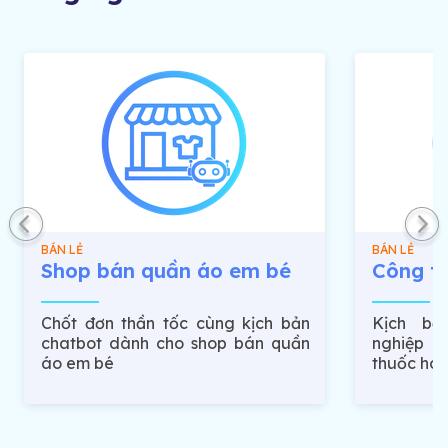
BÁN LẺ
BÁN LẺ
Shop bán quần áo em bé
Công t
Chốt đơn thần tốc cùng kịch bản
Kịch bả
chatbot dành cho shop bán quần
nghiệp 
áo em bé
thuốc ho