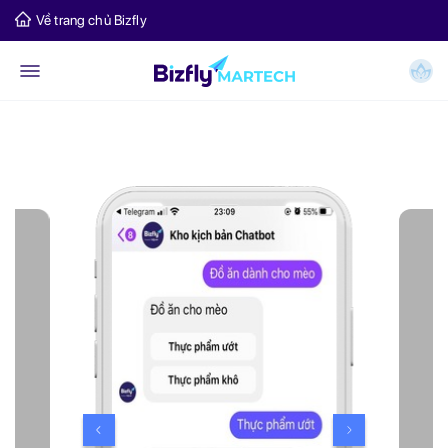
Về trang chủ Bizfly