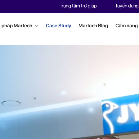
Trung tâm trợ giúp
Tuyển dụng
i pháp Martech
Case Study
Martech Blog
Cẩm nang t