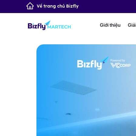
Về trang chủ Bizfly
Giới thiệu
Giả