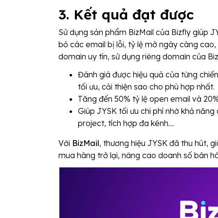
3. Kết quả đạt được
Sử dụng sản phẩm BizMail của Bizfly giúp J
bỏ các email bị lỗi, tỷ lệ mở ngày càng cao,
domain uy tín, sử dụng riêng domain của Bizf
Đánh giá được hiệu quả của từng chiến
tối ưu, cải thiện sao cho phù hợp nhất.
Tăng đến 50% tỷ lệ open email và 20% t
Giúp JYSK tối ưu chi phí nhờ khả năng 
project, tích hợp đa kênh....
Với
BizMail
, thương hiệu JYSK đã thu hút, g
mua hàng trở lại, nâng cao doanh số bán hàn