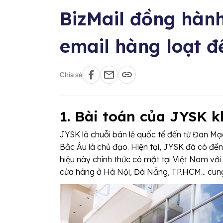
BizMail đồng hàn
email hàng loạt 
Chia sẻ
1. Bài toán của JYSK k
JYSK là chuỗi bán lẻ quốc tế đến từ Đan Mạc
Bắc Âu là chủ đạo. Hiện tại, JYSK đã có đ
hiệu này chính thức có mặt tại Việt Nam vớ
cửa hàng ở Hà Nội, Đà Nẵng, TP.HCM... cun