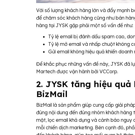
Với số lượng khách hàng lớn và đẩy mạnh bá
để chăm sóc khách hàng cũng như bán hàng. 
hàng tại JYSK gặp phải một số vấn đề như:
Tỷ lệ email bị đánh dấu spam cao, do
Tỷ lệ mở email và nhấp chuột không ca
Gửi email không hiệu quả khiến doanh n
Để khắc phục những vấn đề này, JYSK đã lựa
Martech được vận hành bởi VCCorp.
2. JYSK tăng hiệu quả
BizMail
BizMail là sản phẩm giúp cung cấp giải phá
đúng nội dung đến đúng nhóm khách hàng tạ
mật, lọc email khả dụng và cảnh báo nguy c
mỗi chiến dịch marketing. Bên cạnh đó, ph