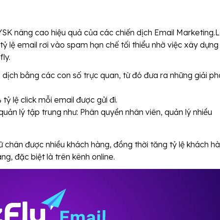
YSK nâng cao hiệu quả của các chiến dịch Email Marketing.L
 tỷ lệ email rơi vào spam hạn chế tối thiểu nhờ việc xây dựng
ly.
 dịch bằng các con số trực quan, từ đó đưa ra những giải p
ỷ lệ click mỗi email được gửi đi.
quản lý tập trung như: Phân quyền nhân viên, quản lý nhiều
iữ chân được nhiều khách hàng, đồng thời tăng tỷ lệ khách h
g, đặc biệt là trên kênh online.