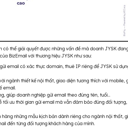
àn có thể giải quyết được những vấn đề mà doanh JYSK đan
 của BizEmail với thương hiệu JYSK như sau:
ửi email có xác thực domain, thuê IP riêng để JYSK sử dụn
ngành thiết kế nội thất, giao diện tương thích với mobile, 
ế email.
g, giúp doanh nghiệp gửi email theo đúng tên, tuổi...
 tối ưu thời gian gửi email mà vẫn đảm bảo đúng đối tượng,
h hàng những mẫu kịch bản dành riêng cho ngành nội thất, g
ail đến từng đối tượng khách hàng của mình.