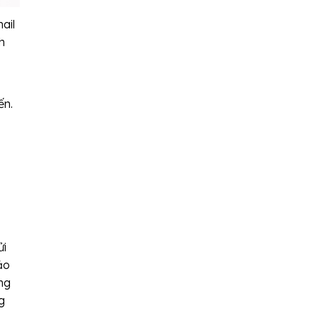
ail
h
ến.
ửi
ảo
ng
g