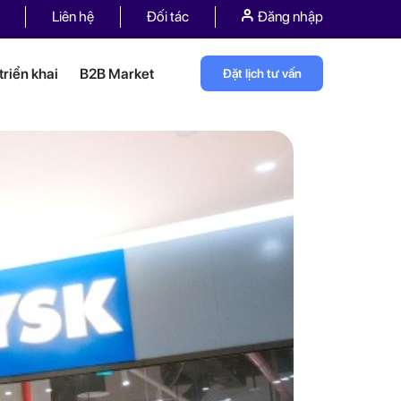
Liên hệ
Đối tác
Đăng nhập
riển khai
B2B Market
Đặt lịch tư vấn