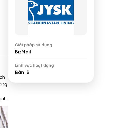
Giải pháp sử dụng
BizMail
Lĩnh vực hoạt động
Bán lẻ
ách
ương
ịnh.