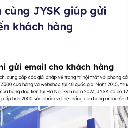
h cùng JYSK giúp gửi
đến khách hàng
hi gửi email cho khách hàng
h, cung cấp các giải pháp về trang trí nội thất với phong c
ến 3300 cửa hàng và webshop tại 48 quốc gia. Năm 2015, th
i cửa hàng đầu tiên tại Hà Nội. Đến năm 2023, JYSK đã có 12
g cấp hơn 2000 sản phẩm với hệ thống bán hàng online ổn đ