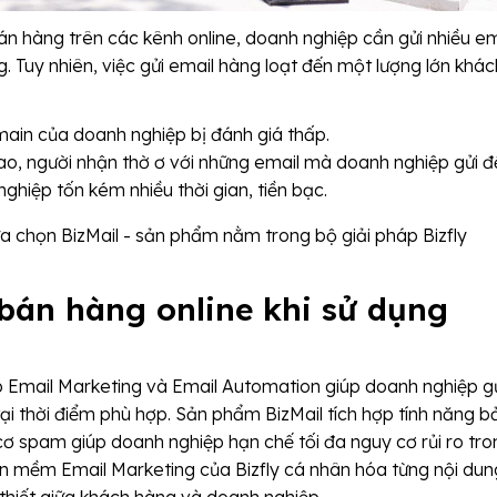
n hàng trên các kênh online, doanh nghiệp cần gửi nhiều em
Tuy nhiên, việc gửi email hàng loạt đến một lượng lớn khác
main của doanh nghiệp bị đánh giá thấp.
o, người nhận thờ ơ với những email mà doanh nghiệp gửi đ
ghiệp tốn kém nhiều thời gian, tiền bạc.
 chọn BizMail - sản phẩm nằm trong bộ giải pháp Bizfly
 bán hàng online khi sử dụng
p Email Marketing và Email Automation giúp doanh nghiệp g
i thời điểm phù hợp. Sản phẩm BizMail tích hợp tính năng b
ơ spam giúp doanh nghiệp hạn chế tối đa nguy cơ rủi ro tro
ần mềm Email Marketing của Bizfly cá nhân hóa từng nội dun