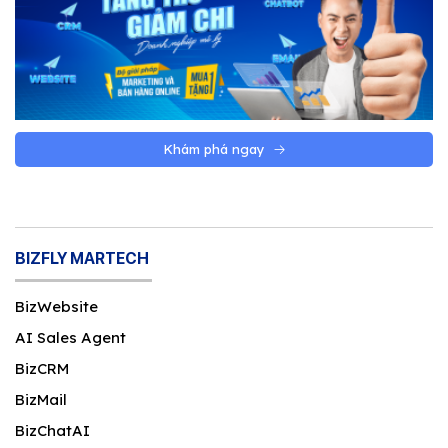
Khám phá ngay
BIZFLY MARTECH
BizWebsite
AI Sales Agent
BizCRM
BizMail
BizChatAI