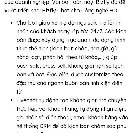
của doanh nghiệp. Với bài toán này, Bizfly đã đề
xuất triển khai Bizfly Chat cho Công nghệ HD.
Chatbot giúp hỗ trợ đội ngũ sale trả lời tin
nhắn của khách ngay lập tức 24/7. Các kịch
bản được xây dựng trực quan, đa dạng hình
thức thể hiện (kịch bản chào, hẹn giờ, gửi
hàng loạt, phản hồi theo từ khóa,...) giúp
push sale, cross-sell, không giới hạn số kịch
bản và bot. Đặc biệt, được customize theo
đặc thù của ngành buôn bán linh kiện điện
tử.
Livechat tự động tạo không gian trò chuyện
trực tiếp với khách hàng, tự động nhận diện,
ghi nhận số điện thoại, email khách hàng vào
hệ thống CRM để có kịch bản chăm sóc phù