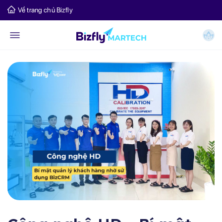
Về trang chủ Bizfly