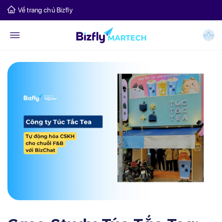
Về trang chủ Bizfly