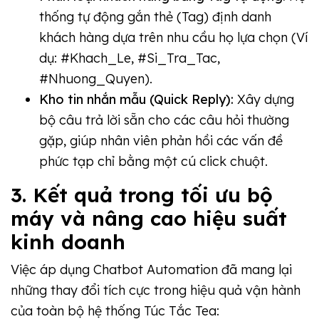
thống tự động gắn thẻ (Tag) định danh
khách hàng dựa trên nhu cầu họ lựa chọn (Ví
dụ: #Khach_Le, #Si_Tra_Tac,
#Nhuong_Quyen).
Kho tin nhắn mẫu (Quick Reply):
Xây dựng
bộ câu trả lời sẵn cho các câu hỏi thường
gặp, giúp nhân viên phản hồi các vấn đề
phức tạp chỉ bằng một cú click chuột.
3. Kết quả trong tối ưu bộ
máy và nâng cao hiệu suất
kinh doanh
Việc áp dụng Chatbot Automation đã mang lại
những thay đổi tích cực trong hiệu quả vận hành
của toàn bộ hệ thống Túc Tắc Tea: