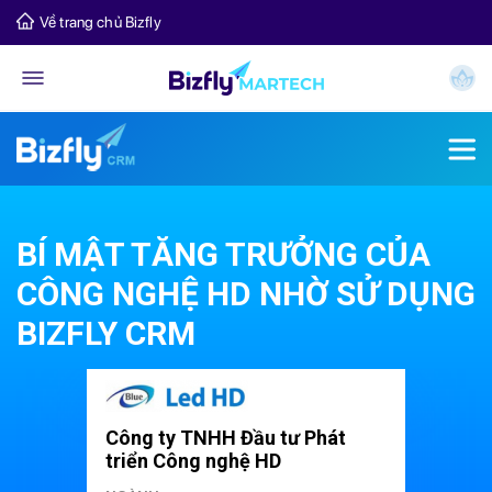
Về trang chủ Bizfly
BÍ MẬT TĂNG TRƯỞNG CỦA
CÔNG NGHỆ HD NHỜ SỬ DỤNG
BIZFLY CRM
Công ty TNHH Đầu tư Phát
triển Công nghệ HD