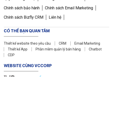
Chính sách bảo hành
Chính sách Email Marketing
Chính sách Bizfly CRM
Liên hệ
CÓ THỂ BẠN QUAN TÂM
Thiết kế website theo yêu cầu
CRM
Email Marketing
Thiết kế App
Phần mềm quản lý bán hàng
Chatbot
CDP
WEBSITE CÙNG VCCORP
Copyright © 2011 Công ty Cổ phần VCCorp
Số Giấy CN ĐKDN mã số 0101871229 do Sở Kế hoạch và Đầu
tư cấp ngày 23/3/2011