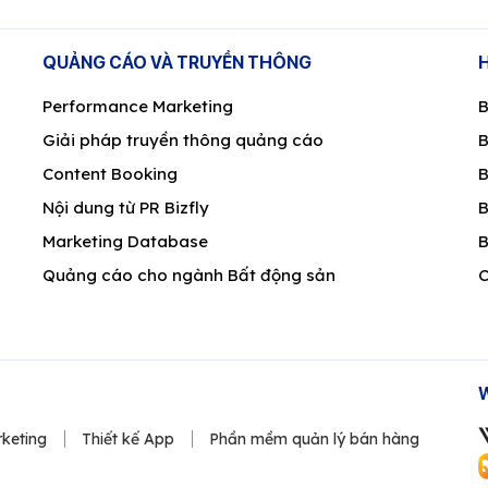
QUẢNG CÁO VÀ TRUYỀN THÔNG
Performance Marketing
B
Giải pháp truyền thông quảng cáo
B
Content Booking
B
Nội dung từ PR Bizfly
B
Marketing Database
B
Quảng cáo cho ngành Bất động sản
C
keting
Thiết kế App
Phần mềm quản lý bán hàng