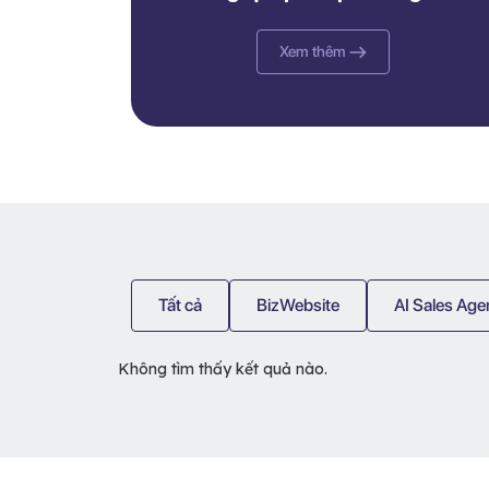
trình chuyển đổi số y tế, nâng
cao trải nghiệm bệnh nhân
Xem thêm
Tất cả
BizWebsite
AI Sales Age
Không tìm thấy kết quả nào.