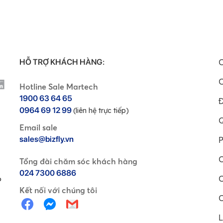
HỖ TRỢ KHÁCH HÀNG:
C
C
Hotline Sale Martech
1900 63 64 65
Đ
0964 69 12 99
(liên hệ trực tiếp)
Q
Email sale
sales@bizfly.vn
P
C
Tổng đài chăm sóc khách hàng
024 7300 6886
C
P
Kết nối với chúng tôi
C
L