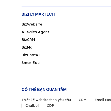
BIZFLY MARTECH
BizWebsite
AI Sales Agent
BizCRM
BizMail
BizChatAI
SmartEdu
CÓ THỂ BẠN QUAN TÂM
Thiết kế website theo yêu cầu
CRM
Email Mar
Chatbot
CDP