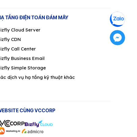
HẠ TẦNG ĐIỆN TOÁN ĐÁM MÂY
izfly Cloud Server
izfly CDN
izfly Call Center
izfly Business Email
izfly Simple Storage
ác dịch vụ hạ tầng kỹ thuật khác
WEBSITE CÙNG VCCORP