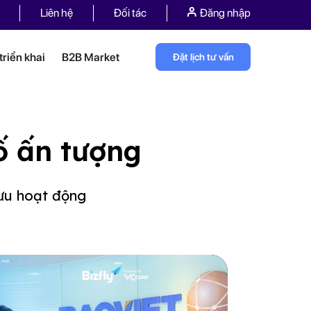
Liên hệ
Đối tác
Đăng nhập
riển khai
B2B Market
Đặt lịch tư vấn
ố ấn tượng
 ưu hoạt động