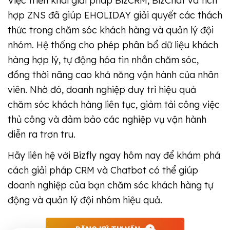
Việc triển khai giải pháp BizCRM, BizChat và tích
hợp ZNS đã giúp EHOLIDAY giải quyết các thách
thức trong chăm sóc khách hàng và quản lý đội
nhóm. Hệ thống cho phép phân bổ dữ liệu khách
hàng hợp lý, tự động hóa tin nhắn chăm sóc,
đồng thời nâng cao khả năng vận hành của nhân
viên. Nhờ đó, doanh nghiệp duy trì hiệu quả
chăm sóc khách hàng liên tục, giảm tải công việc
thủ công và đảm bảo các nghiệp vụ vận hành
diễn ra trơn tru.
Hãy liên hệ với Bizfly ngay hôm nay để khám phá
cách giải pháp CRM và Chatbot có thể giúp
doanh nghiệp của bạn chăm sóc khách hàng tự
động và quản lý đội nhóm hiệu quả.
ĐĂNG KÝ TƯ VẤN