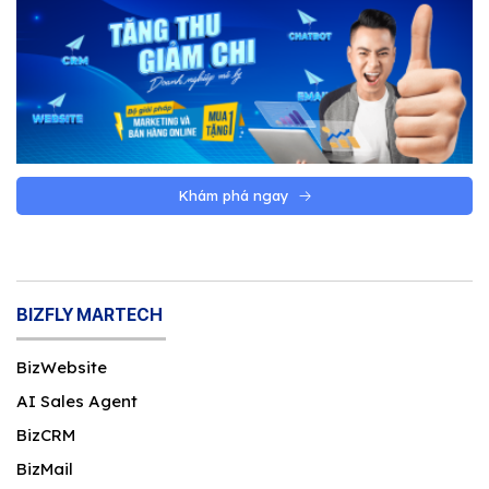
Khám phá ngay
BIZFLY MARTECH
BizWebsite
AI Sales Agent
BizCRM
BizMail