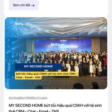
Xem chi tiết
BizMail
BizCRM
BizChatAI
MY SECOND HOME bứt tốc hiệu quả CSKH với hệ sinh
thái CRM - Chat - Email - ZNS