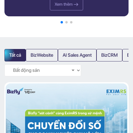
Xem thêm
Tất cả
BizWebsite
AI Sales Agent
BizCRM
Bi