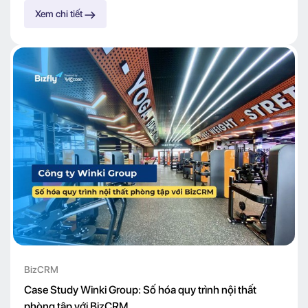
Xem chi tiết
BizCRM
Case Study Winki Group: Số hóa quy trình nội thất
phòng tập với BizCRM