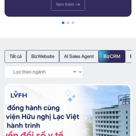
Xem thêm
Tất cả
BizWebsite
AI Sales Agent
BizCRM
Bi