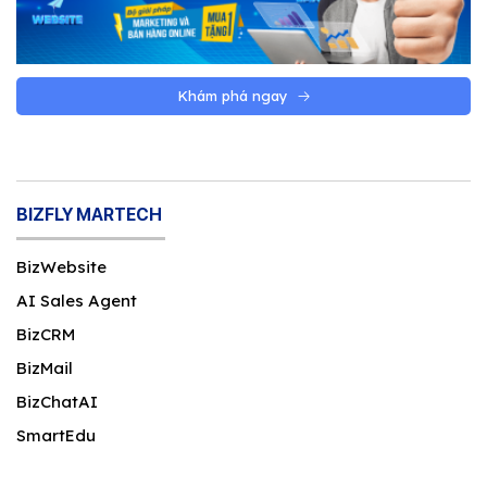
Khám phá ngay
BIZFLY MARTECH
BizWebsite
AI Sales Agent
BizCRM
BizMail
BizChatAI
SmartEdu