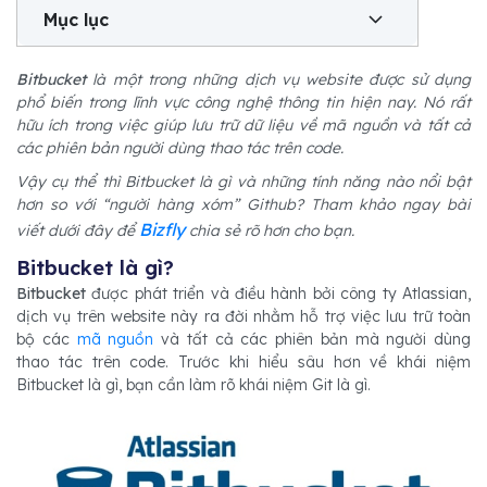
Mục lục
Bitbucket
là một trong những dịch vụ website được sử dụng
phổ biến trong lĩnh vực công nghệ thông tin hiện nay. Nó rất
hữu ích trong việc giúp lưu trữ dữ liệu về mã nguồn và tất cả
các phiên bản người dùng thao tác trên code.
Vậy cụ thể thì Bitbucket là gì và những tính năng nào nổi bật
hơn so với “người hàng xóm” Github? Tham khảo ngay bài
Bizfly
viết dưới đây để
chia sẻ rõ hơn cho bạn.
Bitbucket là gì?
Bitbucket
được phát triển và điều hành bởi công ty Atlassian,
dịch vụ trên website này ra đời nhằm hỗ trợ việc lưu trữ toàn
bộ các
mã nguồn
và tất cả các phiên bản mà người dùng
thao tác trên code. Trước khi hiểu sâu hơn về khái niệm
Bitbucket là gì, bạn cần làm rõ khái niệm Git là gì.