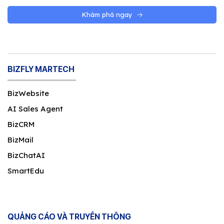
Khám phá ngay
BIZFLY MARTECH
BizWebsite
AI Sales Agent
BizCRM
BizMail
BizChatAI
SmartEdu
QUẢNG CÁO VÀ TRUYỀN THÔNG