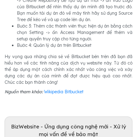
-> Create Repository để tạo dự án mới -> ấn vào Logo
của Bitbucket để nhìn thấy dự án mình đã tạo trước đó.
Bạn muốn tải dự án đó về máy tính hãy sử dụng Source
Tree để kéo về và up code lên dự án.
Bước 3: Thêm các thành viên thực hiện dự án bằng cách
chọn Setting -> ấn Access Management để thêm và
setup quyền truy cập cho từng người.
Bước 4: Quản lý dự án trên Bitbucket
Hy vọng qua những chia sẻ về Bitbucket bên trên đã bạn đã
hiểu hơn về các tính năng của dịch vụ website này. Từ đó có
thể áp dụng một cách chính xác nhất vào công việc và xây
dựng các dự án của mình để đạt được hiệu quả cao nhất.
Chúc các bạn thành công!
Nguồn tham khảo:
Wikipedia Bitbucket
BizWebsite - Ứng dụng công nghệ mới - Xử lý
mọi vấn đề về bảo mật