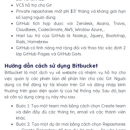
VCS hỗ trợ cho Git
Private repositories mất phí $7/ tháng và không giới hạn
số lượng người dùng
GitHub tích hợp được với Zendesk, Asana, Travis,
Cloudbees, Codeclimate, AWS, Window Azure,...
Host lưu trữ của GitHub là Node.js, Jquery, Bootstrap,
Rails, Homebrew
GitHub có tính năng mở rộng đối với thao tác xác định 2
lớp GitHub Pages và GitHub Gists.
Hướng dẫn cách sử dụng Bitbucket
Bitbucket là một dịch vụ về website có nhiệm vụ hỗ trợ cho
việc quản lý các phiên bản để phân tán cho các Git. Người
dùng có thể đăng ký tài khoản trên Git và đăng nhập bình
thường trên giao diện quản lý của hệ thống này. Sau đó, bạn
sẽ cần sử dụng công cụ này như sau:
Bước 1: Tạo một team mới bằng cách chọn Create team
và điền đầy đủ các thông tin, email và các thành viên
khác.
Bước 2: Tạo một dự án mới bằng cách chọn Repositories