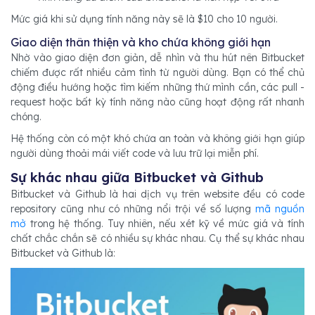
Mức giá khi sử dụng tính năng này sẽ là $10 cho 10 người.
Giao diện thân thiện và kho chứa không giới hạn
Nhờ vào giao diện đơn giản, dễ nhìn và thu hút nên Bitbucket
chiếm được rất nhiều cảm tình từ người dùng. Bạn có thể chủ
động điều hướng hoặc tìm kiếm những thứ mình cần, các pull -
request hoặc bất kỳ tính năng nào cũng hoạt động rất nhanh
chóng.
Hệ thống còn có một khó chứa an toàn và không giới hạn giúp
người dùng thoải mái viết code và lưu trữ lại miễn phí.
Sự khác nhau giữa Bitbucket và Github
Bitbucket và Github là hai dịch vụ trên website đều có code
repository cũng như có những nổi trội về số lượng
mã nguồn
mở
trong hệ thống. Tuy nhiên, nếu xét kỹ về mức giá và tính
chất chắc chắn sẽ có nhiều sự khác nhau. Cụ thể sự khác nhau
Bitbucket và Github là: