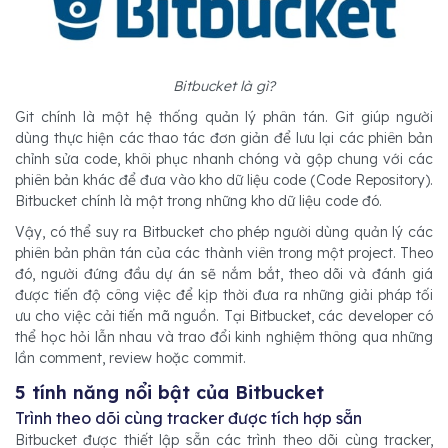
Bitbucket là gì?
Git chính là một hệ thống quản lý phân tán. Git giúp người
dùng thực hiện các thao tác đơn giản để lưu lại các phiên bản
chỉnh sửa code, khôi phục nhanh chóng và gộp chung với các
phiên bản khác để đưa vào kho dữ liệu code (Code Repository).
Bitbucket chính là một trong những kho dữ liệu code đó.
Vậy, có thể suy ra Bitbucket cho phép người dùng quản lý các
phiên bản phân tán của các thành viên trong một project. Theo
đó, người đứng đầu dự án sẽ nắm bắt, theo dõi và đánh giá
được tiến độ công việc để kịp thời đưa ra những giải pháp tối
ưu cho việc cải tiến mã nguồn. Tại Bitbucket, các developer có
thể học hỏi lẫn nhau và trao đổi kinh nghiệm thông qua những
lần comment, review hoặc commit.
5 tính năng nổi bật của Bitbucket
Trình theo dõi cùng tracker được tích hợp sẵn
Bitbucket được thiết lập sẵn các trình theo dõi cùng tracker,