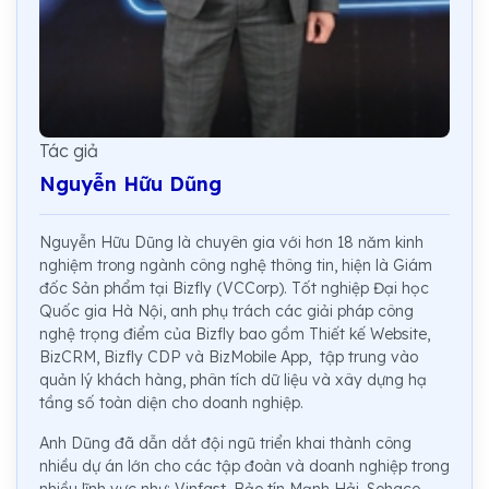
Tác giả
Nguyễn Hữu Dũng
Nguyễn Hữu Dũng là chuyên gia với hơn 18 năm kinh
nghiệm trong ngành công nghệ thông tin, hiện là Giám
đốc Sản phẩm tại Bizfly (VCCorp). Tốt nghiệp Đại học
Quốc gia Hà Nội, anh phụ trách các giải pháp công
nghệ trọng điểm của Bizfly bao gồm Thiết kế Website,
BizCRM, Bizfly CDP và BizMobile App, tập trung vào
quản lý khách hàng, phân tích dữ liệu và xây dựng hạ
tầng số toàn diện cho doanh nghiệp.
Anh Dũng đã dẫn dắt đội ngũ triển khai thành công
nhiều dự án lớn cho các tập đoàn và doanh nghiệp trong
nhiều lĩnh vực như: Vinfast, Bảo tín Mạnh Hải, Sohaco,