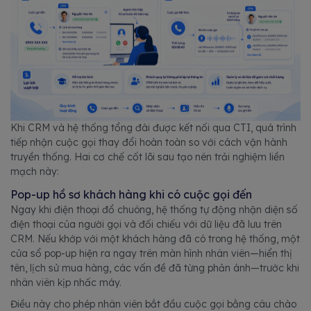
Khi CRM và hệ thống tổng đài được kết nối qua CTI, quá trình
tiếp nhận cuộc gọi thay đổi hoàn toàn so với cách vận hành
truyền thống. Hai cơ chế cốt lõi sau tạo nên trải nghiệm liền
mạch này:
Pop-up hồ sơ khách hàng khi có cuộc gọi đến
Ngay khi điện thoại đổ chuông, hệ thống tự động nhận diện số
điện thoại của người gọi và đối chiếu với dữ liệu đã lưu trên
CRM. Nếu khớp với một khách hàng đã có trong hệ thống, một
cửa sổ pop-up hiện ra ngay trên màn hình nhân viên—hiển thị
tên, lịch sử mua hàng, các vấn đề đã từng phản ánh—trước khi
nhân viên kịp nhấc máy.
Điều này cho phép nhân viên bắt đầu cuộc gọi bằng câu chào