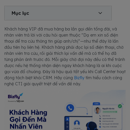
Mục lục
Khách hàng VIP đã mua hàng ba lần gọi đến tổng đài, và
nhân viên trả lời với câu hỏi quen thuộc "Dạ em xin số điện
thoại để tra cứu thông tin giúp anh/chị"—như thể đây là lần
đầu tiên họ liên hệ. Khách hàng phải đọc lại số điện thoại, chờ
nhân viên tra cứu, rồi giải thích lại vấn đề mà có thể họ đã
từng phản ánh trước đó. Mỗi giây chờ đợi này đều có thể tránh
được nếu hệ thống nhận diện ngay khách hàng là ai khi cuộc
gọi vừa đổ chuông. Đây là hậu quả tất yếu khi Call Center hoạt
động tách biệt khỏi CRM. Hãy cùng
Bizfly
tìm hiểu cách công
nghệ CTI giải quyết triệt để vấn đề này.