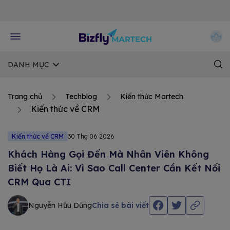
Về trang chủ Bizfly
DANH MỤC
Trang chủ
Techblog
Kiến thức Martech
Kiến thức về CRM
Kiến thức về CRM
30 Thg 06 2026
Khách Hàng Gọi Đến Mà Nhân Viên Không
Biết Họ Là Ai: Vì Sao Call Center Cần Kết Nối
CRM Qua CTI
Nguyễn Hữu Dũng
Chia sẻ bài viết