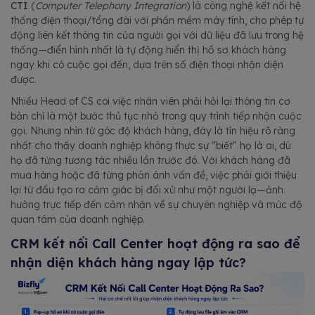
CTI
(
Computer Telephony Integration
) là công nghệ kết nối hệ
thống điện thoại/tổng đài với phần mềm máy tính, cho phép tự
động liên kết thông tin của người gọi với dữ liệu đã lưu trong hệ
thống—điển hình nhất là tự động hiển thị hồ sơ khách hàng
ngay khi có cuộc gọi đến, dựa trên số điện thoại nhận diện
được.
Nhiều Head of CS coi việc nhân viên phải hỏi lại thông tin cơ
bản chỉ là một bước thủ tục nhỏ trong quy trình tiếp nhận cuộc
gọi. Nhưng nhìn từ góc độ khách hàng, đây là tín hiệu rõ ràng
nhất cho thấy doanh nghiệp không thực sự "biết" họ là ai, dù
họ đã từng tương tác nhiều lần trước đó. Với khách hàng đã
mua hàng hoặc đã từng phản ánh vấn đề, việc phải giới thiệu
lại từ đầu tạo ra cảm giác bị đối xử như một người lạ—ảnh
hưởng trực tiếp đến cảm nhận về sự chuyên nghiệp và mức độ
quan tâm của doanh nghiệp.
CRM kết nối Call Center hoạt động ra sao để
nhận diện khách hàng ngay lập tức?