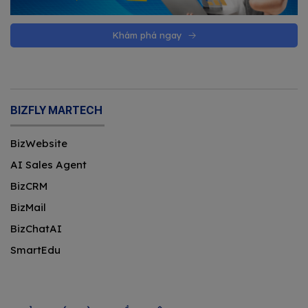
Khám phá ngay
BIZFLY MARTECH
BizWebsite
AI Sales Agent
BizCRM
BizMail
BizChatAI
SmartEdu