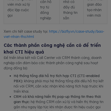
cần hỗ
nhờ có
viên mới xử lý
gian đào
trợ từ
đầy đủ
độc lập cuộc
tạo nhân
đồng
thông tin
gọi
viên mới
nghiệp
sẵn
Xem chi tiết case study tại:
https://bizfly.vn/case-study/bao-
viet-nhan-tho.html
Các thành phần công nghệ cần có để triển
khai CTI hiệu quả
Để triển khai kết nối Call Center với CRM thành công, doanh
nghiệp cần đảm bảo các thành phần công nghệ sau hoạt
động đồng bộ:
Hệ thống tổng đài hỗ trợ tích hợp CTI (CTI-enabled
PBX):
không phải mọi hệ thống tổng đài đều hỗ trợ kết
nối với CRM, cần xác nhận khả năng tích hợp trước khi
triển khai.
CRM có khả năng hiển thị pop-up thông tin theo thời
gian thực:
hệ thống CRM cần xử lý và hiển thị thông tin
gần như ngay lập tức khi nhận được tín hiệu cuộc gọi