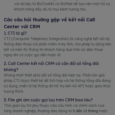
với dữ liệu từ BizChatAI và BizMail để tạo nên một hồ sơ
khách hàng đầy đủ từ mọi kênh tương tác.
Các câu hỏi thường gặp về kết nối Call
Center với CRM
1. CTI là gì?
CTI (Computer Telephony Integration) là công nghệ kết nối hệ
thống điện thoại với phần mềm máy tính, cho phép tự động liên
kết và hiển thị thông tin khách hàng dựa trên số điện thoại
ngay khi có cuộc gọi đến hoặc đi.
2. Call Center kết nối CRM có cần đổi số tổng đài
không?
Không nhất thiết phải đổi số tổng đài hiện tại. Phần lớn giải
pháp CTI được thiết kế để tích hợp với hệ thống tổng đài đang
sử dụng, miễn là hệ thống đó hỗ trợ kết nối API hoặc giao thức
tương thích.
3. File ghi âm cuộc gọi lưu trên CRM bao lâu?
Thời gian lưu trữ phụ thuộc vào cấu hình và chính sách của
từng doanh nghiệp, thường dao động từ
3 đến 12 tháng
hoặc