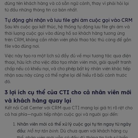
đúng tên khách hàng và có sẵn ngữ cảnh, thay vì phải hỏi lại
từ đầu những thông tin cơ bản nhất.
Tự động ghi nhận và lưu file ghi âm cuộc gọi vào CRM
Sau khi cuộc gọi kết thúc, hệ thống tự động lưu file ghi âm và
thời lượng cuộc gọi vào đúng hồ sơ khách hàng tương ứng
trên CRM, không cần nhân viên phải thao tác thủ công để gắn
file vào đúng nơi.
Việc này tạo ra một lịch sử đầy đủ về mọi tương tác qua điện
thoại, hữu ích cho việc đào tạo nhân viên mới, giải quyết tranh
chấp nếu có khiếu nại, và cho phép bất kỳ nhân viên khác tiếp
nhận sau này cũng có thể nghe lại để hiểu rõ bối cảnh trước
đó.
3 lợi ích cụ thể của CTI cho cả nhân viên mới
và khách hàng quay lại
Kết nối Call Center với CRM qua CTI mang lại giá trị rõ rệt cho
cả hai phía—người tiếp nhận cuộc gọi và người gọi đến:
Nhân viên mới có thể xử lý cuộc gọi tự tin ngay từ ngày
đầu:
Hỗ trợ tân binh.
Dù chưa quen với khách hàng cụ
thể, nhân viên mới vẫn có đầy đủ thông tin lịch sử hiển