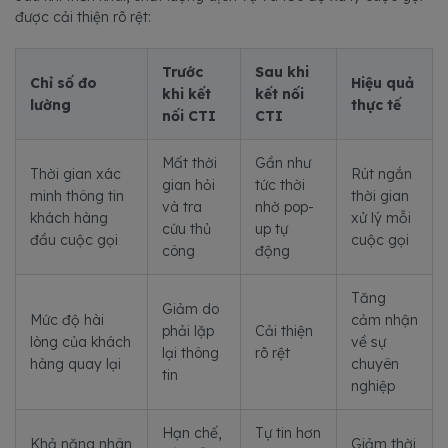
được cải thiện rõ rệt:
Trước
Sau khi
Chỉ số đo
Hiệu quả
khi kết
kết nối
lường
thực tế
nối CTI
CTI
Mất thời
Gần như
Thời gian xác
Rút ngắn
gian hỏi
tức thời
minh thông tin
thời gian
và tra
nhờ pop-
khách hàng
xử lý mỗi
cứu thủ
up tự
đầu cuộc gọi
cuộc gọi
công
động
Tăng
Giảm do
Mức độ hài
cảm nhận
phải lặp
Cải thiện
lòng của khách
về sự
lại thông
rõ rệt
hàng quay lại
chuyên
tin
nghiệp
Hạn chế,
Tự tin hơn
Khả năng nhân
Giảm thời