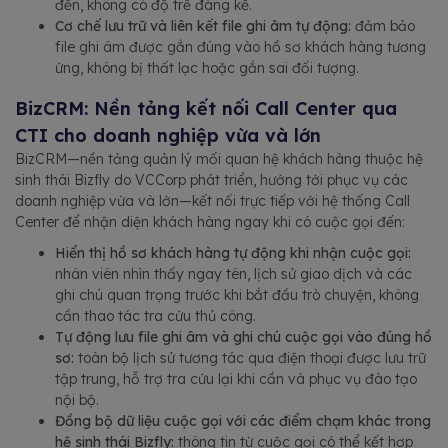
đến, không có độ trễ đáng kể.
Cơ chế lưu trữ và liên kết file ghi âm tự động:
đảm bảo
file ghi âm được gắn đúng vào hồ sơ khách hàng tương
ứng, không bị thất lạc hoặc gắn sai đối tượng.
BizCRM: Nền tảng kết nối Call Center qua
CTI cho doanh nghiệp vừa và lớn
BizCRM—nền tảng quản lý mối quan hệ khách hàng thuộc hệ
sinh thái Bizfly do VCCorp phát triển, hướng tới phục vụ các
doanh nghiệp vừa và lớn—kết nối trực tiếp với hệ thống Call
Center để nhận diện khách hàng ngay khi có cuộc gọi đến:
Hiển thị hồ sơ khách hàng tự động khi nhận cuộc gọi:
nhân viên nhìn thấy ngay tên, lịch sử giao dịch và các
ghi chú quan trọng trước khi bắt đầu trò chuyện, không
cần thao tác tra cứu thủ công.
Tự động lưu file ghi âm và ghi chú cuộc gọi vào đúng hồ
sơ:
toàn bộ lịch sử tương tác qua điện thoại được lưu trữ
tập trung, hỗ trợ tra cứu lại khi cần và phục vụ đào tạo
nội bộ.
Đồng bộ dữ liệu cuộc gọi với các điểm chạm khác trong
hệ sinh thái Bizfly:
thông tin từ cuộc gọi có thể kết hợp