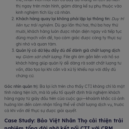
thị ngay trên màn hình, giảm đáng kể sự phụ thuộc vào
kinh nghiệm tích lũy cá nhân.
Khách hàng quay lại không phải lặp lại thông tin:
Duy trì
liên tục trải nghiệm.
Dù gọi lần thứ hai, thứ ba hay thứ
mười, khách hàng luôn được nhận diện ngay và tiếp tục
đúng mạch vấn đề, tạo cảm giác được công ty thực sự
ghi nhớ và quan tâm.
Quản lý có dữ liệu đầy đủ để đánh giá chất lượng dịch
vụ:
Giám sát chất lượng.
File ghi âm gắn liền với hồ sơ
khách hàng giúp quản lý dễ dàng rà soát chất lượng tư
vấn, đào tạo lại khi cần và xử lý khiếu nại với đầy đủ
chứng cứ.
Góc nhìn quản trị:
Ba lợi ích trên cho thấy CTI không chỉ là một
tính năng tiện ích, mà là yếu tố quyết định trải nghiệm khách
hàng ngay từ giây đầu tiên của cuộc gọi—khoảnh khắc có ảnh
hưởng lớn đến cảm nhận tổng thể về chất lượng dịch vụ, trước
cả khi vấn đề thực sự được giải quyết.
Case Study: Bảo Việt Nhân Thọ cải thiện trải
nghiệm tổng đài nhờ kết nối CTI với CRM