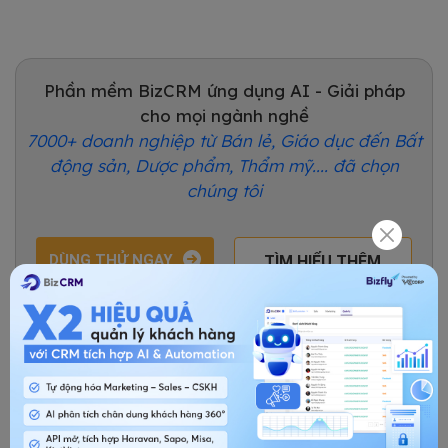
Phần mềm BizCRM ứng dụng AI - Giải pháp
cho mọi ngành nghề
7000+ doanh nghiệp từ Bán lẻ, Giáo dục đến Bất
động sản, Dược phẩm, Thẩm mỹ.... đã chọn
chúng tôi
DÙNG THỬ NGAY
TÌM HIỂU THÊM
Kiến thức về CRM
Chia sẻ bài viết