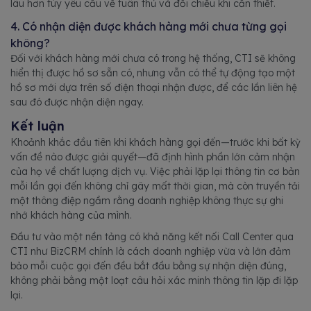
lâu hơn tùy yêu cầu về tuân thủ và đối chiếu khi cần thiết.
4. Có nhận diện được khách hàng mới chưa từng gọi
không?
Đối với khách hàng mới chưa có trong hệ thống, CTI sẽ không
hiển thị được hồ sơ sẵn có, nhưng vẫn có thể tự động tạo một
hồ sơ mới dựa trên số điện thoại nhận được, để các lần liên hệ
sau đó được nhận diện ngay.
Kết luận
Khoảnh khắc đầu tiên khi khách hàng gọi đến—trước khi bất kỳ
vấn đề nào được giải quyết—đã định hình phần lớn cảm nhận
của họ về chất lượng dịch vụ. Việc phải lặp lại thông tin cơ bản
mỗi lần gọi đến không chỉ gây mất thời gian, mà còn truyền tải
một thông điệp ngầm rằng doanh nghiệp không thực sự ghi
nhớ khách hàng của mình.
Đầu tư vào một nền tảng có khả năng kết nối Call Center qua
CTI như BizCRM chính là cách doanh nghiệp vừa và lớn đảm
bảo mỗi cuộc gọi đến đều bắt đầu bằng sự nhận diện đúng,
không phải bằng một loạt câu hỏi xác minh thông tin lặp đi lặp
lại.