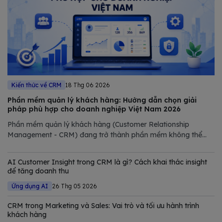
Kiến thức về CRM
18 Thg 06 2026
Phần mềm quản lý khách hàng: Hướng dẫn chọn giải
pháp phù hợp cho doanh nghiệp Việt Nam 2026
Phần mềm quản lý khách hàng (Customer Relationship
Management - CRM) đang trở thành phần mềm không thể
thiếu trong chiến lược số hóa của các doanh nghiệp hiện đại.
Trong bài viết này, Bizfly tổng hợp và phân tích chi tiết các
AI Customer Insight trong CRM là gì? Cách khai thác insight
giải pháp CRM tốt nhất
để tăng doanh thu
Ứng dụng AI
26 Thg 05 2026
CRM trong Marketing và Sales: Vai trò và tối ưu hành trình
khách hàng