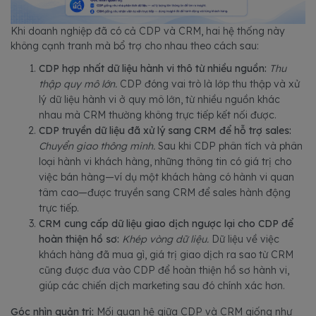
Khi doanh nghiệp đã có cả CDP và CRM, hai hệ thống này
không cạnh tranh mà bổ trợ cho nhau theo cách sau:
CDP hợp nhất dữ liệu hành vi thô từ nhiều nguồn:
Thu
thập quy mô lớn.
CDP đóng vai trò là lớp thu thập và xử
lý dữ liệu hành vi ở quy mô lớn, từ nhiều nguồn khác
nhau mà CRM thường không trực tiếp kết nối được.
CDP truyền dữ liệu đã xử lý sang CRM để hỗ trợ sales:
Chuyển giao thông minh.
Sau khi CDP phân tích và phân
loại hành vi khách hàng, những thông tin có giá trị cho
việc bán hàng—ví dụ một khách hàng có hành vi quan
tâm cao—được truyền sang CRM để sales hành động
trực tiếp.
CRM cung cấp dữ liệu giao dịch ngược lại cho CDP để
hoàn thiện hồ sơ:
Khép vòng dữ liệu.
Dữ liệu về việc
khách hàng đã mua gì, giá trị giao dịch ra sao từ CRM
cũng được đưa vào CDP để hoàn thiện hồ sơ hành vi,
giúp các chiến dịch marketing sau đó chính xác hơn.
Góc nhìn quản trị:
Mối quan hệ giữa CDP và CRM giống như