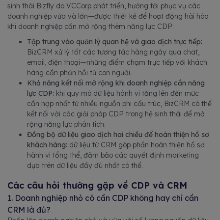
sinh thái Bizfly do VCCorp phát triển, hướng tới phục vụ các
doanh nghiệp vừa và lớn—được thiết kế để hoạt động hài hòa
khi doanh nghiệp cần mở rộng thêm năng lực CDP:
Tập trung vào quản lý quan hệ và giao dịch trực tiếp:
BizCRM xử lý tốt các tương tác hàng ngày qua chat,
email, điện thoại—những điểm chạm trực tiếp với khách
hàng cần phản hồi từ con người.
Khả năng kết nối mở rộng khi doanh nghiệp cần năng
lực CDP:
khi quy mô dữ liệu hành vi tăng lên đến mức
cần hợp nhất từ nhiều nguồn phi cấu trúc, BizCRM có thể
kết nối với các giải pháp CDP trong hệ sinh thái để mở
rộng năng lực phân tích.
Đồng bộ dữ liệu giao dịch hai chiều để hoàn thiện hồ sơ
khách hàng:
dữ liệu từ CRM góp phần hoàn thiện hồ sơ
hành vi tổng thể, đảm bảo các quyết định marketing
dựa trên dữ liệu đầy đủ nhất có thể.
Các câu hỏi thường gặp về CDP và CRM
1. Doanh nghiệp nhỏ có cần CDP không hay chỉ cần
CRM là đủ?