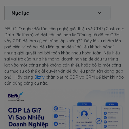
Mục lục
Một CTO nghe đối tác công nghệ giới thiệu về CDP (Customer
Data Platform) và đặt câu hỏi hợp lý: "Chúng tôi đã có CRM,
vậy CDP để làm gì, có trùng lặp không?". Đây là sự nhầm lẫn
phổ biến, vì cả hai đều liên quan đến "dữ liệu khách hàng"
nhưng giải quyết hai bài toán khác nhau hoàn toàn. Nếu hiểu
sai vai trò của từng hệ thống, doanh nghiệp dễ đầu tư trùng
lặp vào một công nghệ không cần thiết, hoặc bỏ lỡ một công
cụ thực sự có thể giải quyết vấn đề dữ liệu phân tán đang gặp
phải. Hãy cùng
Bizfly
phân biệt rõ CDP và CRM để biết khi nào
cần dùng công cụ nào.