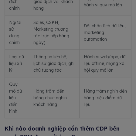
đích
giao dịch với khách
hành vi quy mô lớn
chính
hàng
Người
Sales, CSKH,
Đội phân tích dữ liệu,
sử
Marketing (tương
marketing
dụng
tác trực tiếp hàng
automation
chính
ngày)
Loại dữ
Thông tin liên hệ,
Hành vi web/app, dữ
liệu xử
lịch sử giao dịch, ghi
liệu offline, mạng xã
lý
chú tương tác
hội quy mô lớn
Quy
mô dữ
Hàng trăm đến
Hàng trăm nghìn đến
liệu
hàng chục nghìn
hàng triệu điểm dữ
điển
khách hàng
liệu
hình
Khi nào doanh nghiệp cần thêm CDP bên