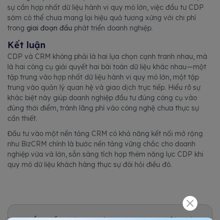
sự cần hợp nhất dữ liệu hành vi quy mô lớn, việc đầu tư CDP
sớm có thể chưa mang lại hiệu quả tương xứng với chi phí
trong
giai đoạn đầu
phát triển doanh nghiệp.
Kết luận
CDP và CRM không phải là hai lựa chọn cạnh tranh nhau, mà
là hai công cụ giải quyết hai bài toán dữ liệu khác nhau—một
tập trung vào hợp nhất dữ liệu hành vi quy mô lớn, một tập
trung vào quản lý quan hệ và giao dịch trực tiếp. Hiểu rõ sự
khác biệt này giúp doanh nghiệp đầu tư đúng công cụ vào
đúng thời điểm, tránh lãng phí vào công nghệ chưa thực sự
cần thiết.
Đầu tư vào một nền tảng CRM có khả năng kết nối mở rộng
như BizCRM chính là bước nền tảng vững chắc cho doanh
nghiệp vừa và lớn, sẵn sàng tích hợp thêm năng lực CDP khi
quy mô dữ liệu khách hàng thực sự đòi hỏi điều đó.