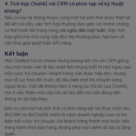
4. Tích hợp ChatAI với CRM có phức tạp về kỹ thuật
không?
Nếu cả hai hệ thống thuộc cùng một hệ sinh thái được thiết kế
để kết nối sẵn, việc tích hợp thường đơn giản và nhanh chóng,
có thể hoàn tất trong vòng
vài ngày đến một tuần
. Việc tích
hợp giữa hai nhà cung cấp độc lập thường phức tạp hơn và
cần thời gian phát triển API riêng.
Kết luận
Một Chatbot trả lời nhanh nhưng không kết nối với CRM giống
như một nhân viên lễ tân nhiệt tình nhưng mất trí nhớ ngay sau
mỗi cuộc trò chuyện—khách hàng vẫn được tiếp đón, nhưng
mọi nỗ lực trao đổi trước đó đều biến mất khi chuyển sang
người khác. Vấn đề không nằm ở năng lực trả lời của ChatAI,
mà ở việc thiếu một cầu nối dữ liệu đến nơi cần dùng đến
thông tin đó tiếp theo.
Đầu tư vào một hệ sinh thái có khả năng kết nối thực chất như
BizCRM và BizChatAI chính là cách doanh nghiệp vừa và lớn
biến mỗi cuộc trò chuyện với khách hàng thành một bước tiến
trong hành trình bán hàng, không phải một điểm dữ liệu bị lãng
quên.