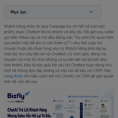
Mục lục
Khách hàng nhắn tin qua Fanpage hỏi chi tiết về một sản
phẩm, được Chatbot trả lời nhanh và đầy đủ. Vài giờ sau, sales
gọi điện follow-up và mở đầu bằng câu "Dạ anh/chị quan tâm
sản phẩm nào để em tư vấn thêm ạ?"—như thể cuộc trò
chuyện trước đó chưa từng xảy ra. Khách hàng phải lặp lại
toàn bộ nhu cầu đã nói với Chatbot, và cảm giác đang nói
chuyện với một tổ chức không có sự liên kết nội bộ bắt đầu
hình thành. Đây là hậu quả tất yếu khi Chatbot hoạt động như
một hệ thống độc lập, không có cầu nối dữ liệu với CRM. Hãy
cùng
Bizfly
tìm hiểu cách kết nối ChatAI với CRM để giải quyết
triệt để vấn đề này.