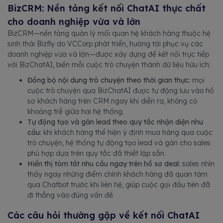
BizCRM: Nền tảng kết nối ChatAI thực chất
cho doanh nghiệp vừa và lớn
BizCRM—nền tảng quản lý mối quan hệ khách hàng thuộc hệ
sinh thái Bizfly do VCCorp phát triển, hướng tới phục vụ các
doanh nghiệp vừa và lớn—được xây dựng để kết nối trực tiếp
với BizChatAI, biến mỗi cuộc trò chuyện thành dữ liệu hữu ích:
Đồng bộ nội dung trò chuyện theo thời gian thực:
mọi
cuộc trò chuyện qua BizChatAI được tự động lưu vào hồ
sơ khách hàng trên CRM ngay khi diễn ra, không có
khoảng trễ giữa hai hệ thống.
Tự động tạo và gán lead theo quy tắc nhận diện nhu
cầu:
khi khách hàng thể hiện ý định mua hàng qua cuộc
trò chuyện, hệ thống tự động tạo lead và gán cho sales
phù hợp dựa trên quy tắc đã thiết lập sẵn.
Hiển thị tóm tắt nhu cầu ngay trên hồ sơ deal:
sales nhìn
thấy ngay những điểm chính khách hàng đã quan tâm
qua Chatbot trước khi liên hệ, giúp cuộc gọi đầu tiên đã
đi thẳng vào đúng vấn đề.
Các câu hỏi thường gặp về kết nối ChatAI