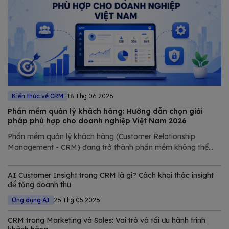
Kiến thức về CRM
18 Thg 06 2026
Phần mềm quản lý khách hàng: Hướng dẫn chọn giải
pháp phù hợp cho doanh nghiệp Việt Nam 2026
Phần mềm quản lý khách hàng (Customer Relationship
Management - CRM) đang trở thành phần mềm không thể
thiếu trong chiến lược số hóa của các doanh nghiệp hiện đại.
Trong bài viết này, Bizfly tổng hợp và phân tích chi tiết các
AI Customer Insight trong CRM là gì? Cách khai thác insight
giải pháp CRM tốt nhất
để tăng doanh thu
Ứng dụng AI
26 Thg 05 2026
CRM trong Marketing và Sales: Vai trò và tối ưu hành trình