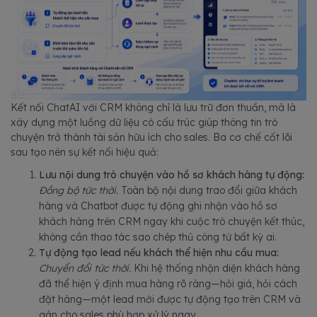
Kết nối ChatAI với CRM không chỉ là lưu trữ đơn thuần, mà là
xây dựng một luồng dữ liệu có cấu trúc giúp thông tin trò
chuyện trở thành tài sản hữu ích cho sales. Ba cơ chế cốt lõi
sau tạo nên sự kết nối hiệu quả:
Lưu nội dung trò chuyện vào hồ sơ khách hàng tự động:
Đồng bộ tức thời.
Toàn bộ nội dung trao đổi giữa khách
hàng và Chatbot được tự động ghi nhận vào hồ sơ
khách hàng trên CRM ngay khi cuộc trò chuyện kết thúc,
không cần thao tác sao chép thủ công từ bất kỳ ai.
Tự động tạo lead nếu khách thể hiện nhu cầu mua:
Chuyển đổi tức thời.
Khi hệ thống nhận diện khách hàng
đã thể hiện ý định mua hàng rõ ràng—hỏi giá, hỏi cách
đặt hàng—một lead mới được tự động tạo trên CRM và
gán cho sales phù hợp xử lý ngay.