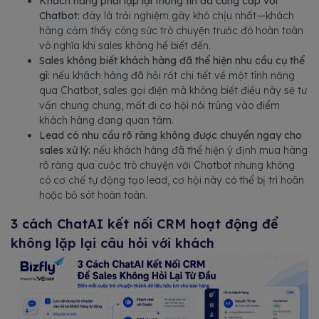
Khách hàng phải lặp lại thông tin đã cung cấp với
Chatbot:
đây là trải nghiệm gây khó chịu nhất—khách
hàng cảm thấy công sức trò chuyện trước đó hoàn toàn
vô nghĩa khi sales không hề biết đến.
Sales không biết khách hàng đã thể hiện nhu cầu cụ thể
gì:
nếu khách hàng đã hỏi rất chi tiết về một tính năng
qua Chatbot, sales gọi điện mà không biết điều này sẽ tư
vấn chung chung, mất đi cơ hội nói trúng vào điểm
khách hàng đang quan tâm.
Lead có nhu cầu rõ ràng không được chuyển ngay cho
sales xử lý:
nếu khách hàng đã thể hiện ý định mua hàng
rõ ràng qua cuộc trò chuyện với Chatbot nhưng không
có cơ chế tự động tạo lead, cơ hội này có thể bị trì hoãn
hoặc bỏ sót hoàn toàn.
3 cách ChatAI kết nối CRM hoạt động để
không lặp lại câu hỏi với khách