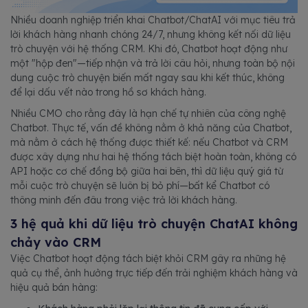
Nhiều doanh nghiệp triển khai Chatbot/ChatAI với mục tiêu trả
lời khách hàng nhanh chóng 24/7, nhưng không kết nối dữ liệu
trò chuyện với hệ thống CRM. Khi đó, Chatbot hoạt động như
một "hộp đen"—tiếp nhận và trả lời câu hỏi, nhưng toàn bộ nội
dung cuộc trò chuyện biến mất ngay sau khi kết thúc, không
để lại dấu vết nào trong hồ sơ khách hàng.
Nhiều CMO cho rằng đây là hạn chế tự nhiên của công nghệ
Chatbot. Thực tế, vấn đề không nằm ở khả năng của Chatbot,
mà nằm ở cách hệ thống được thiết kế: nếu Chatbot và CRM
được xây dựng như hai hệ thống tách biệt hoàn toàn, không có
API hoặc cơ chế đồng bộ giữa hai bên, thì dữ liệu quý giá từ
mỗi cuộc trò chuyện sẽ luôn bị bỏ phí—bất kể Chatbot có
thông minh đến đâu trong việc trả lời khách hàng.
3 hệ quả khi dữ liệu trò chuyện ChatAI không
chảy vào CRM
Việc Chatbot hoạt động tách biệt khỏi CRM gây ra những hệ
quả cụ thể, ảnh hưởng trực tiếp đến trải nghiệm khách hàng và
hiệu quả bán hàng: