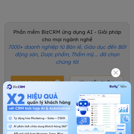
Phần mềm BizCRM ứng dụng AI - Giải pháp
cho mọi ngành nghề
7000+ doanh nghiệp từ Bán lẻ, Giáo dục đến Bất
động sản, Dược phẩm, Thẩm mỹ.... đã chọn
chúng tôi
DÙNG THỬ NGAY
TÌM HIỂU THÊM
Kiến thức về CRM
Chia sẻ bài viết