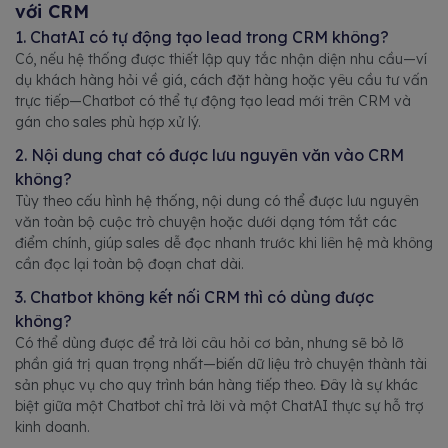
với CRM
1. ChatAI có tự động tạo lead trong CRM không?
Có, nếu hệ thống được thiết lập quy tắc nhận diện nhu cầu—ví
dụ khách hàng hỏi về giá, cách đặt hàng hoặc yêu cầu tư vấn
trực tiếp—Chatbot có thể tự động tạo lead mới trên CRM và
gán cho sales phù hợp xử lý.
2. Nội dung chat có được lưu nguyên văn vào CRM
không?
Tùy theo cấu hình hệ thống, nội dung có thể được lưu nguyên
văn toàn bộ cuộc trò chuyện hoặc dưới dạng tóm tắt các
điểm chính, giúp sales dễ đọc nhanh trước khi liên hệ mà không
cần đọc lại toàn bộ đoạn chat dài.
3. Chatbot không kết nối CRM thì có dùng được
không?
Có thể dùng được để trả lời câu hỏi cơ bản, nhưng sẽ bỏ lỡ
phần giá trị quan trọng nhất—biến dữ liệu trò chuyện thành tài
sản phục vụ cho quy trình bán hàng tiếp theo. Đây là sự khác
biệt giữa một Chatbot chỉ trả lời và một ChatAI thực sự hỗ trợ
kinh doanh.