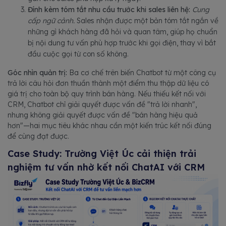
Đính kèm tóm tắt nhu cầu trước khi sales liên hệ:
Cung
cấp ngữ cảnh.
Sales nhận được một bản tóm tắt ngắn về
những gì khách hàng đã hỏi và quan tâm, giúp họ chuẩn
bị nội dung tư vấn phù hợp trước khi gọi điện, thay vì bắt
đầu cuộc gọi từ con số không.
Góc nhìn quản trị:
Ba cơ chế trên biến Chatbot từ một công cụ
trả lời câu hỏi đơn thuần thành một điểm thu thập dữ liệu có
giá trị cho toàn bộ quy trình bán hàng. Nếu thiếu kết nối với
CRM, Chatbot chỉ giải quyết được vấn đề "trả lời nhanh",
nhưng không giải quyết được vấn đề "bán hàng hiệu quả
hơn"—hai mục tiêu khác nhau cần một kiến trúc kết nối đúng
để cùng đạt được.
Case Study: Trường Việt Úc cải thiện trải
nghiệm tư vấn nhờ kết nối ChatAI với CRM