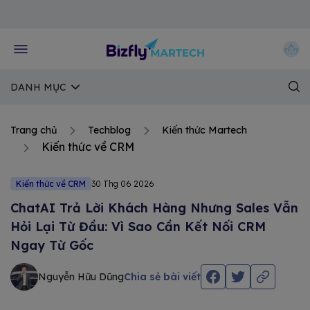
Về trang chủ Bizfly
DANH MỤC
Trang chủ
Techblog
Kiến thức Martech
Kiến thức về CRM
Kiến thức về CRM
30 Thg 06 2026
ChatAI Trả Lời Khách Hàng Nhưng Sales Vẫn
Hỏi Lại Từ Đầu: Vì Sao Cần Kết Nối CRM
Ngay Từ Gốc
Nguyễn Hữu Dũng
Chia sẻ bài viết