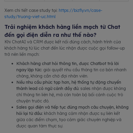
Xem chi tiết case study tại:
https://bizfly.vn/case-
study/truong-viet-uc.html
Trải nghiệm khách hàng liền mạch từ Chat
đến gọi điện diễn ra như thế nào?
Khi ChatAI và CRM được kết nối đúng cách, hành trình của
khách hàng từ lúc chat đến lúc nhận được cuộc gọi follow-up
trở nên liền mạch:
Khách hàng chat hỏi thông tin, được Chatbot trả lời
ngay lập tức:
giải quyết nhu cầu thông tin cơ bản nhanh
chóng, không cần chờ đợi nhân viên.
Nếu nhu cầu phức tạp hơn, hệ thống tự động chuyển
thành lead có ngữ cảnh đầy đủ:
sales nhận được không
chỉ thông tin liên hệ, mà còn toàn bộ bối cảnh cuộc trò
chuyện trước đó.
Sales gọi điện và tiếp tục đúng mạch câu chuyện, không
hỏi lại từ đầu:
khách hàng cảm nhận được sự liên kết
giữa các điểm chạm, tạo cảm giác chuyên nghiệp và
được quan tâm thực sự.