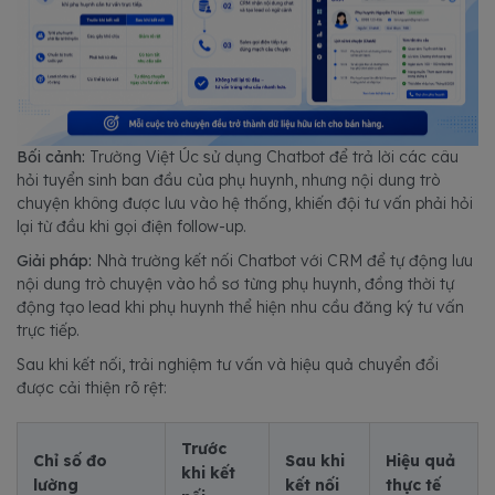
Bối cảnh:
Trường Việt Úc sử dụng Chatbot để trả lời các câu
hỏi tuyển sinh ban đầu của phụ huynh, nhưng nội dung trò
chuyện không được lưu vào hệ thống, khiến đội tư vấn phải hỏi
lại từ đầu khi gọi điện follow-up.
Giải pháp:
Nhà trường kết nối Chatbot với CRM để tự động lưu
nội dung trò chuyện vào hồ sơ từng phụ huynh, đồng thời tự
động tạo lead khi phụ huynh thể hiện nhu cầu đăng ký tư vấn
trực tiếp.
Sau khi kết nối, trải nghiệm tư vấn và hiệu quả chuyển đổi
được cải thiện rõ rệt:
Trước
Chỉ số đo
Sau khi
Hiệu quả
khi kết
lường
kết nối
thực tế