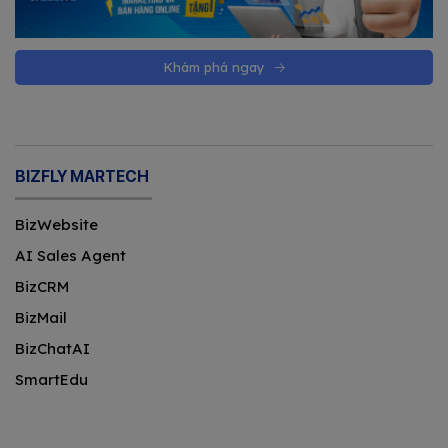
Khám phá ngay
BIZFLY MARTECH
BizWebsite
AI Sales Agent
BizCRM
BizMail
BizChatAI
SmartEdu