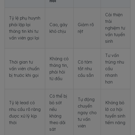
nối
Cải thiện
Tỷ lệ phụ huynh
trải
phải lặp lại
Cao, gây
Giảm rõ
nghiệm tư
thông tin khi tư
khó chịu
rệt
vấn tuyển
vấn viên gọi lại
sinh
Tư vấn
Không có
Thời gian tư
Có tóm
trúng nhu
thông tin,
vấn viên chuẩn
tắt nhu
cầu
phải hỏi
bị trước khi gọi
cầu sẵn
nhanh
từ đầu
hơn
Có thể bị
Tự động
Tỷ lệ lead có
bỏ sót
Không bỏ
chuyển
nhu cầu rõ ràng
nếu
lỡ cơ hội
ngay cho
được xử lý kịp
không
tuyển sinh
tư vấn
thời
theo dõi
tiềm năng
viên
sát