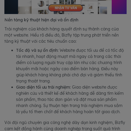
Nền tảng kỹ thuật hiện đại và ổn định
Trải nghiệm của khách hàng quyết định sự thành công của
một website. Hiểu rõ điều đó, Bizfly tập trung phát triển nền
tảng kỹ thuật với các tiêu chuẩn cao:
Tốc độ và sự ổn định:
Website được tối ưu để có tốc độ
tải nhanh, hoạt động mượt mà ngay cả trong các thời
điểm có lượng người truy cập lớn như các chương trình
khuyến mãi hoặc ngày cao điểm bán hàng. Điều này
giúp khách hàng không phải chờ đợi và giảm thiểu tình
trạng thoát trang.
Giao diện tối ưu trải nghiệm:
Giao diện website được
nghiên cứu và thiết kế để khách hàng dễ dàng tìm kiếm
sản phẩm, thao tác đơn giản và đặt mua sản phẩm
nhanh chóng. Sự thuận tiện trong trải nghiệm mua sắm
là yếu tố then chốt để khách hàng hoàn tất giao dịch.
Với đội ngũ chuyên gia công nghệ dày dạn kinh nghiệm, Bizfly
cam kết đồng hành cùng doanh nghiệp trong suốt quá trình