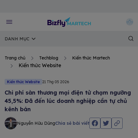
Về trang chủ Bizfly
DANH MỤC
Trang chủ
Techblog
Kiến thức Martech
Kiến thức Website
Kiến thức Website
21 Thg 05 2026
Chi phí sàn thương mại điện tử chạm ngưỡng
45,5%: Đã đến lúc doanh nghiệp cần tự chủ
kênh bán
Nguyễn Hữu Dũng
Chia sẻ bài viết