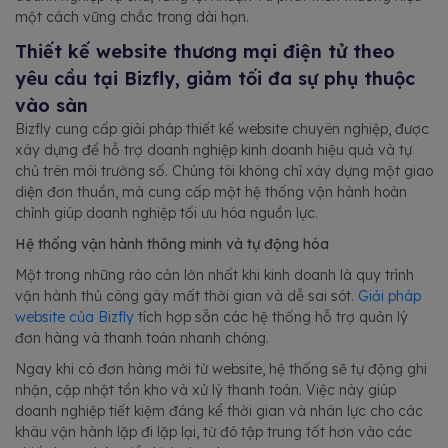
một cách vững chắc trong dài hạn.
Thiết kế website thương mại điện tử theo
yêu cầu tại Bizfly, giảm tối đa sự phụ thuộc
vào sàn
Bizfly cung cấp giải pháp thiết kế website chuyên nghiệp, được
xây dựng để hỗ trợ doanh nghiệp kinh doanh hiệu quả và tự
chủ trên môi trường số. Chúng tôi không chỉ xây dựng một giao
diện đơn thuần, mà cung cấp một hệ thống vận hành hoàn
chỉnh giúp doanh nghiệp tối ưu hóa nguồn lực.
Hệ thống vận hành thông minh và tự động hóa
Một trong những rào cản lớn nhất khi kinh doanh là quy trình
vận hành thủ công gây mất thời gian và dễ sai sót.
Giải pháp
website của Bizfly
tích hợp sẵn các hệ thống hỗ trợ quản lý
đơn hàng và thanh toán nhanh chóng.
Ngay khi có đơn hàng mới từ website, hệ thống sẽ tự động ghi
nhận, cập nhật tồn kho và xử lý thanh toán. Việc này giúp
doanh nghiệp tiết kiệm đáng kể thời gian và nhân lực cho các
khâu vận hành lặp đi lặp lại, từ đó tập trung tốt hơn vào các