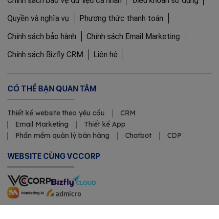
Chính sách bảo vệ dữ liệu cá nhân
Điều khoản sử dụng
Quyền và nghĩa vụ
Phương thức thanh toán
Chính sách bảo hành
Chính sách Email Marketing
Chính sách Bizfly CRM
Liên hệ
CÓ THỂ BẠN QUAN TÂM
Thiết kế website theo yêu cầu
CRM
Email Marketing
Thiết kế App
Phần mềm quản lý bán hàng
Chatbot
CDP
WEBSITE CÙNG VCCORP