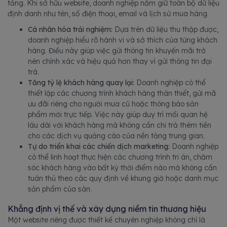
tảng. Khi sở hữu website, doanh nghiệp nắm giữ toàn bộ dữ liệu
định danh như tên, số điện thoại, email và lịch sử mua hàng.
Cá nhân hóa trải nghiệm:
Dựa trên dữ liệu thu thập được,
doanh nghiệp hiểu rõ hành vi và sở thích của từng khách
hàng. Điều này giúp việc gửi thông tin khuyến mãi trở
nên chính xác và hiệu quả hơn thay vì gửi thông tin đại
trà.
Tăng tỷ lệ khách hàng quay lại:
Doanh nghiệp có thể
thiết lập các chương trình khách hàng thân thiết, gửi mã
ưu đãi riêng cho người mua cũ hoặc thông báo sản
phẩm mới trực tiếp. Việc này giúp duy trì mối quan hệ
lâu dài với khách hàng mà không cần chi trả thêm tiền
cho các dịch vụ quảng cáo của nền tảng trung gian.
Tự do triển khai các chiến dịch marketing:
Doanh nghiệp
có thể linh hoạt thực hiện các chương trình tri ân, chăm
sóc khách hàng vào bất kỳ thời điểm nào mà không cần
tuân thủ theo các quy định về khung giờ hoặc danh mục
sản phẩm của sàn.
Khẳng định vị thế và xây dựng niềm tin thương hiệu
Một website riêng được thiết kế chuyên nghiệp không chỉ là