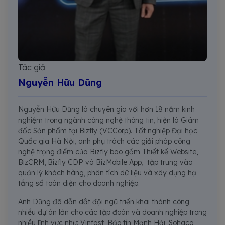
Tác giả
Nguyễn Hữu Dũng
Nguyễn Hữu Dũng là chuyên gia với hơn 18 năm kinh
nghiệm trong ngành công nghệ thông tin, hiện là Giám
đốc Sản phẩm tại Bizfly (VCCorp). Tốt nghiệp Đại học
Quốc gia Hà Nội, anh phụ trách các giải pháp công
nghệ trọng điểm của Bizfly bao gồm Thiết kế Website,
BizCRM, Bizfly CDP và BizMobile App, tập trung vào
quản lý khách hàng, phân tích dữ liệu và xây dựng hạ
tầng số toàn diện cho doanh nghiệp.
Anh Dũng đã dẫn dắt đội ngũ triển khai thành công
nhiều dự án lớn cho các tập đoàn và doanh nghiệp trong
nhiều lĩnh vực như: Vinfast, Bảo tín Mạnh Hải, Sohaco,