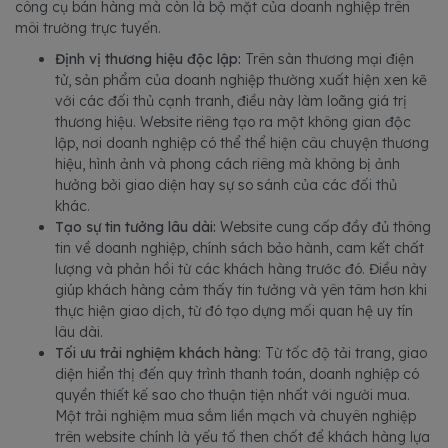
công cụ bán hàng mà còn là bộ mặt của doanh nghiệp trên
môi trường trực tuyến.
Định vị thương hiệu độc lập:
Trên sàn thương mại điện
tử, sản phẩm của doanh nghiệp thường xuất hiện xen kẽ
với các đối thủ cạnh tranh, điều này làm loãng giá trị
thương hiệu. Website riêng tạo ra một không gian độc
lập, nơi doanh nghiệp có thể thể hiện câu chuyện thương
hiệu, hình ảnh và phong cách riêng mà không bị ảnh
hưởng bởi giao diện hay sự so sánh của các đối thủ
khác.
Tạo sự tin tưởng lâu dài:
Website cung cấp đầy đủ thông
tin về doanh nghiệp, chính sách bảo hành, cam kết chất
lượng và phản hồi từ các khách hàng trước đó. Điều này
giúp khách hàng cảm thấy tin tưởng và yên tâm hơn khi
thực hiện giao dịch, từ đó tạo dựng mối quan hệ uy tín
lâu dài.
Tối ưu trải nghiệm khách hàng
: Từ tốc độ tải trang, giao
diện hiển thị đến quy trình thanh toán, doanh nghiệp có
quyền thiết kế sao cho thuận tiện nhất với người mua.
Một trải nghiệm mua sắm liền mạch và chuyên nghiệp
trên website chính là yếu tố then chốt để khách hàng lựa