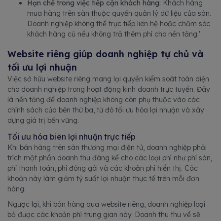
Hạn chế trong việc tiếp cận khách hàng:
Khách hàng
mua hàng trên sàn thuộc quyền quản lý dữ liệu của sàn.
Doanh nghiệp không thể trực tiếp liên hệ hoặc chăm sóc
khách hàng cũ nếu không trả thêm phí cho nền tảng.'
Website riêng giúp doanh nghiệp tự chủ và
tối ưu lợi nhuận
Việc sở hữu website riêng mang lại quyền kiểm soát toàn diện
cho doanh nghiệp trong hoạt động kinh doanh trực tuyến. Đây
là nền tảng để doanh nghiệp không còn phụ thuộc vào các
chính sách của bên thứ ba, từ đó tối ưu hóa lợi nhuận và xây
dựng giá trị bền vững.
Tối ưu hóa biên lợi nhuận trực tiếp
Khi bán hàng trên sàn thương mại điện tử, doanh nghiệp phải
trích một phần doanh thu đáng kể cho các loại phí như phí sàn,
phí thanh toán, phí đóng gói và các khoản phí hiển thị. Các
khoản này làm giảm tỷ suất lợi nhuận thực tế trên mỗi đơn
hàng.
Ngược lại, khi bán hàng qua website riêng, doanh nghiệp loại
bỏ được các khoản phí trung gian này. Doanh thu thu về sẽ