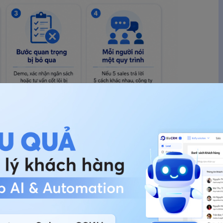
 tức và rõ ràng, nên nhiều doanh nghiệp chỉ nhận
o thấy hệ thống quy trình đang ở mức báo động:
 lệch đến mức khó giải thích:
nếu người giỏi nhất
hả năng họ đang áp dụng một quy trình hiệu quả
 ra cách bán hàng:
không có tài liệu quy trình