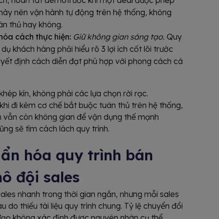
 này nên vận hành tự động trên hệ thống, không
uân thủ hay không.
hóa cách thực hiện:
Giữ không gian sáng tạo.
Quy
dụ khách hàng phải hiểu rõ 3 lợi ích cốt lõi trước
uyết định cách diễn đạt phù hợp với phong cách cá
hép kín, không phải các lựa chọn rời rạc.
khi đi kèm cơ chế bắt buộc tuân thủ trên hệ thống,
iên vẫn còn không gian để vận dụng thế mạnh
ng sẽ tìm cách lách quy trình.
ẩn hóa quy trình bán
ô đội sales
ales nhanh trong thời gian ngắn, nhưng mỗi sales
do thiếu tài liệu quy trình chung. Tỷ lệ chuyển đổi
 đạo không xác định được nguyên nhân cụ thể.