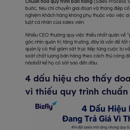
Chuẩn hóa quy trình bán hàng
(Sales Process St
bước, tiêu chí chuyển giai đoạn và thông điệp cốt
nghiệm khách hàng không phụ thuộc vào việc ai l
luật cá nhân của sales viên.
Nhiều CEO thường quy việc thiếu nhất quán về "ý
góc nhìn quản trị tăng trưởng, đây là vấn đề tất 
quản lý có thể giám sát trực tiếp từng cuộc tư v
soát chất lượng bán hàng theo cách thủ công đã
nàobất kể họ có sát sao đến đâu.
4 dấu hiệu cho thấy do
vì thiếu quy trình chuẩn