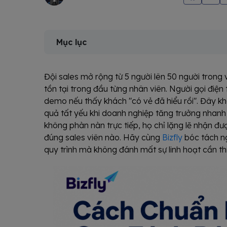
Mục lục
Đội sales mở rộng từ 5 người lên 50 người tron
tồn tại trong đầu từng nhân viên. Người gọi điện 
demo nếu thấy khách "có vẻ đã hiểu rồi". Đây k
quả tất yếu khi doanh nghiệp tăng trưởng nhanh
không phàn nàn trực tiếp, họ chỉ lặng lẽ nhận đ
đúng sales viên nào. Hãy cùng
Bizfly
bóc tách n
quy trình mà không đánh mất sự linh hoạt cần thi