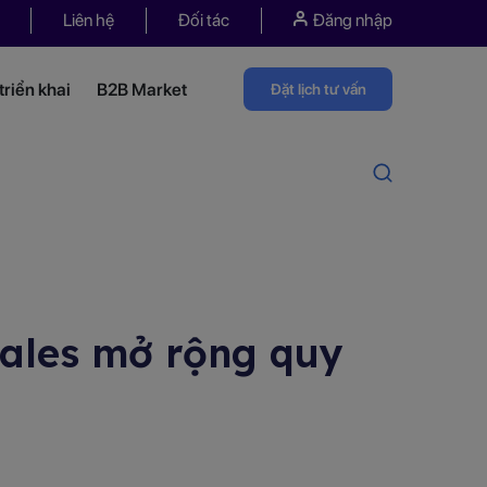
Liên hệ
Đối tác
Đăng nhập
riển khai
B2B Market
Đặt lịch tư vấn
sales mở rộng quy