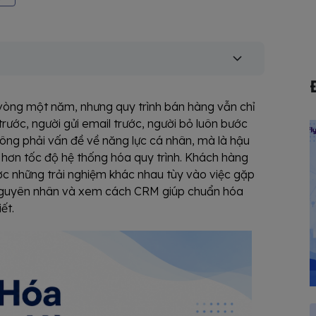
g vòng một năm, nhưng quy trình bán hàng vẫn chỉ
trước, người gửi email trước, người bỏ luôn bước
hông phải vấn đề về năng lực cá nhân, mà là hậu
 hơn tốc độ hệ thống hóa quy trình. Khách hàng
ược những trải nghiệm khác nhau tùy vào việc gặp
guyên nhân và xem cách CRM giúp chuẩn hóa
ết.