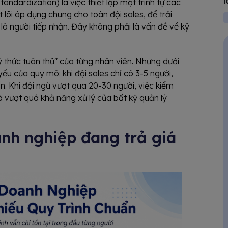
l
andardization) là việc thiết lập một trình tự các
 lõi áp dụng chung cho toàn đội sales, để trải
à người tiếp nhận. Đây không phải là vấn đề về kỷ
 thức tuân thủ" của từng nhân viên. Nhưng dưới
yếu của quy mô: khi đội sales chỉ có 3-5 người,
ấn. Khi đội ngũ vượt qua 20-30 người, việc kiểm
 vượt quá khả năng xử lý của bất kỳ quản lý
anh nghiệp đang trả giá