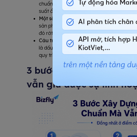
chuẩn nghĩa là mỗi người mới phải tái tạo l
suất ổn định (Ramp-up Time) một cách khô
Một số bước quan trọng bị bỏ qua tùy hứ
sản phẩm bị lược bỏ nếu sales viên cảm thấy
đó rớt ở giai đoạn cuối.
Câu trả lời cho "quy trình bán hàng của c
là dấu hiệu rõ ràng nhấtnếu 5 sales viên tr
quy trình song song, không phải một.
3 bước xây dựng quy tr
vẫn giữ được sự linh ho