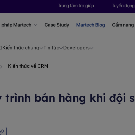
Trung tâm trợ giúp
Tuyển dụng
i pháp Martech
Case Study
Martech Blog
Cẩm nang t
I
Kiến thức chung
Tin tức
Developers
Kiến thức về CRM
 trình bán hàng khi đội 