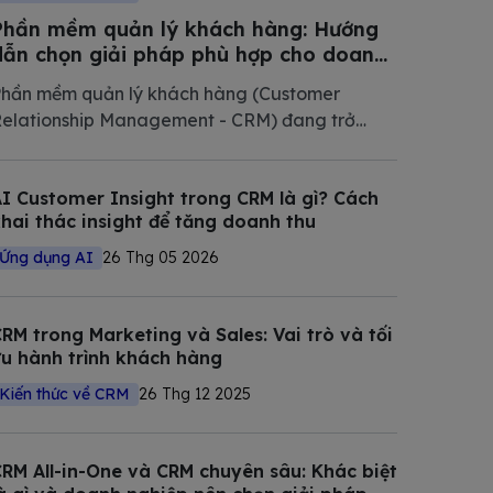
Phần mềm quản lý khách hàng: Hướng
dẫn chọn giải pháp phù hợp cho doanh
nghiệp Việt Nam 2026
hần mềm quản lý khách hàng (Customer
elationship Management - CRM) đang trở
hành phần mềm không thể thiếu trong chiến
ược số hóa của các doanh nghiệp hiện đại.
I Customer Insight trong CRM là gì? Cách
rong bài viết này, Bizfly tổng hợp và phân tích
hai thác insight để tăng doanh thu
hi tiết các giải pháp CRM tốt nhất
Ứng dụng AI
26 Thg 05 2026
RM trong Marketing và Sales: Vai trò và tối
u hành trình khách hàng
Kiến thức về CRM
26 Thg 12 2025
RM All-in-One và CRM chuyên sâu: Khác biệt