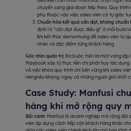
chuyển sang giai đoạn tiếp theo. Quy trình
phụ thuộc vào việc sales viên có tự giác t
Chuẩn hóa kết quả cần đạt, không chuẩn 
định rõ "cần đạt được điều gì" ở mỗi bướcví 
khi kết thúc demonhưng để sales viên tự q
nhân và đặc điểm từng khách hàng.
Góc nhìn quản trị:
Ba bước trên là một vòng lặp k
Playbook xây từ thực tiễn chỉ phát huy tác dụng 
và việc khóa quy trình chỉ bền vững khi sales v
riêngnếu không, ngay cả những người giỏi nhất cũ
Case Study: Manfusi chu
hàng khi mở rộng quy m
Bối cảnh:
Manfusi là doanh nghiệp mở rộng đội s
viên áp dụng cách tiếp cận khách hàng khác nhau 
giữa các sales viên chênh lệch lớn mà ban lãnh