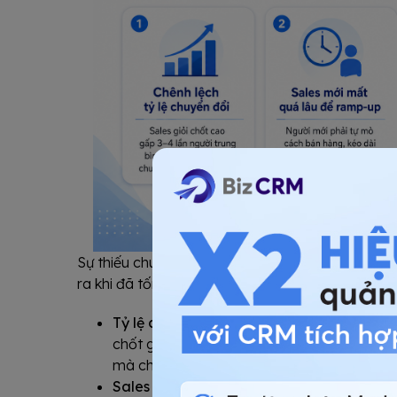
Sự thiếu chuẩn hóa không gây thiệt hại ngay lập
ra khi đã tốn kém đáng kể. Bốn dấu hiệu sau ch
Tỷ lệ chuyển đổi giữa các sales viên chênh
chốt gấp 3-4 lần người trung bình, nhiều k
mà chưa ai hệ thống hóa để chia sẻ.
Sales mới mất hàng tháng chỉ để "tự mò"