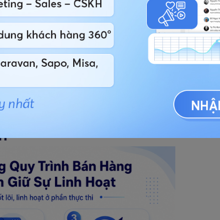
ại kinh nghiệm từ đầu, kéo dài thời gian đạt năng
ng cần thiết.
ng:
bước xác nhận ngân sách hoặc bước demo
 "không cần thiết", và hệ quả chỉ lộ ra khi deal
húng ta là gì" khác nhau tùy người được hỏi:
đây
ả lời 5 cách khác nhau, công ty đang vận hành 5
ình bán hàng chuẩn mà
ạt