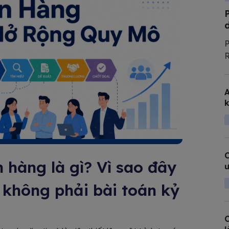
P
R
t
l
A
T
k
c
C
 hàng là gì? Vì sao đây
ư
, không phải bài toán kỷ
C