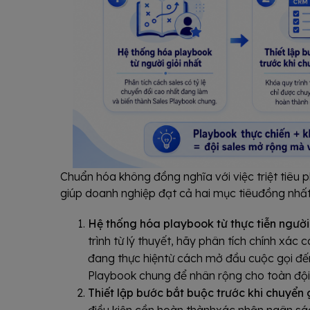
Chuẩn hóa không đồng nghĩa với việc triệt tiêu 
giúp doanh nghiệp đạt cả hai mục tiêuđồng nhất ở
Hệ thống hóa playbook từ thực tiễn người 
trình từ lý thuyết, hãy phân tích chính xác
đang thực hiệntừ cách mở đầu cuộc gọi đến
Playbook chung để nhân rộng cho toàn đội
Thiết lập bước bắt buộc trước khi chuyển 
điều kiện cần hoàn thànhxác nhận ngân sá