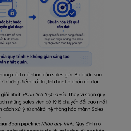
phong cách cá nhân của sales giỏi. Ba bước sau
 những điểm cốt lõi, linh hoạt ở phần còn lại:
giỏi nhất:
Phân tích thực chiến.
Thay vì soạn quy
 cách những sales viên có tỷ lệ chuyển đổi cao nhất
 cách xử lý từ chốirồi hệ thống hóa thành Sales
.
giai đoạn pipeline:
Khóa quy trình.
Quy định rõ
ch, hoàn tất demotrước khi một deal được phép