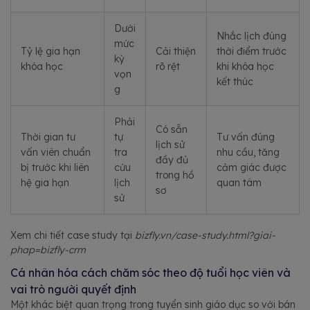
Dưới
Nhắc lịch đúng
mức
Tỷ lệ gia hạn
Cải thiện
thời điểm trước
kỳ
khóa học
rõ rệt
khi khóa học
vọn
kết thúc
g
Phải
Có sẵn
Thời gian tư
tự
Tư vấn đúng
lịch sử
vấn viên chuẩn
tra
nhu cầu, tăng
đầy đủ
bị trước khi liên
cứu
cảm giác được
trong hồ
hệ gia hạn
lịch
quan tâm
sơ
sử
Xem chi tiết case study tại
bizfly.vn/case-study.html?giai-
phap=bizfly-crm
Cá nhân hóa cách chăm sóc theo độ tuổi học viên và
vai trò người quyết định
Một khác biệt quan trọng trong tuyển sinh giáo dục so với bán