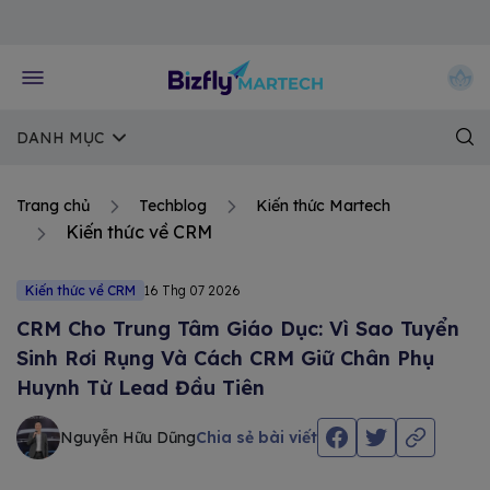
Về trang chủ Bizfly
DANH MỤC
Trang chủ
Techblog
Kiến thức Martech
Kiến thức về CRM
Kiến thức về CRM
16 Thg 07 2026
CRM Cho Trung Tâm Giáo Dục: Vì Sao Tuyển
Sinh Rơi Rụng Và Cách CRM Giữ Chân Phụ
Huynh Từ Lead Đầu Tiên
Nguyễn Hữu Dũng
Chia sẻ bài viết