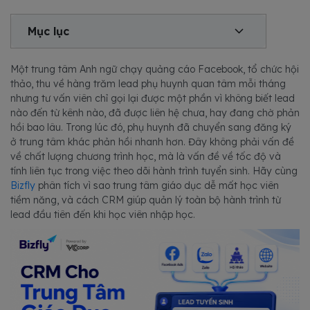
Mục lục
Một trung tâm Anh ngữ chạy quảng cáo Facebook, tổ chức hội
thảo, thu về hàng trăm lead phụ huynh quan tâm mỗi tháng
nhưng tư vấn viên chỉ gọi lại được một phần vì không biết lead
nào đến từ kênh nào, đã được liên hệ chưa, hay đang chờ phản
hồi bao lâu. Trong lúc đó, phụ huynh đã chuyển sang đăng ký
ở trung tâm khác phản hồi nhanh hơn. Đây không phải vấn đề
về chất lượng chương trình học, mà là vấn đề về tốc độ và
tính liên tục trong việc theo dõi hành trình tuyển sinh. Hãy cùng
Bizfly
phân tích vì sao trung tâm giáo dục dễ mất học viên
tiềm năng, và cách CRM giúp quản lý toàn bộ hành trình từ
lead đầu tiên đến khi học viên nhập học.