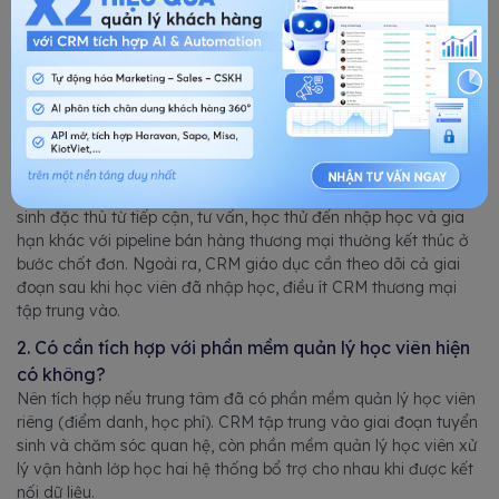
hạn theo đúng giai đoạn của từng học viên trong hành
trình.
Tìm hiểu thêm tại
bizfly.vn/crm
Câu hỏi thường gặp
1. CRM cho giáo dục khác gì CRM cho doanh nghiệp
thương mại thông thường?
CRM cho giáo dục cần pipeline tùy biến theo hành trình tuyển
sinh đặc thù từ tiếp cận, tư vấn, học thử đến nhập học và gia
hạn khác với pipeline bán hàng thương mại thường kết thúc ở
bước chốt đơn. Ngoài ra, CRM giáo dục cần theo dõi cả giai
đoạn sau khi học viên đã nhập học, điều ít CRM thương mại
tập trung vào.
2. Có cần tích hợp với phần mềm quản lý học viên hiện
có không?
Nên tích hợp nếu trung tâm đã có phần mềm quản lý học viên
riêng (điểm danh, học phí). CRM tập trung vào giai đoạn tuyển
sinh và chăm sóc quan hệ, còn phần mềm quản lý học viên xử
lý vận hành lớp học hai hệ thống bổ trợ cho nhau khi được kết
nối dữ liệu.