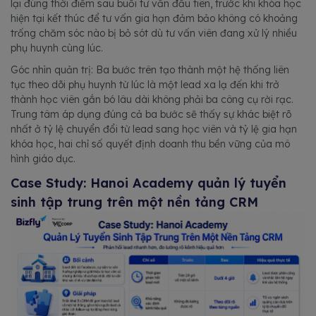
lại đúng thời điểm sau buổi tư vấn đầu tiên, trước khi khóa học
hiện tại kết thúc để tư vấn gia hạn đảm bảo không có khoảng
trống chăm sóc nào bị bỏ sót dù tư vấn viên đang xử lý nhiều
phụ huynh cùng lúc.
Góc nhìn quản trị: Ba bước trên tạo thành một hệ thống liên
tục theo dõi phụ huynh từ lúc là một lead xa lạ đến khi trở
thành học viên gắn bó lâu dài không phải ba công cụ rời rạc.
Trung tâm áp dụng đúng cả ba bước sẽ thấy sự khác biệt rõ
nhất ở tỷ lệ chuyển đổi từ lead sang học viên và tỷ lệ gia hạn
khóa học, hai chỉ số quyết định doanh thu bền vững của mô
hình giáo dục.
Case Study: Hanoi Academy quản lý tuyển
sinh tập trung trên một nền tảng CRM