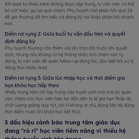
Khi lead từ nhiều kênh không được tập trung, tư vấn viên có thể
bỏ sót hoặc gọi lại quá chậm. Phụ huynh chờ phản hồi quá 24-
48 giờ thường đã tìm hiểu và đăng ký nơi khác phản hồi nhanh
hơn.
Điểm rơi rụng 2: Giữa buổi tư vấn đầu tiên và quyết
định đăng ký
Phụ huynh thường cần thêm vài lần trao đổi trước khi quyết
định, nhưng nếu không có hệ thống nhắc lịch chăm sóc tự
động, tư vấn viên dễ quên follow-up đúng lúc, đặc biệt khi xử lý
đồng thời nhiều lead.
Điểm rơi rụng 3: Giữa lúc nhập học và thời điểm gia
hạn khóa học tiếp theo
Nhiều trung tâm chỉ tập trung vào tuyển sinh mới mà bỏ quên
việc chăm sóc học viên hiện tại dẫn đến tỷ lệ gia hạn thấp dù
chất lượng giảng dạy tốt, chỉ vì không ai chủ động liên hệ đúng
thời điểm trước khi khóa học kết thúc.
3 dấu hiệu cảnh báo trung tâm giáo dục
đang "rò rỉ" học viên tiềm năng vì thiếu hệ