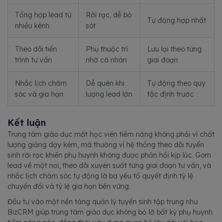
Tổng hợp lead từ
Rời rạc, dễ bỏ
Tự động hợp nhất
nhiều kênh
sót
Theo dõi tiến
Phụ thuộc trí
Lưu lại theo từng
trình tư vấn
nhớ cá nhân
giai đoạn
Nhắc lịch chăm
Dễ quên khi
Tự động theo quy
sóc và gia hạn
lượng lead lớn
tắc định trước
Kết luận
Trung tâm giáo dục mất học viên tiềm năng không phải vì chất
lượng giảng dạy kém, mà thường vì hệ thống theo dõi tuyển
sinh rời rạc khiến phụ huynh không được phản hồi kịp lúc. Gom
lead về một nơi, theo dõi xuyên suốt từng giai đoạn tư vấn, và
nhắc lịch chăm sóc tự động là ba yếu tố quyết định tỷ lệ
chuyển đổi và tỷ lệ gia hạn bền vững.
Đầu tư vào một nền tảng quản lý tuyển sinh tập trung như
BizCRM giúp trung tâm giáo dục không bỏ lỡ bất kỳ phụ huynh