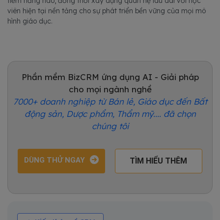
tiềm năng nào, đồng thời xây dựng quan hệ lâu dài với học
viên hiện tại nền tảng cho sự phát triển bền vững của mọi mô
hình giáo dục.
Phần mềm BizCRM ứng dụng AI - Giải pháp
cho mọi ngành nghề
7000+ doanh nghiệp từ Bán lẻ, Giáo dục đến Bất
động sản, Dược phẩm, Thẩm mỹ.... đã chọn
chúng tôi
DÙNG THỬ NGAY
TÌM HIỂU THÊM