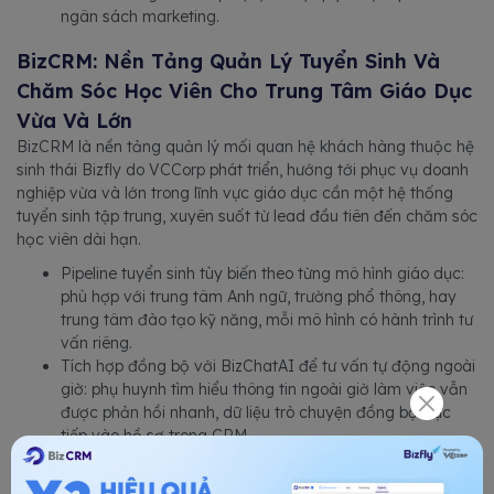
ngân sách marketing.
BizCRM: Nền Tảng Quản Lý Tuyển Sinh Và
Chăm Sóc Học Viên Cho Trung Tâm Giáo Dục
Vừa Và Lớn
BizCRM là nền tảng quản lý mối quan hệ khách hàng thuộc hệ
sinh thái Bizfly do VCCorp phát triển, hướng tới phục vụ doanh
nghiệp vừa và lớn trong lĩnh vực giáo dục cần một hệ thống
tuyển sinh tập trung, xuyên suốt từ lead đầu tiên đến chăm sóc
học viên dài hạn.
Pipeline tuyển sinh tùy biến theo từng mô hình giáo dục:
phù hợp với trung tâm Anh ngữ, trường phổ thông, hay
trung tâm đào tạo kỹ năng, mỗi mô hình có hành trình tư
vấn riêng.
Tích hợp đồng bộ với BizChatAI để tư vấn tự động ngoài
giờ: phụ huynh tìm hiểu thông tin ngoài giờ làm việc vẫn
được phản hồi nhanh, dữ liệu trò chuyện đồng bộ trực
tiếp vào hồ sơ trong CRM.
Tích hợp với Email Marketing để nhắc lịch chăm sóc phụ
huynh: tự động gửi nội dung nhắc lịch tư vấn hoặc gia