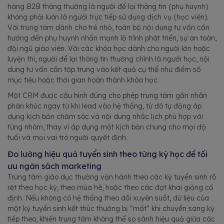
hàng B2B thông thường là người để lại thông tin (phụ huynh)
không phải luôn là người trực tiếp sử dụng dịch vụ (học viên).
Với trung tâm dành cho trẻ nhỏ, toàn bộ nội dung tư vấn cần
hướng đến phụ huynh nhấn mạnh lộ trình phát triển, sự an toàn,
đội ngũ giáo viên. Với các khóa học dành cho người lớn hoặc
luyện thi, người để lại thông tin thường chính là người học, nội
dung tư vấn cần tập trung vào kết quả cụ thể như điểm số
mục tiêu hoặc thời gian hoàn thành khóa học.
Một CRM được cấu hình đúng cho phép trung tâm gắn nhãn
phân khúc ngay từ khi lead vào hệ thống, từ đó tự động áp
dụng kịch bản chăm sóc và nội dung nhắc lịch phù hợp với
từng nhóm, thay vì áp dụng một kịch bản chung cho mọi độ
tuổi và mọi vai trò người quyết định.
Đo lường hiệu quả tuyển sinh theo từng kỳ học để tối
ưu ngân sách marketing
Trung tâm giáo dục thường vận hành theo các kỳ tuyển sinh rõ
rệt theo học kỳ, theo mùa hè, hoặc theo các đợt khai giảng cố
định. Nếu không có hệ thống theo dõi xuyên suốt, dữ liệu của
một kỳ tuyển sinh kết thúc thường bị "mất" khi chuyển sang kỳ
tiếp theo, khiến trung tâm không thể so sánh hiệu quả giữa các