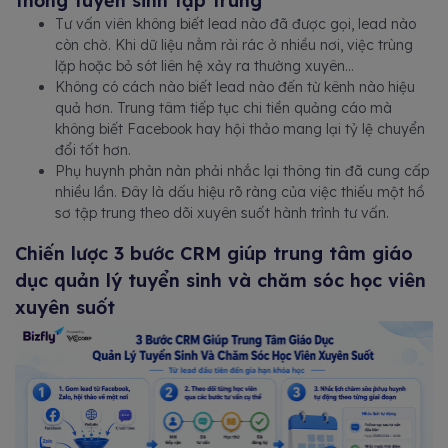
thống tuyển sinh tập trung
Tư vấn viên không biết lead nào đã được gọi, lead nào
còn chờ. Khi dữ liệu nằm rải rác ở nhiều nơi, việc trùng
lặp hoặc bỏ sót liên hệ xảy ra thường xuyên...
Không có cách nào biết lead nào đến từ kênh nào hiệu
quả hơn. Trung tâm tiếp tục chi tiền quảng cáo mà
không biết Facebook hay hội thảo mang lại tỷ lệ chuyển
đổi tốt hơn.
Phụ huynh phàn nàn phải nhắc lại thông tin đã cung cấp
nhiều lần. Đây là dấu hiệu rõ ràng của việc thiếu một hồ
sơ tập trung theo dõi xuyên suốt hành trình tư vấn.
Chiến lược 3 bước CRM giúp trung tâm giáo
dục quản lý tuyển sinh và chăm sóc học viên
xuyên suốt