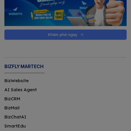
Khám phá ngay
BIZFLY MARTECH
BizWebsite
AI Sales Agent
BizCRM
BizMail
BizChatAI
SmartEdu