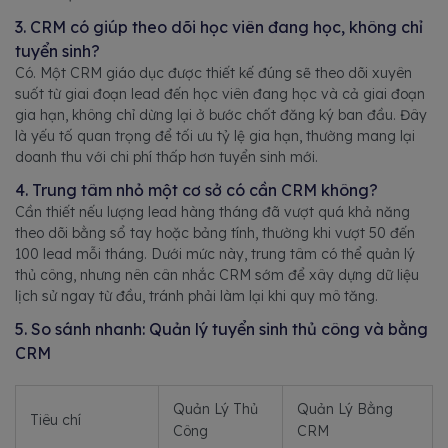
3. CRM có giúp theo dõi học viên đang học, không chỉ
tuyển sinh?
Có. Một CRM giáo dục được thiết kế đúng sẽ theo dõi xuyên
suốt từ giai đoạn lead đến học viên đang học và cả giai đoạn
gia hạn, không chỉ dừng lại ở bước chốt đăng ký ban đầu. Đây
là yếu tố quan trọng để tối ưu tỷ lệ gia hạn, thường mang lại
doanh thu với chi phí thấp hơn tuyển sinh mới.
4. Trung tâm nhỏ một cơ sở có cần CRM không?
Cần thiết nếu lượng lead hàng tháng đã vượt quá khả năng
theo dõi bằng sổ tay hoặc bảng tính, thường khi vượt 50 đến
100 lead mỗi tháng. Dưới mức này, trung tâm có thể quản lý
thủ công, nhưng nên cân nhắc CRM sớm để xây dựng dữ liệu
lịch sử ngay từ đầu, tránh phải làm lại khi quy mô tăng.
5. So sánh nhanh: Quản lý tuyển sinh thủ công và bằng
CRM
Quản Lý Thủ
Quản Lý Bằng
Tiêu chí
Công
CRM