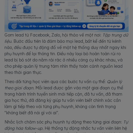
Gom lead từ Facebook, Zalo, hội thảo về một nơi:
Tập trung dữ
liệu.
Bước đầu tiên là đảm bảo mọi lead, bất kể đến từ kênh
nào, đều được tự động đổ về một hệ thống duy nhất ngay khi
phụ huynh để lại thông tin. Điều này loại bỏ hoàn toàn rủi ro
lead bị bỏ sót do nằm rải rác ở nhiều công cụ khác nhau, và
cho phép quản lý trung tâm nhìn thấy toàn cảnh nguồn lead
theo thời gian thực.
Theo dõi từng học viên qua các bước tư vấn cụ thể:
Quản lý
theo giai đoạn.
Mỗi lead được gắn vào một giai đoạn cụ thể
trong hành trình tuyển sinh mới tiếp cận, đã tư vấn, đã tham
gia học thử, đã đăng ký giúp tư vấn viên biết chính xác cần
làm gì tiếp theo với từng phụ huynh, không còn tình trạng
"không biết đã nói gì với ai".
Nhắc lịch chăm sóc phụ huynh tự động theo từng giai đoạn:
Tự
động hóa follow-up.
Hệ thống tự động nhắc tư vấn viên liên hệ