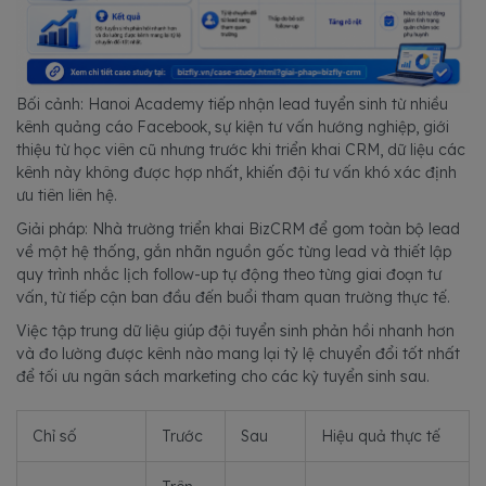
Bối cảnh: Hanoi Academy tiếp nhận lead tuyển sinh từ nhiều
kênh quảng cáo Facebook, sự kiện tư vấn hướng nghiệp, giới
thiệu từ học viên cũ nhưng trước khi triển khai CRM, dữ liệu các
kênh này không được hợp nhất, khiến đội tư vấn khó xác định
ưu tiên liên hệ.
Giải pháp: Nhà trường triển khai BizCRM để gom toàn bộ lead
về một hệ thống, gắn nhãn nguồn gốc từng lead và thiết lập
quy trình nhắc lịch follow-up tự động theo từng giai đoạn tư
vấn, từ tiếp cận ban đầu đến buổi tham quan trường thực tế.
Việc tập trung dữ liệu giúp đội tuyển sinh phản hồi nhanh hơn
và đo lường được kênh nào mang lại tỷ lệ chuyển đổi tốt nhất
để tối ưu ngân sách marketing cho các kỳ tuyển sinh sau.
Chỉ số
Trước
Sau
Hiệu quả thực tế