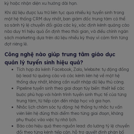
kỳ hoặc nhận diện xu hướng dài hạn.
Khi dữ liệu được lưu trữ liên tục qua nhiều kỳ tuyển sinh trong
một hệ thống CRM duy nhất, ban giám đốc trung tâm có thể
so sánh tỷ lệ chuyển đổi giữa các kỳ, xác định kênh quảng cáo
nào duy trì hiệu quả ổn định theo thời gian, và điều chỉnh ngân
sách marketing dựa trên dữ liệu nhiều kỳ thay vì cảm tính từng
đợt riêng lẻ.
Công nghệ nào giúp trung tâm giáo dục
quản lý tuyển sinh hiệu quả?
Tích hợp đa kênh Facebook, Zalo, Website: tự động đồng
bộ lead từ quảng cáo và các kênh liên hệ về một hệ
thống duy nhất, không cần xuất nhập dữ liệu thủ công.
Pipeline tuyển sinh theo giai đoạn tùy biến: thiết kế các
bước phù hợp với hành trình tuyển sinh thực tế của từng
trung tâm, từ tiếp cận đến nhập học và gia hạn.
Nhắc lịch chăm sóc tự động: hệ thống tự nhắc tư vấn
viên liên hệ đúng thời điểm theo từng giai đoạn, không
phụ thuộc vào việc tự nhớ lịch.
Báo cáo hiệu quả theo nguồn lead: đo lường tỷ lệ chuyển
đổi theo từng kênh tiếp cận, hỗ trợ quyết định phân bổ