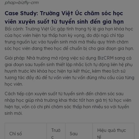
phap=bizfly-crm
Case Study: Trường Việt Úc chăm sóc học
viên xuyên suốt từ tuyển sinh đến gia hạn
Bối cảnh: Trường Việt Úc gặp tình trạng tỷ lệ gia hạn khóa học
của học viên hiện tại thấp hơn kỳ vọng, do đội ngũ chỉ tập
trung nguồn lực vào tuyển sinh mới mà thiếu quy trình chăm
sóc học viên đang theo học để chuẩn bị cho giai đoạn gia hạn.
Giải pháp: Nhà trường mở rộng việc sử dụng BizCRM sang cả
giai đoạn sau tuyển sinh thiết lập nhắc lịch tự động liên hệ phụ
huynh trước khi khóa học hiện tại kết thúc, kèm theo lịch sử
tương tác đầy đủ để tư vấn viên tư vấn đúng nhu cầu của từng
học viên.
Cách tiếp cận xuyên suốt từ tuyển sinh đến chăm sóc sau
nhập học giúp nhà trường khai thác tốt hơn giá trị từ học viên
hiện tại, vốn có chi phí chăm sóc thấp hơn nhiều so với tuyển
sinh mới.
Trướ
Hiệu quả thực
Chỉ số
Sau
c
tế