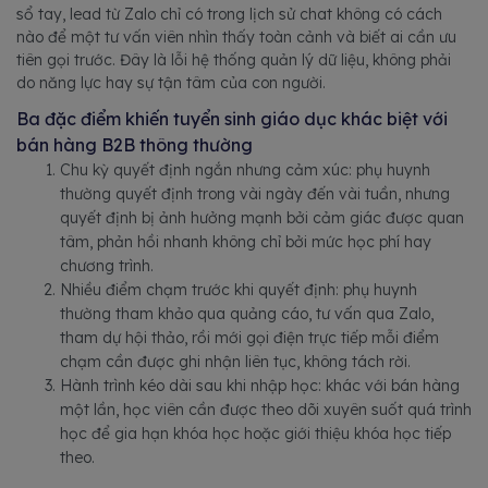
sổ tay, lead từ Zalo chỉ có trong lịch sử chat không có cách
nào để một tư vấn viên nhìn thấy toàn cảnh và biết ai cần ưu
tiên gọi trước. Đây là lỗi hệ thống quản lý dữ liệu, không phải
do năng lực hay sự tận tâm của con người.
Ba đặc điểm khiến tuyển sinh giáo dục khác biệt với
bán hàng B2B thông thường
Chu kỳ quyết định ngắn nhưng cảm xúc: phụ huynh
thường quyết định trong vài ngày đến vài tuần, nhưng
quyết định bị ảnh hưởng mạnh bởi cảm giác được quan
tâm, phản hồi nhanh không chỉ bởi mức học phí hay
chương trình.
Nhiều điểm chạm trước khi quyết định: phụ huynh
thường tham khảo qua quảng cáo, tư vấn qua Zalo,
tham dự hội thảo, rồi mới gọi điện trực tiếp mỗi điểm
chạm cần được ghi nhận liên tục, không tách rời.
Hành trình kéo dài sau khi nhập học: khác với bán hàng
một lần, học viên cần được theo dõi xuyên suốt quá trình
học để gia hạn khóa học hoặc giới thiệu khóa học tiếp
theo.