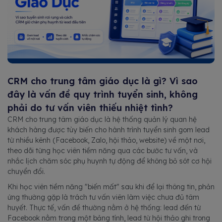
CRM cho trung tâm giáo dục là gì? Vì sao
đây là vấn đề quy trình tuyển sinh, không
phải do tư vấn viên thiếu nhiệt tình?
CRM cho trung tâm giáo dục là hệ thống quản lý quan hệ
khách hàng được tùy biến cho hành trình tuyển sinh gom lead
từ nhiều kênh (Facebook, Zalo, hội thảo, website) về một nơi,
theo dõi từng học viên tiềm năng qua các bước tư vấn, và
nhắc lịch chăm sóc phụ huynh tự động để không bỏ sót cơ hội
chuyển đổi.
Khi học viên tiềm năng "biến mất" sau khi để lại thông tin, phản
ứng thường gặp là trách tư vấn viên làm việc chưa đủ tâm
huyết. Thực tế, vấn đề thường nằm ở hệ thống: lead đến từ
Facebook nằm trong một bảng tính, lead từ hội thảo ghi trong