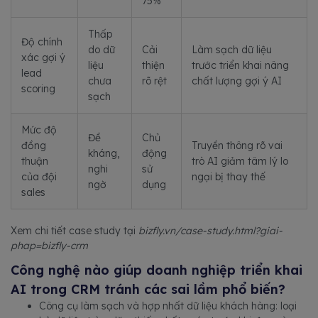
75%
Thấp
Độ chính
do dữ
Cải
Làm sạch dữ liệu
xác gợi ý
liệu
thiện
trước triển khai nâng
lead
chưa
rõ rệt
chất lượng gợi ý AI
scoring
sạch
Mức độ
Đề
Chủ
đồng
Truyền thông rõ vai
kháng,
động
thuận
trò AI giảm tâm lý lo
nghi
sử
của đội
ngại bị thay thế
ngờ
dụng
sales
Xem chi tiết case study tại
bizfly.vn/case-study.html?giai-
phap=bizfly-crm
Công nghệ nào giúp doanh nghiệp triển khai
AI trong CRM tránh các sai lầm phổ biến?
Công cụ làm sạch và hợp nhất dữ liệu khách hàng: loại