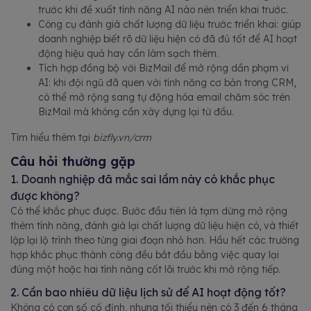
trước khi đề xuất tính năng AI nào nên triển khai trước.
Công cụ đánh giá chất lượng dữ liệu trước triển khai: giúp
doanh nghiệp biết rõ dữ liệu hiện có đã đủ tốt để AI hoạt
động hiệu quả hay cần làm sạch thêm.
Tích hợp đồng bộ với BizMail để mở rộng dần phạm vi
AI: khi đội ngũ đã quen với tính năng cơ bản trong CRM,
có thể mở rộng sang tự động hóa email chăm sóc trên
BizMail mà không cần xây dựng lại từ đầu.
Tìm hiểu thêm tại
bizfly.vn/crm
Câu hỏi thường gặp
1. Doanh nghiệp đã mắc sai lầm này có khắc phục
được không?
Có thể khắc phục được. Bước đầu tiên là tạm dừng mở rộng
thêm tính năng, đánh giá lại chất lượng dữ liệu hiện có, và thiết
lập lại lộ trình theo từng giai đoạn nhỏ hơn. Hầu hết các trường
hợp khắc phục thành công đều bắt đầu bằng việc quay lại
đúng một hoặc hai tính năng cốt lõi trước khi mở rộng tiếp.
2. Cần bao nhiêu dữ liệu lịch sử để AI hoạt động tốt?
Không có con số cố định, nhưng tối thiểu nên có 3 đến 6 tháng