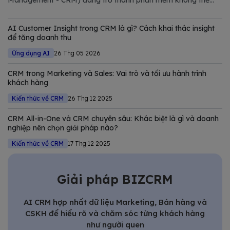
thiếu trong chiến lược số hóa của các doanh nghiệp hiện đại.
Trong bài viết này, Bizfly tổng hợp và phân tích chi tiết các
AI Customer Insight trong CRM là gì? Cách khai thác insight
giải pháp CRM tốt nhất
để tăng doanh thu
Ứng dụng AI
26 Thg 05 2026
CRM trong Marketing và Sales: Vai trò và tối ưu hành trình
khách hàng
Kiến thức về CRM
26 Thg 12 2025
CRM All-in-One và CRM chuyên sâu: Khác biệt là gì và doanh
nghiệp nên chọn giải pháp nào?
Kiến thức về CRM
17 Thg 12 2025
Giải pháp BIZCRM
AI CRM hợp nhất dữ liệu Marketing, Bán hàng và
CSKH để hiểu rõ và chăm sóc từng khách hàng
như người quen