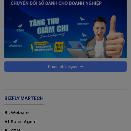
Khám phá ngay
BIZFLY MARTECH
BizWebsite
AI Sales Agent
BizCRM