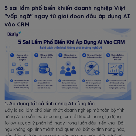
5 sai lầm phổ biến khiến doanh nghiệp Việt
"vấp ngã" ngay từ giai đoạn đầu áp dụng AI
vào CRM
1. Áp dụng tất cả tính năng AI cùng lúc
Đây là sai lầm phổ biến nhất: doanh nghiệp mở toàn bộ tính
năng AI có sẵn lead scoring, tóm tắt khách hàng, tự động
follow-up, gợi ý phản hồi ngay trong tuần đầu triển khai. Đội
ngũ không kịp hình thành thói quen với bất kỳ tính năng nào,
dẫn đến tỷ lệ áp dụng giảm dần và cảm giác bị "ngợp" bởi