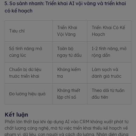
5. So sánh nhanh: Triển khai AI vội vàng và triển khai
có kế hoạch
Triển Khai
Triển Khai Có Kế
Tiêu chí
Vội Vàng
Hoạch
Số tính năng mở
Toàn bộ
1-2 tính năng, mở
cùng lúc
ngay từ đầu
rộng dần
Chuẩn bị dữ liệu
Không kiểm
Làm sạch và
trước triển khai
tra
đánh giá trước
Không thiết
Theo dõi từ tuần
Đo lường hiệu quả
lập chỉ số
đầu tiên
Kết luận
Phần lớn thất bại khi áp dụng AI vào CRM không xuất phát từ
chất lượng công nghệ, mà từ việc triển khai thiếu kế hoạch về
phạm vi, dữ liệu, con người và cách đo lường. Nhận diện đúng