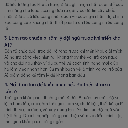
dữ liệu tương tác khách hàng được ghi nhận nhất quán để các
tính năng như lead scoring đưa ra gợi ý có độ tin cậy chấp
nhận được. Dữ liệu càng nhất quán về cách ghi nhận, độ chính
xác càng cao, không nhất thiết phải là dữ liệu càng nhiều càng
tốt.
3. Làm sao chuẩn bị tâm lý đội ngũ trước khi triển khai
AI?
Cần tổ chức buổi trao đổi rõ ràng trước khi triển khai, giải thích
AI hỗ trợ công việc hiện tại, không thay thế vai trò con người,
và cho đội ngũ thấy ví dụ cụ thể về cách tính năng mới giúp
họ làm việc nhanh hơn. Sự minh bạch về lộ trình và vai trò của
AI giảm đáng kể tâm lý đề kháng ban đầu.
4. Mất bao lâu để khắc phục nếu đã triển khai sai
cách?
Thời gian khắc phục thường mất 4 đến 8 tuần tùy mức độ sai
lệch ban đầu, bao gồm thời gian làm sạch dữ liệu, thiết kế lại lộ
trình theo giai đoạn, và xây dựng lại niềm tin của đội ngũ với
hệ thống. Doanh nghiệp càng phát hiện sớm và điều chỉnh kịp,
thời gian khắc phục càng ngắn.