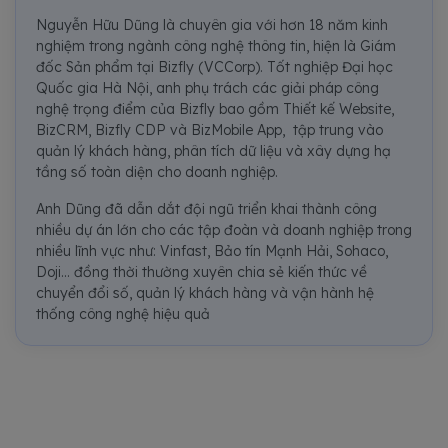
Nguyễn Hữu Dũng là chuyên gia với hơn 18 năm kinh
nghiệm trong ngành công nghệ thông tin, hiện là Giám
đốc Sản phẩm tại Bizfly (VCCorp). Tốt nghiệp Đại học
Quốc gia Hà Nội, anh phụ trách các giải pháp công
nghệ trọng điểm của Bizfly bao gồm Thiết kế Website,
BizCRM, Bizfly CDP và BizMobile App, tập trung vào
quản lý khách hàng, phân tích dữ liệu và xây dựng hạ
tầng số toàn diện cho doanh nghiệp.
Anh Dũng đã dẫn dắt đội ngũ triển khai thành công
nhiều dự án lớn cho các tập đoàn và doanh nghiệp trong
nhiều lĩnh vực như: Vinfast, Bảo tín Mạnh Hải, Sohaco,
Doji... đồng thời thường xuyên chia sẻ kiến thức về
chuyển đổi số, quản lý khách hàng và vận hành hệ
thống công nghệ hiệu quả