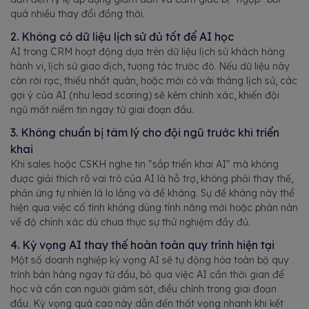
quá nhiều thay đổi đồng thời.
2. Không có dữ liệu lịch sử đủ tốt để AI học
AI trong CRM hoạt động dựa trên dữ liệu lịch sử khách hàng
hành vi, lịch sử giao dịch, tương tác trước đó. Nếu dữ liệu này
còn rời rạc, thiếu nhất quán, hoặc mới có vài tháng lịch sử, các
gợi ý của AI (như lead scoring) sẽ kém chính xác, khiến đội
ngũ mất niềm tin ngay từ giai đoạn đầu.
3. Không chuẩn bị tâm lý cho đội ngũ trước khi triển
khai
Khi sales hoặc CSKH nghe tin "sắp triển khai AI" mà không
được giải thích rõ vai trò của AI là hỗ trợ, không phải thay thế,
phản ứng tự nhiên là lo lắng và đề kháng. Sự đề kháng này thể
hiện qua việc cố tình không dùng tính năng mới hoặc phàn nàn
về độ chính xác dù chưa thực sự thử nghiệm đầy đủ.
4. Kỳ vọng AI thay thế hoàn toàn quy trình hiện tại
Một số doanh nghiệp kỳ vọng AI sẽ tự động hóa toàn bộ quy
trình bán hàng ngay từ đầu, bỏ qua việc AI cần thời gian để
học và cần con người giám sát, điều chỉnh trong giai đoạn
đầu. Kỳ vọng quá cao này dẫn đến thất vọng nhanh khi kết