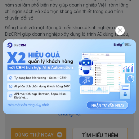
năm sai lầm phổ biến này giúp doanh nghiệp Việt tránh lãng
phí ngân sách và xáo trộn không cần thiết trong quá trình
chuyển đổi số.
Đồng hành với một đội ngũ triển khai có kinh nghiệm như
BizCRM giúp doanh nghiệp xây dựng lộ trình AI đúng từ đầu,
tránh phải trả giá cho những sai lầm mà nhiều doanh nghiệp
khác đã từng gặp phải.
Phần mềm BizCRM ứng dụng AI - Giải pháp
cho mọi ngành nghề
7000+ doanh nghiệp từ Bán lẻ, Giáo dục đến Bất
động sản, Dược phẩm, Thẩm mỹ.... đã chọn
chúng tôi
DÙNG THỬ NGAY
TÌM HIỂU THÊM