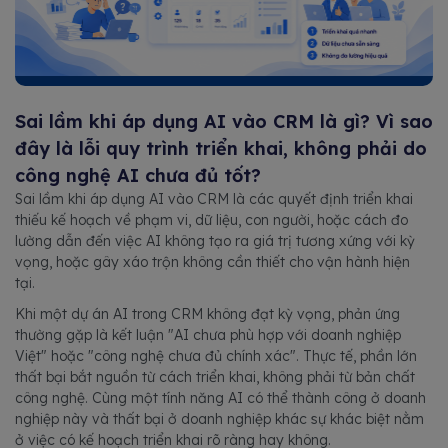
Sai lầm khi áp dụng AI vào CRM là gì? Vì sao
đây là lỗi quy trình triển khai, không phải do
công nghệ AI chưa đủ tốt?
Sai lầm khi áp dụng AI vào CRM là các quyết định triển khai
thiếu kế hoạch về phạm vi, dữ liệu, con người, hoặc cách đo
lường dẫn đến việc AI không tạo ra giá trị tương xứng với kỳ
vọng, hoặc gây xáo trộn không cần thiết cho vận hành hiện
tại.
Khi một dự án AI trong CRM không đạt kỳ vọng, phản ứng
thường gặp là kết luận "AI chưa phù hợp với doanh nghiệp
Việt" hoặc "công nghệ chưa đủ chính xác". Thực tế, phần lớn
thất bại bắt nguồn từ cách triển khai, không phải từ bản chất
công nghệ. Cùng một tính năng AI có thể thành công ở doanh
nghiệp này và thất bại ở doanh nghiệp khác sự khác biệt nằm
ở việc có kế hoạch triển khai rõ ràng hay không.