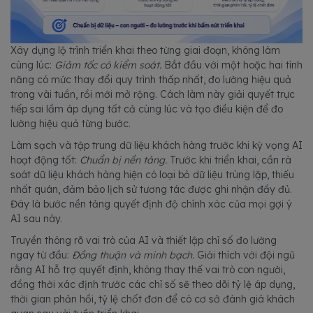
Xây dựng lộ trình triển khai theo từng giai đoạn, không làm
cùng lúc:
Giảm tốc có kiểm soát.
Bắt đầu với một hoặc hai tính
năng có mức thay đổi quy trình thấp nhất, đo lường hiệu quả
trong vài tuần, rồi mới mở rộng. Cách làm này giải quyết trực
tiếp sai lầm áp dụng tất cả cùng lúc và tạo điều kiện để đo
lường hiệu quả từng bước.
Làm sạch và tập trung dữ liệu khách hàng trước khi kỳ vọng AI
hoạt động tốt:
Chuẩn bị nền tảng.
Trước khi triển khai, cần rà
soát dữ liệu khách hàng hiện có loại bỏ dữ liệu trùng lặp, thiếu
nhất quán, đảm bảo lịch sử tương tác được ghi nhận đầy đủ.
Đây là bước nền tảng quyết định độ chính xác của mọi gợi ý
AI sau này.
Truyền thông rõ vai trò của AI và thiết lập chỉ số đo lường
ngay từ đầu:
Đồng thuận và minh bạch.
Giải thích với đội ngũ
rằng AI hỗ trợ quyết định, không thay thế vai trò con người,
đồng thời xác định trước các chỉ số sẽ theo dõi tỷ lệ áp dụng,
thời gian phản hồi, tỷ lệ chốt đơn để có cơ sở đánh giá khách