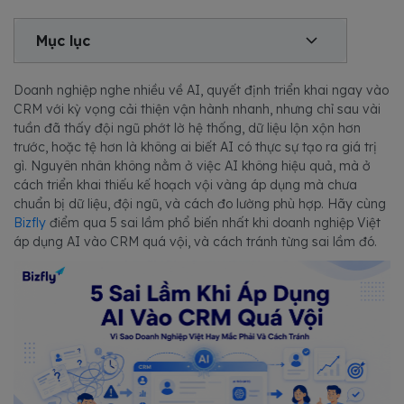
Mục lục
Doanh nghiệp nghe nhiều về AI, quyết định triển khai ngay vào
CRM với kỳ vọng cải thiện vận hành nhanh, nhưng chỉ sau vài
tuần đã thấy đội ngũ phớt lờ hệ thống, dữ liệu lộn xộn hơn
trước, hoặc tệ hơn là không ai biết AI có thực sự tạo ra giá trị
gì. Nguyên nhân không nằm ở việc AI không hiệu quả, mà ở
cách triển khai thiếu kế hoạch vội vàng áp dụng mà chưa
chuẩn bị dữ liệu, đội ngũ, và cách đo lường phù hợp. Hãy cùng
Bizfly
điểm qua 5 sai lầm phổ biến nhất khi doanh nghiệp Việt
áp dụng AI vào CRM quá vội, và cách tránh từng sai lầm đó.