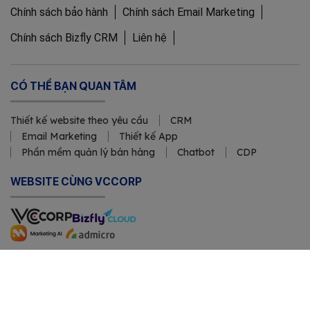
Chính sách bảo hành
Chính sách Email Marketing
Chính sách Bizfly CRM
Liên hệ
CÓ THỂ BẠN QUAN TÂM
Thiết kế website theo yêu cầu
CRM
Email Marketing
Thiết kế App
Phần mềm quản lý bán hàng
Chatbot
CDP
WEBSITE CÙNG VCCORP
Copyright © 2011 Công ty Cổ phần VCCorp
Số Giấy CN ĐKDN mã số 0101871229 do Sở Kế hoạch và Đầu
tư cấp ngày 23/3/2011