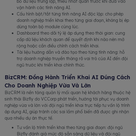
bỏ dữ liệu trùng lặp, thiếu nhất quán trước khi đưa vào
vận hành các tính năng AI.
Cấu hình bật/tắt từng tính năng AI độc lập: cho phép
doanh nghiệp triển khai theo từng giai đoạn, không bị ép
dùng toàn bộ module cùng lúc.
Dashboard theo dõi tỷ lệ áp dụng theo thời gian: cung
cấp dữ liệu khách quan để quyết định khi nào nên mở
rộng hoặc cần điều chỉnh cách triển khai.
Tài liệu hướng dẫn và đào tạo theo từng tính năng: hỗ
trợ doanh nghiệp truyền thông rõ vai trò của AI đến đội
ngũ trước khi triển khai chính thức.
BizCRM: Đồng Hành Triển Khai AI Đúng Cách
Cho Doanh Nghiệp Vừa Và Lớn
BizCRM là nền tảng quản lý mối quan hệ khách hàng thuộc hệ
sinh thái Bizfly do VCCorp phát triển, hướng tới phục vụ doanh
nghiệp vừa và lớn với đội ngũ triển khai trực tiếp tư vấn lộ trình
áp dụng AI, giúp tránh các sai lầm phổ biến đã được ghi nhận
qua nhiều dự án thực tế.
Tư vấn lộ trình triển khai theo từng giai đoạn: đội ngũ
Bizfly đánh giá mức độ sẵn sàng dữ liệu và đội ngũ