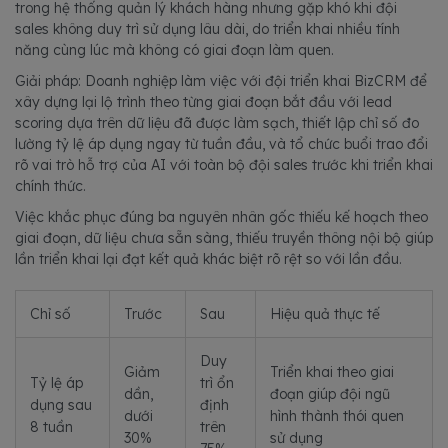
trong hệ thống quản lý khách hàng nhưng gặp khó khi đội
sales không duy trì sử dụng lâu dài, do triển khai nhiều tính
năng cùng lúc mà không có giai đoạn làm quen.
Giải pháp: Doanh nghiệp làm việc với đội triển khai BizCRM để
xây dựng lại lộ trình theo từng giai đoạn bắt đầu với lead
scoring dựa trên dữ liệu đã được làm sạch, thiết lập chỉ số đo
lường tỷ lệ áp dụng ngay từ tuần đầu, và tổ chức buổi trao đổi
rõ vai trò hỗ trợ của AI với toàn bộ đội sales trước khi triển khai
chính thức.
Việc khắc phục đúng ba nguyên nhân gốc thiếu kế hoạch theo
giai đoạn, dữ liệu chưa sẵn sàng, thiếu truyền thông nội bộ giúp
lần triển khai lại đạt kết quả khác biệt rõ rệt so với lần đầu.
Chỉ số
Trước
Sau
Hiệu quả thực tế
Duy
Giảm
Triển khai theo giai
Tỷ lệ áp
trì ổn
dần,
đoạn giúp đội ngũ
dụng sau
định
dưới
hình thành thói quen
8 tuần
trên
30%
sử dụng