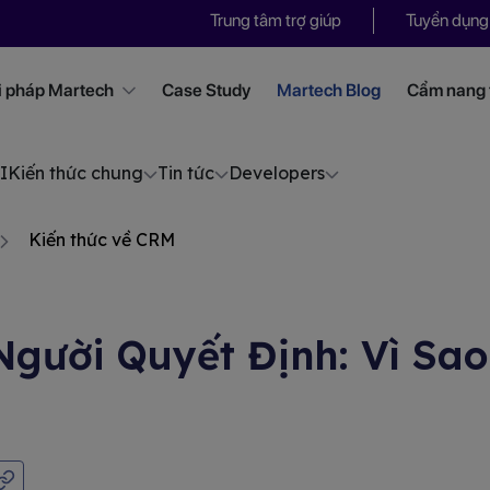
Trung tâm trợ giúp
Tuyển dụng
i pháp Martech
Case Study
Martech Blog
Cẩm nang t
I
Kiến thức chung
Tin tức
Developers
Kiến thức về CRM
Người Quyết Định: Vì Sao