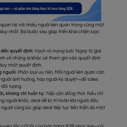
 quan hệ với nhiều người liên quan trong cùng một
duy nhất. Ba bước sau giúp triển khai chiến lược
 đến quyết định:
Vạch rõ mạng lưới.
Ngay từ giai
hính về những ai khác sẽ tham gia vào quyết định
duy nhất quyết định.
g người:
Phân loại ưu tiên.
Mỗi người liên quan cần
 người ảnh hưởng, hay người ký duyệt—để sales
 đối tượng.
i, không chỉ tuần tự:
Tiếp cận đồng thời.
Nếu chỉ
g người khác, deal dễ bị trì hoãn khi người đầu
u người cùng lúc giúp deal tiếp tục tiến triển dù một
uyên tắc cốt lõi của bán hàng B2B phức tạp—rủi