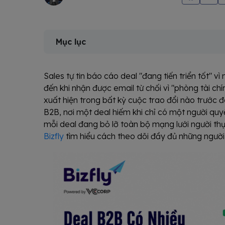
Mục lục
Sales tự tin báo cáo deal "đang tiến triển tốt" vì 
đến khi nhận được email từ chối vì "phòng tài c
xuất hiện trong bất kỳ cuộc trao đổi nào trước 
B2B, nơi một deal hiếm khi chỉ có một người quy
mỗi deal đang bỏ lỡ toàn bộ mạng lưới người t
Bizfly
tìm hiểu cách theo dõi đầy đủ những người