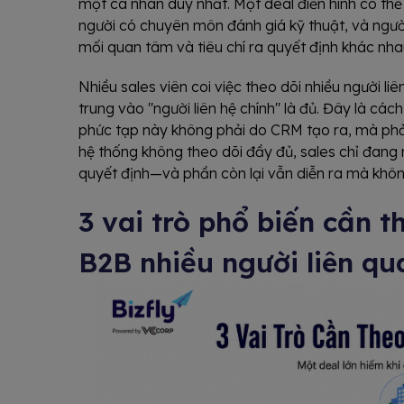
một cá nhân duy nhất. Một deal điển hình có thể
người có chuyên môn đánh giá kỹ thuật, và ngư
mối quan tâm và tiêu chí ra quyết định khác nha
Nhiều sales viên coi việc theo dõi nhiều người liê
trung vào "người liên hệ chính" là đủ. Đây là các
phức tạp này không phải do CRM tạo ra, mà phả
hệ thống không theo dõi đầy đủ, sales chỉ đang 
quyết định—và phần còn lại vẫn diễn ra mà không
3 vai trò phổ biến cần t
B2B nhiều người liên qu