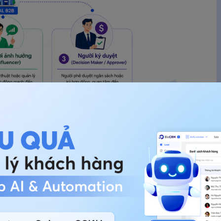
phân biệt rõ ba vai trò thường xuất hiện trong
ử dụng sản phẩm hoặc dịch vụ hàng ngày, thường
c tế trong công việc của họ.
huyên gia kỹ thuật hoặc quản lý cấp trung, không
ọ tác động mạnh đến quyết định cuối cùng.
r):
người có quyền phê duyệt ngân sách hoặc ký