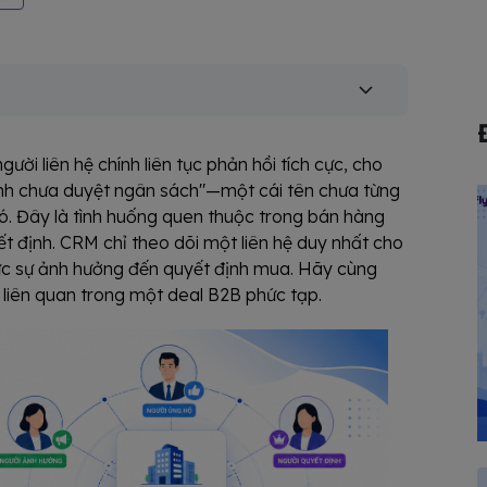
người liên hệ chính liên tục phản hồi tích cực, cho
hính chưa duyệt ngân sách"—một cái tên chưa từng
đó. Đây là tình huống quen thuộc trong bán hàng
ết định. CRM chỉ theo dõi một liên hệ duy nhất cho
hực sự ảnh hưởng đến quyết định mua. Hãy cùng
 liên quan trong một deal B2B phức tạp.