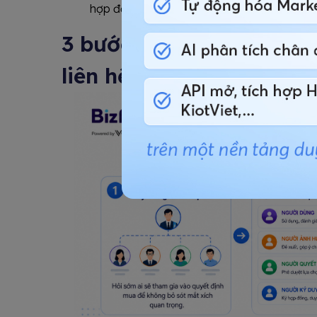
hợp đồng cuối cùng, thường quan tâm đến ROI
3 bước xây dựng chiến l
liên hệ (Multi-threading)