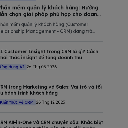
Phần mềm quản lý khách hàng: Hướng
dẫn chọn giải pháp phù hợp cho doanh
nghiệp Việt Nam 2026
hần mềm quản lý khách hàng (Customer
elationship Management - CRM) đang trở
hành phần mềm không thể thiếu trong chiến
ược số hóa của các doanh nghiệp hiện đại.
I Customer Insight trong CRM là gì? Cách
rong bài viết này, Bizfly tổng hợp và phân tích
hai thác insight để tăng doanh thu
hi tiết các giải pháp CRM tốt nhất
Ứng dụng AI
26 Thg 05 2026
RM trong Marketing và Sales: Vai trò và tối
u hành trình khách hàng
Kiến thức về CRM
26 Thg 12 2025
RM All-in-One và CRM chuyên sâu: Khác biệt