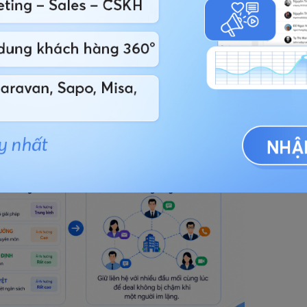
 và rủi ro tổng thể hơn là chi tiết kỹ thuật.
ược tiếp cận đa người