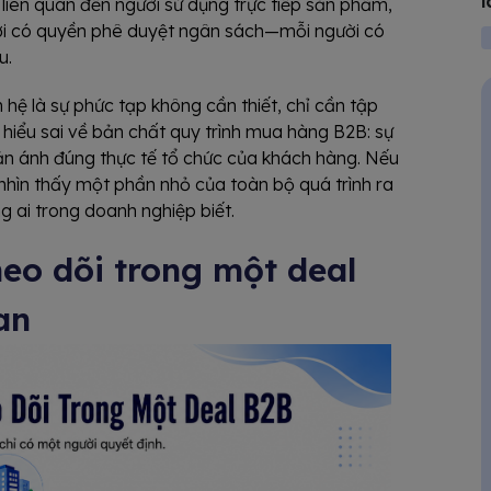
l
 liên quan đến người sử dụng trực tiếp sản phẩm,
ời có quyền phê duyệt ngân sách—mỗi người có
u.
n hệ là sự phức tạp không cần thiết, chỉ cần tập
h hiểu sai về bản chất quy trình mua hàng B2B: sự
n ánh đúng thực tế tổ chức của khách hàng. Nếu
nhìn thấy một phần nhỏ của toàn bộ quá trình ra
 ai trong doanh nghiệp biết.
heo dõi trong một deal
an