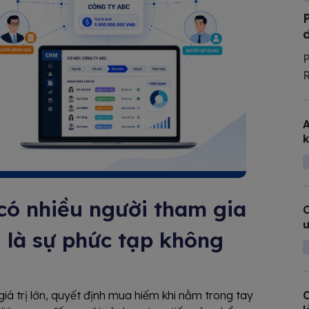
P
R
t
l
A
T
k
c
có nhiều người tham gia
C
ư
 là sự phức tạp không
C
iá trị lớn, quyết định mua hiếm khi nằm trong tay