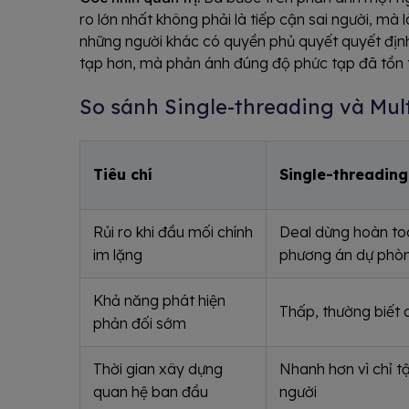
ro lớn nhất không phải là tiếp cận sai người, mà 
những người khác có quyền phủ quyết quyết định
tạp hơn, mà phản ánh đúng độ phức tạp đã tồn t
So sánh Single-threading và Mul
Tiêu chí
Single-threading 
Rủi ro khi đầu mối chính
Deal dừng hoàn to
im lặng
phương án dự phò
Khả năng phát hiện
Thấp, thường biết
phản đối sớm
Thời gian xây dựng
Nhanh hơn vì chỉ t
quan hệ ban đầu
người