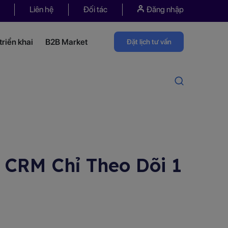
Liên hệ
Đối tác
Đăng nhập
riển khai
B2B Market
Đặt lịch tư vấn
 CRM Chỉ Theo Dõi 1