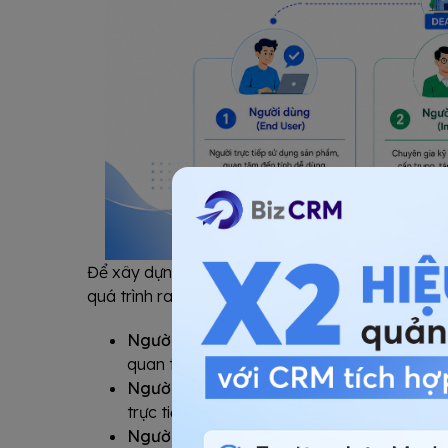
Để xây dựng chiến lược tiếp cận đúng người, cần 
quá trình ra quyết định mua hàng B2B:
Người dùng (End User):
người trực tiếp s
quan tâm đến tính dễ sử dụng và lợi ích thự
Người ảnh hưởng (Influencer):
có thể là c
trực tiếp ký quyết định nhưng ý kiến của h
Người ký duyệt (Decision Maker/Approve