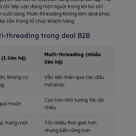
là chỉ tiếp cận đúng một người trong khi bỏ sót
 cuối cùng. Multi-threading không làm deal phức
ại sẵn trong tổ chức khách hàng.
ti-threading trong deal B2B
Multi-threading (nhiều
(1 liên hệ)
liên hệ)
àn, không có
Vẫn tiến triển qua các đầu
ng
mối khác
Cao hơn nhờ tương tác đa
 quá muộn
chiều
ập trung một
Tốn nhiều thời gian hơn
nhưng bền vững hơn