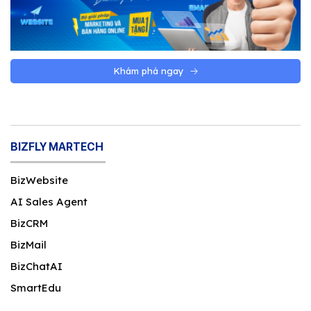
Khám phá ngay
BIZFLY MARTECH
BizWebsite
AI Sales Agent
BizCRM
BizMail
BizChatAI
SmartEdu