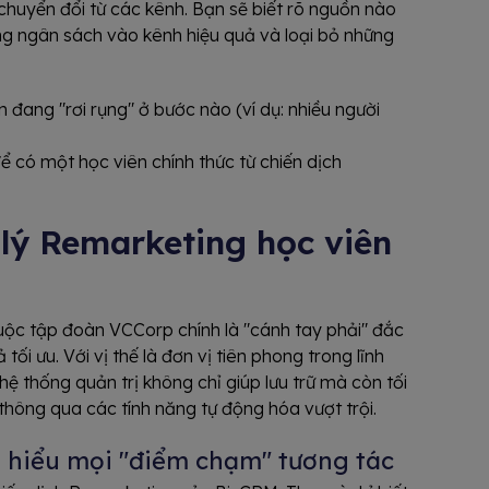
 chuyển đổi từ các kênh. Bạn sẽ biết rõ nguồn nào
ung ngân sách vào kênh hiệu quả và loại bỏ những
n đang "rơi rụng" ở bước nào (ví dụ: nhiều người
để có một học viên chính thức từ chiến dịch
lý Remarketing học viên
thuộc tập đoàn VCCorp chính là "cánh tay phải" đắc
ối ưu. Với vị thế là đơn vị tiên phong trong lĩnh
ệ thống quản trị không chỉ giúp lưu trữ mà còn tối
thông qua các tính năng tự động hóa vượt trội.
 hiểu mọi "điểm chạm" tương tác