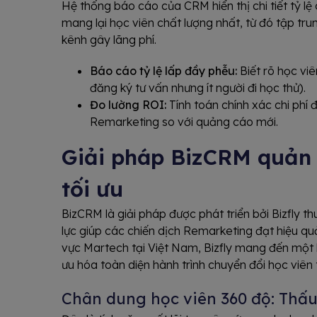
Hệ thống báo cáo của CRM hiển thị chi tiết tỷ lệ
mang lại học viên chất lượng nhất, từ đó tập tr
kênh gây lãng phí.
Báo cáo tỷ lệ lấp đầy phễu:
Biết rõ học viê
đăng ký tư vấn nhưng ít người đi học thử).
Đo lường ROI:
Tính toán chính xác chi phí 
Remarketing so với quảng cáo mới.
Giải pháp BizCRM quản 
tối ưu
BizCRM là giải pháp được phát triển bởi Bizfly 
lực giúp các chiến dịch Remarketing đạt hiệu quả t
vực Martech tại Việt Nam, Bizfly mang đến một h
ưu hóa toàn diện hành trình chuyển đổi học viên 
Chân dung học viên 360 độ: Thấu