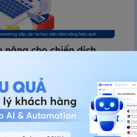
rketing tiếp cận lại học viên tiềm năng hiệu quả
m năng cho chiến dịch
ác định rõ đối tượng mục tiêu. Thông thường, học
gồm:
ã nhận tư vấn, đã chọn khóa học nhưng vẫn còn
c thử, dự thảo (webinar) nhưng chưa chuyển đổi
page:
Thường xuyên xem trang học phí, lộ trình