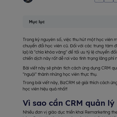
Mục lục
Trong kỷ nguyên số, việc thu hút một học viên mới
chuyển đổi học viên cũ. Đối với các trung tâm đ
lại) là "chìa khóa vàng" để tối ưu tỷ lệ chuyển đ
chiến dịch này rất dễ rơi vào tình trạng lãng phí
Bài viết này sẽ phân tích cách ứng dụng CRM quả
"nguội" thành những học viên thực thụ.
Trong bài viết này, BizCRM sẽ giải thích cách 
học viên hiệu quả nhất!
Vì sao cần CRM quản lý
Nhiều đơn vị giáo dục triển khai Remarketing th