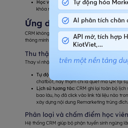
Học viên cũ (Up-sell/Cross-sell):
Những ngư
khóa nâng cao.
Ứng dụng CRM quản lý h
CRM không chỉ là nơi lưu trữ, mà là "trung tâm đ
thông minh và tự động hóa.
Thu thập và đồng bộ dữ liệu học
Thay vì nhập liệu thủ công, CRM đóng vai trò là 
Tự động hóa nguồn:
Mọi thông tin từ Fac
chatbot, hay thậm chí là quét mã QR tại sự
Lịch sử tương tác:
CRM ghi lại toàn bộ lịch
bao lâu, họ đã click vào link tài liệu nào tr
xây dựng nội dung Remarketing trúng đích
Phân loại và chấm điểm học viê
Hệ thống CRM giúp bộ phận tuyển sinh ngừng lãng