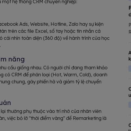
iếu một hệ thống CRM chuyên nghiệp:
acebook Ads, Website, Hotline, Zalo hay sự kiện
P
 tán trên các file Excel, sổ tay hoặc tin nhắn cá
R
 cái nhìn toàn diện (360 độ) về hành trình của học
t
.
l
A
T
iềm năng
k
c
 nhu cầu giống nhau. Có người chỉ đang tham khảo
ông có CRM để phân loại (Hot, Warm, Cold), doanh
chung chung, gây phiền hà và giảm tỷ lệ chuyển
C
ư
quán
ấn lại thường phụ thuộc vào trí nhớ của nhân viên
àn, việc bỏ lỡ "thời điểm vàng" để Remarketing là
C