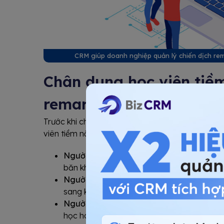
CRM giúp doanh nghiệp quản lý chiến dịch rema
Chân dung học viên tiề
remarketing
Trước khi chạy Remarketing trên CRM, bạn cần x
viên tiềm năng trong chiến dịch tiếp thị lại bao 
Người đã đăng ký nhưng chưa đóng phí:
Đ
băn khoăn về giá hoặc thời gian.
Người tham gia các sự kiện miễn phí:
Đã họ
sang khóa học chuyên sâu.
Người tương tác mạnh trên Website/Fan
học hoặc đánh giá của học viên cũ.