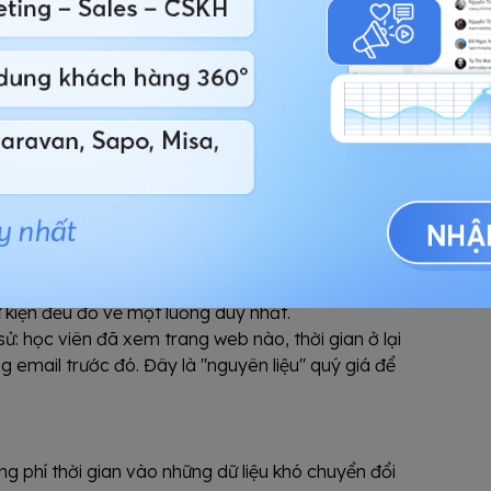
ời đã hoàn thành khóa cơ bản và cần được gợi ý
ọc viên tiềm năng
iều khiển" giúp chiến dịch Remarketing trở nên
 viên đa kênh
một "phễu hứng" dữ liệu khổng lồ.
ebook Lead Ads, Form đăng ký trên Website,
 kiện đều đổ về một luồng duy nhất.
 sử: học viên đã xem trang web nào, thời gian ở lại
ong email trước đó. Đây là "nguyên liệu" quý giá để
.
n
 phí thời gian vào những dữ liệu khó chuyển đổi