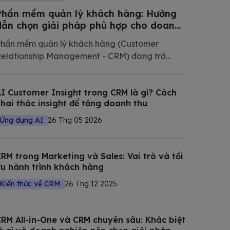
Phần mềm quản lý khách hàng: Hướng
dẫn chọn giải pháp phù hợp cho doanh
nghiệp Việt Nam 2026
hần mềm quản lý khách hàng (Customer
elationship Management - CRM) đang trở
hành phần mềm không thể thiếu trong chiến
ược số hóa của các doanh nghiệp hiện đại.
I Customer Insight trong CRM là gì? Cách
rong bài viết này, Bizfly tổng hợp và phân tích
hai thác insight để tăng doanh thu
hi tiết các giải pháp CRM tốt nhất
Ứng dụng AI
26 Thg 05 2026
RM trong Marketing và Sales: Vai trò và tối
u hành trình khách hàng
Kiến thức về CRM
26 Thg 12 2025
RM All-in-One và CRM chuyên sâu: Khác biệt