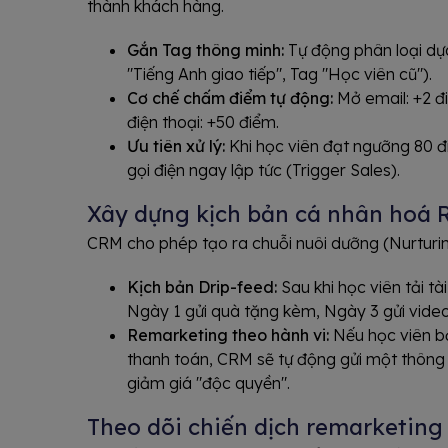
thành khách hàng.
Gắn Tag thông minh:
Tự động phân loại dựa
"Tiếng Anh giao tiếp", Tag "Học viên cũ").
Cơ chế chấm điểm tự động:
Mở email: +2 đ
điện thoại: +50 điểm.
Ưu tiên xử lý:
Khi học viên đạt ngưỡng 80 đ
gọi điện ngay lập tức (Trigger Sales).
Xây dựng kịch bản cá nhân hoá 
CRM cho phép tạo ra chuỗi nuôi dưỡng (Nurturing
Kịch bản Drip-feed:
Sau khi học viên tải tà
Ngày 1 gửi quà tặng kèm, Ngày 3 gửi video 
Remarketing theo hành vi:
Nếu học viên b
thanh toán, CRM sẽ tự động gửi một thôn
giảm giá "độc quyền".
Theo dõi chiến dịch remarketing