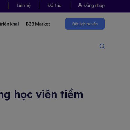
Liên hệ
Đối tác
Đăng nhập
riển khai
B2B Market
Đặt lịch tư vấn
g học viên tiềm