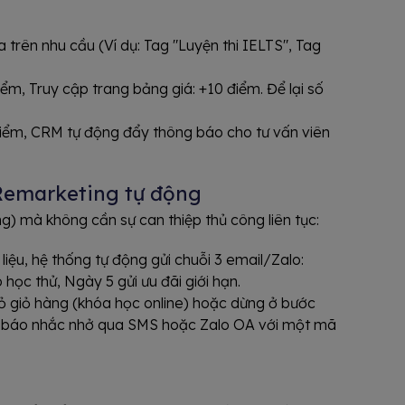
 trên nhu cầu (Ví dụ: Tag "Luyện thi IELTS", Tag
iểm, Truy cập trang bảng giá: +10 điểm. Để lại số
iểm, CRM tự động đẩy thông báo cho tư vấn viên
Remarketing tự động
) mà không cần sự can thiệp thủ công liên tục:
i liệu, hệ thống tự động gửi chuỗi 3 email/Zalo:
học thử, Ngày 5 gửi ưu đãi giới hạn.
ỏ giỏ hàng (khóa học online) hoặc dừng ở bước
g báo nhắc nhở qua SMS hoặc Zalo OA với một mã