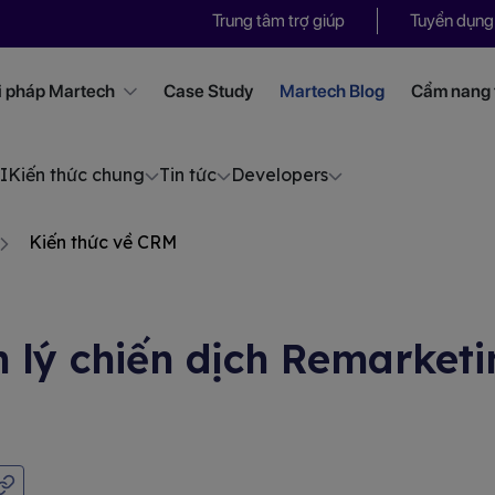
Trung tâm trợ giúp
Tuyển dụng
i pháp Martech
Case Study
Martech Blog
Cẩm nang t
I
Kiến thức chung
Tin tức
Developers
Kiến thức về CRM
lý chiến dịch Remarketin