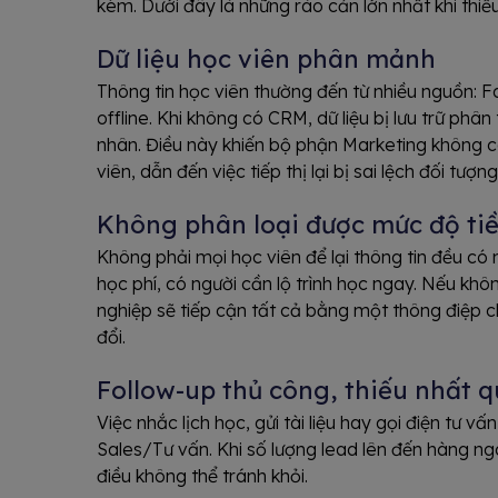
kém. Dưới đây là những rào cản lớn nhất khi th
Dữ liệu học viên phân mảnh
Thông tin học viên thường đến từ nhiều nguồn: F
offline. Khi không có CRM, dữ liệu bị lưu trữ phân
nhân. Điều này khiến bộ phận Marketing không có
viên, dẫn đến việc tiếp thị lại bị sai lệch đối tượng
Không phân loại được mức độ t
Không phải mọi học viên để lại thông tin đều có
học phí, có người cần lộ trình học ngay. Nếu kh
nghiệp sẽ tiếp cận tất cả bằng một thông điệp 
đổi.
Follow-up thủ công, thiếu nhất 
Việc nhắc lịch học, gửi tài liệu hay gọi điện tư v
Sales/Tư vấn. Khi số lượng lead lên đến hàng ng
điều không thể tránh khỏi.