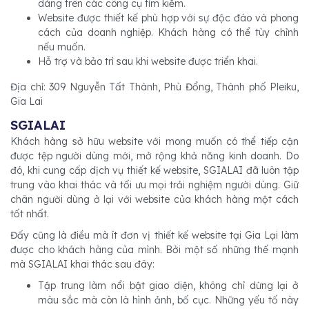
dàng trên các công cụ tìm kiếm.
Website được thiết kế phù hợp với sự độc đáo và phong
cách của doanh nghiệp. Khách hàng có thể tùy chỉnh
nếu muốn.
Hỗ trợ và bảo trì sau khi website được triển khai.
Địa chỉ: 309 Nguyễn Tất Thành, Phù Đổng, Thành phố Pleiku,
Gia Lai
SGIALAI
Khách hàng sở hữu website với mong muốn có thể tiếp cận
được tệp người dùng mới, mở rộng khả năng kinh doanh. Do
đó, khi cung cấp dịch vụ thiết kế website, SGIALAI đã luôn tập
trung vào khai thác và tối ưu mọi trải nghiệm người dùng. Giữ
chân người dùng ở lại với website của khách hàng một cách
tốt nhất.
Đấy cũng là điều mà ít đơn vị thiết kế website tại Gia Lại làm
được cho khách hàng của mình. Bởi một số những thế mạnh
mà SGIALAI khai thác sau đây:
Tập trung làm nổi bật giao diện, không chỉ dừng lại ở
màu sắc mà còn là hình ảnh, bố cục. Những yếu tố này