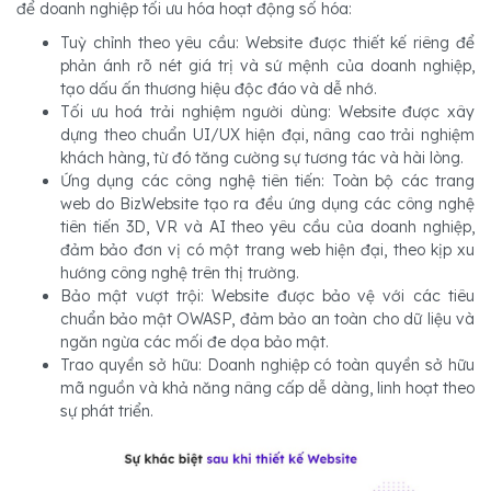
để doanh nghiệp tối ưu hóa hoạt động số hóa:
Tuỳ chỉnh theo yêu cầu: Website được thiết kế riêng để
phản ánh rõ nét giá trị và sứ mệnh của doanh nghiệp,
tạo dấu ấn thương hiệu độc đáo và dễ nhớ.
Tối ưu hoá trải nghiệm người dùng: Website được xây
dựng theo chuẩn UI/UX hiện đại, nâng cao trải nghiệm
khách hàng, từ đó tăng cường sự tương tác và hài lòng.
Ứng dụng các công nghệ tiên tiến: Toàn bộ các trang
web do BizWebsite tạo ra đều ứng dụng các công nghệ
tiên tiến 3D, VR và AI theo yêu cầu của doanh nghiệp,
đảm bảo đơn vị có một trang web hiện đại, theo kịp xu
hướng công nghệ trên thị trường.
Bảo mật vượt trội: Website được bảo vệ với các tiêu
chuẩn bảo mật OWASP, đảm bảo an toàn cho dữ liệu và
ngăn ngừa các mối đe dọa bảo mật.
Trao quyền sở hữu: Doanh nghiệp có toàn quyền sở hữu
mã nguồn và khả năng nâng cấp dễ dàng, linh hoạt theo
sự phát triển.