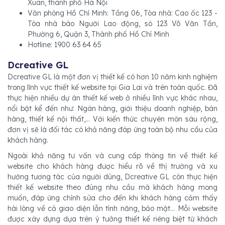
Xuân, thành phố Hà Nội
Văn phòng Hồ Chí Minh: Tầng 06, Tòa nhà: Cao ốc 123 -
Tòa nhà báo Người Lao động, sô 123 Võ Văn Tần,
Phường 6, Quận 3, Thành phố Hồ Chí Minh
Hotline: 1900 63 64 65
Dcreative GL
Dcreative GL là một đơn vị thiết kế có hơn 10 năm kinh nghiệm
trong lĩnh vực thiết kế website tại Gia Lai và trên toàn quốc. Đã
thực hiện nhiều dự án thiết kế web ở nhiều lĩnh vực khác nhau,
nổi bật kể đến như: Ngân hàng, giới thiệu doanh nghiệp, bán
hàng, thiết kế nội thất,... Với kiến thức chuyên môn sâu rộng,
đơn vị sẽ là đối tác có khả năng đáp ứng toàn bộ nhu cầu của
khách hàng.
Ngoài khả năng tư vấn và cung cấp thông tin về thiết kế
website cho khách hàng được hiểu rõ về thị trường và xu
hướng tương tác của người dùng, Dcreative GL còn thực hiện
thiết kế website theo đúng nhu cầu mà khách hàng mong
muốn, đáp ứng chỉnh sửa cho đến khi khách hàng cảm thấy
hài lòng về cả giao diện lẫn tính năng, bảo mật... Mỗi website
được xây dựng dựa trên ý tưởng thiết kế riêng biệt từ khách