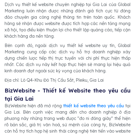
Dịch vụ thiết kế website chuyên nghiệp tại Gia Lai của Global
Marketing luôn nhận được những đánh giá tích cực từ đông
đảo chuyên gia công nghệ thông tin trên toàn quốc. Khách
hàng sẽ nhận được website được tích hợp các nền tảng mạng
xã hội, tạo điều kiện thuận lợi cho thiết lập quảng cáo, tiếp cận
khách hàng đa nền tảng.
Bên cạnh đó, ngoài dịch vụ thiết kế website uy tín, Global
Marketing cung cấp các dịch vụ hỗ trợ doanh nghiệp xây
dựng chiến lược tiếp thị trực tuyến với chi phí thực hiện thấp
nhất. Các dịch vụ này kết hợp thực hiện sẽ mang lại hiệu quả
kinh doanh đạt ngoài sức kỳ vọng của khách hàng.
Địa chỉ: Lô Q4-Khu Đô Thị Cầu Sắt, Pleiku, Gia Lai
BizWebsite - Thiết kế Website theo yêu cầu
tại Gia Lai
BizWebsite hiện đã mở rộng
thiết kế website theo yêu cầu
tại
Gia Lai. Bên cạnh việc mang đến cho doanh nghiệp ở địa
phương này những trang web được "đo ni đóng giày" thể hiện
rõ bản sắc, giá trị văn hoá, sứ mệnh của công ty, BizWebsite
còn hỗ trợ tích hợp hệ sinh thái công nghệ tiên tiến vào website