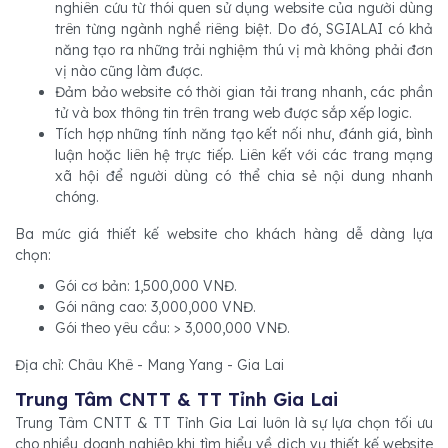
nghiên cứu từ thói quen sử dụng website của người dùng
trên từng ngành nghề riêng biệt. Do đó, SGIALAI có khả
năng tạo ra những trải nghiệm thú vị mà không phải đơn
vị nào cũng làm được.
Đảm bảo website có thời gian tải trang nhanh, các phần
tử và box thông tin trên trang web được sắp xếp logic.
Tích hợp những tính năng tạo kết nối như, đánh giá, bình
luận hoặc liên hệ trực tiếp. Liên kết với các trang mạng
xã hội để người dùng có thể chia sẻ nội dung nhanh
chóng.
Ba mức giá thiết kế website cho khách hàng dễ dàng lựa
chọn:
Gói cơ bản: 1,500,000 VNĐ.
Gói nâng cao: 3,000,000 VNĐ.
Gói theo yêu cầu: > 3,000,000 VNĐ.
Địa chỉ: Châu Khê - Mang Yang - Gia Lai
Trung Tâm CNTT & TT Tỉnh Gia Lai
Trung Tâm CNTT & TT Tỉnh Gia Lai luôn là sự lựa chọn tối ưu
cho nhiều doanh nghiệp khi tìm hiểu về dịch vụ thiết kế website