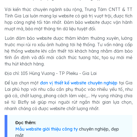
Với kiến thức chuyên ngành sâu rộng, Trung Tâm CNTT & TT
Tỉnh Gia Lai luôn mang lại website có giá trị vượt trội, được tích
hợp công nghệ tối tân nhất. Đảm bảo website được vận hành
mượt mà, bảo mật thông tin dữ liệu tuyệt đối.
Luôn đảm bảo website được thăm khám thường xuyên, lường
trước mọi rủi ro xấu ảnh hưởng tới hệ thống. Tư vấn nâng cấp
hệ thống website khi cần thiết tới khách hàng nhằm đảm bảo
tính ổn định và đổi mới cách thức tương tác, tạo sự mới mẻ
thu hút khách hàng.
Địa chỉ: 105 Hùng Vương - TP Pleiku - Gia Lai
Để lựa chọn một
đơn vị thiết kế website chuyên nghiệp
tại Gia
Lai phù hợp với nhu cầu cần phụ thuộc vào nhiều yếu tố, như
giá cả, chất lượng, phong cách làm việc,... Hy vọng những chia
sẻ từ Bizfly sẽ giúp mọi người rút ngắn thời gian lựa chọn,
nhanh chóng có được website chất lượng nhất.
Đọc thêm:
Mẫu website giới thiệu công ty
chuyên nghiệp, đẹp
mắt