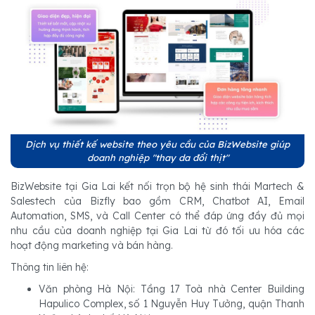
Dịch vụ thiết kế website theo yêu cầu của BizWebsite giúp
doanh nghiệp "thay da đổi thịt"
BizWebsite tại Gia Lai kết nối trọn bộ hệ sinh thái Martech &
Salestech của Bizfly bao gồm CRM, Chatbot AI, Email
Automation, SMS, và Call Center có thể đáp ứng đầy đủ mọi
nhu cầu của doanh nghiệp tại Gia Lai từ đó tối ưu hóa các
hoạt động marketing và bán hàng.
Thông tin liên hệ:
Văn phòng Hà Nội: Tầng 17 Toà nhà Center Building
Hapulico Complex, số 1 Nguyễn Huy Tưởng, quận Thanh