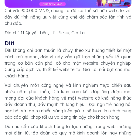
Chỉ với 900.000 VNĐ, chúng ta đã có thể sở hữu website với
đầy đủ tính năng ưu việt cùng chế độ chăm sóc tận tình và
chu đáo.
Địa chỉ: 11 Quyết Tiến, TP. Pleiku, Gia Lai
Diti
Diti không chỉ đơn thuần là chạy theo xu hướng thiết kế một
cách mù quáng, đơn vị này vẫn giữ trọn những yếu tố quan
trọng cơ bản cần phải có cho một website chuyên nghiệp.
Cung cấp dịch vụ thiết kế website tại Gia Lai nổi bật cho mọi
khách hàng.
Với chuyên môn công nghệ và kinh nghiệm thực chiến sau
nhiều năm phát triển, Diti luôn cam kết đáp ứng được mọi
mong đợi của khách hàng về một website có khả năng thúc
đẩy doanh thu, đẩy mạnh thương hiệu. Đội ngũ trẻ hăng hái
học hỏi và tạo ra nhiều sáng kiến giá trị sẽ luôn tìm cách cung
cấp các giải pháp tối ưu và đáng tin cậy cho khách hàng.
Dù nhu cầu của khách hàng là tạo những trang web thương
mại điện tử, tập đoàn có quy mô kinh doanh lớn hay những