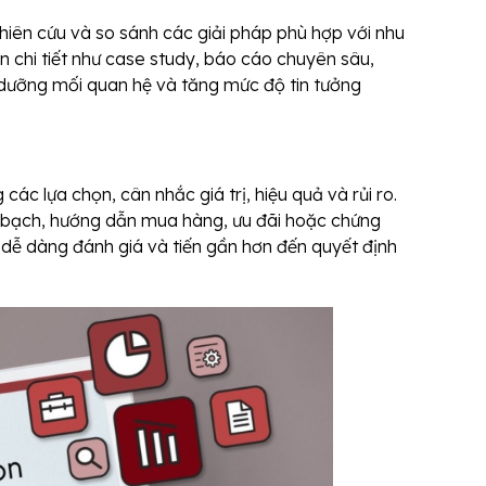
iên cứu và so sánh các giải pháp phù hợp với nhu
 chi tiết như case study, báo cáo chuyên sâu,
 dưỡng mối quan hệ và tăng mức độ tin tưởng
c lựa chọn, cân nhắc giá trị, hiệu quả và rủi ro.
h bạch, hướng dẫn mua hàng, ưu đãi hoặc chứng
dễ dàng đánh giá và tiến gần hơn đến quyết định