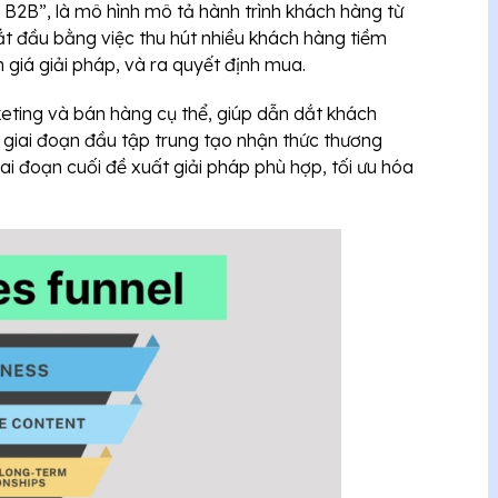
 B2B”, là mô hình mô tả hành trình khách hàng từ
ắt đầu bằng việc thu hút nhiều khách hàng tiềm
 giá giải pháp, và ra quyết định mua.
keting và bán hàng cụ thể, giúp dẫn dắt khách
ụ giai đoạn đầu tập trung tạo nhận thức thương
giai đoạn cuối đề xuất giải pháp phù hợp, tối ưu hóa