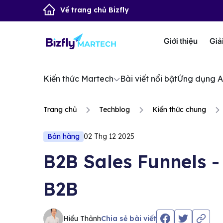
Về trang chủ Bizfly
Giới thiệu
Giả
Kiến thức Martech
Bài viết nổi bật
Ứng dụng A
Trang chủ
Techblog
Kiến thức chung
Bán hàng
02 Thg 12 2025
B2B Sales Funnels -
B2B
Hiếu Thảnh
Chia sẻ bài viết