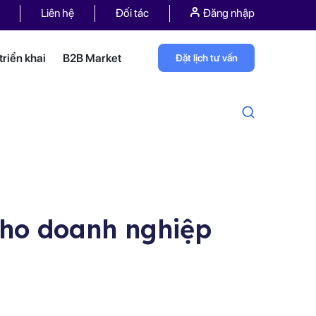
Liên hệ
Đối tác
Đăng nhập
riển khai
B2B Market
Đặt lịch tư vấn
cho doanh nghiệp