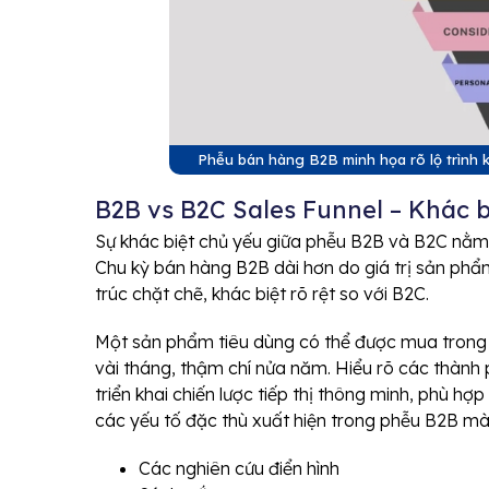
Phễu bán hàng B2B minh họa rõ lộ trình 
B2B vs B2C Sales Funnel – Khác b
Sự khác biệt chủ yếu giữa phễu B2B và B2C nằm
Chu kỳ bán hàng B2B dài hơn do giá trị sản ph
trúc chặt chẽ, khác biệt rõ rệt so với B2C.
Một sản phẩm tiêu dùng có thể được mua trong m
vài tháng, thậm chí nửa năm. Hiểu rõ các thàn
triển khai chiến lược tiếp thị thông minh, phù h
các yếu tố đặc thù xuất hiện trong phễu B2B mà
Các nghiên cứu điển hình