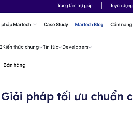
Trung tâm trợ giúp
Tuyển dụng
i pháp Martech
Case Study
Martech Blog
Cẩm nang t
I
Kiến thức chung
Tin tức
Developers
Bán hàng
 Giải pháp tối ưu chuẩn 