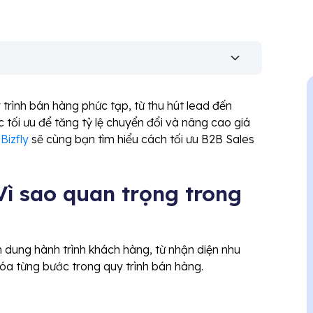
trình bán hàng phức tạp, từ thu hút lead đến
 tối ưu để tăng tỷ lệ chuyển đổi và nâng cao giá
,
Bizfly
sẽ cùng bạn tìm hiểu cách tối ưu B2B Sales
 Vì sao quan trọng trong
 dung hành trình khách hàng, từ nhận diện nhu
óa từng bước trong quy trình bán hàng.