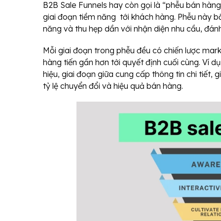
B2B Sale Funnels hay còn gọi là “phễu bán hàng
giai đoạn tiềm năng tới khách hàng. Phễu này b
năng và thu hẹp dần với nhận diện nhu cầu, đánh
Mỗi giai đoạn trong phễu đều có chiến lược mar
hàng tiến gần hơn tới quyết định cuối cùng. Ví d
hiệu, giai đoạn giữa cung cấp thông tin chi tiết, 
tỷ lệ chuyển đổi và hiệu quả bán hàng.