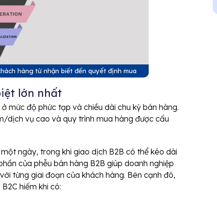
khách hàng từ nhận biết đến quyết định mua
iệt lớn nhất
 ở mức độ phức tạp và chiều dài chu kỳ bán hàng.
ẩm/dịch vụ cao và quy trình mua hàng được cấu
ột ngày, trong khi giao dịch B2B có thể kéo dài
h phần của phễu bán hàng B2B giúp doanh nghiệp
ợp với từng giai đoạn của khách hàng. Bên cạnh đó,
 B2C hiếm khi có: