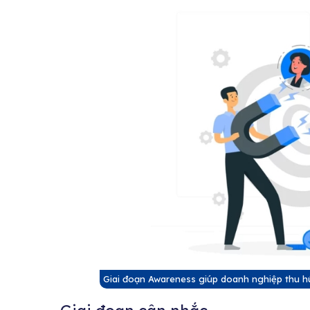
Giai đoạn Awareness giúp doanh nghiệp thu hú