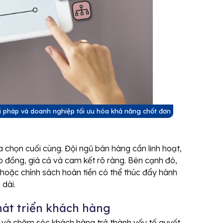
ải pháp và doanh nghiệp tối ưu hóa khả năng chốt đơn
a chọn cuối cùng. Đội ngũ bán hàng cần linh hoạt,
 đồng, giá cả và cam kết rõ ràng. Bên cạnh đó,
 hoặc chính sách hoàn tiền có thể thúc đẩy hành
 dài.
hát triển khách hàng
tác và chăm sóc khách hàng trở thành yếu tố quyết