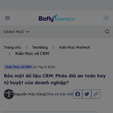
Về trang chủ Bizfly
DANH MỤC
Trang chủ
Techblog
Kiến thức Martech
Kiến thức về CRM
Kiến thức về CRM
16 Thg 01 2026
Bảo mật dữ liệu CRM: Pháo đài an toàn hay
tử huyệt của doanh nghiệp?
Nguyễn Hữu Dũng
Chia sẻ bài viết