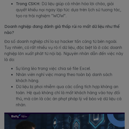
Trong CSKH:
Dữ liệu giúp cá nhân hóa lời chào, giải
quyết khiếu nại ngay lập tức dựa trên lịch sử tương tác,
tạo ra trải nghiệm "WOW".
Doanh nghiệp đang đánh giá thấp rủi ro mất dữ liệu như thế
nào?
Đa số doanh nghiệp chỉ lo sợ hacker tấn công từ bên ngoài.
Tuy nhiên, có rất nhiều vụ rò rỉ dữ liệu, đặc biệt là ở các doanh
nghiệp lớn xuất phát từ nội bộ. Nguyên nhân dẫn đến việc này
là do:
Sự lỏng lẻo trong việc chia sẻ file Excel.
Nhân viên nghỉ việc mang theo toàn bộ danh sách
khách hàng.
Dữ liệu bị phơi nhiễm qua các cổng tích hợp không an
toàn. Hệ quả không chỉ là mất khách hàng vào tay đối
thủ, mà còn là các án phạt pháp lý về bảo vệ dữ liệu cá
nhân.