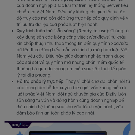
của doanh nghiệp được lưu trữ trên hệ thống Server tiêu
chuẩn tại Việt Nam. Điều này không chỉ giúp tối ưu tốc
độ truy cập mà còn đáp ứng trực tiếp các quy định về vị
trí lưu trữ dữ liệu của pháp luật hiện hành.
Quy trình tuân thủ "sẵn sàng" (Ready-to-use):
Chúng tôi
xây dựng sẵn các luồng công việc (Workflows) từ khâu
xin chấp thuận thu thập thông tin đến quy trình xóa/sửa
dữ liệu theo đúng biểu mẫu và trình tự mà pháp luật Việt
Nam yêu cầu. Điều này giúp doanh nghiệp tránh được
các sai sót về quy trình mà những phần mềm quốc tế
thường bỏ qua do không am hiểu sâu sắc thực tế quản
lý tại địa phương.
Hỗ trợ pháp lý trực tiếp:
Thay vì phải chờ đợi phản hồi từ
các trung tâm hỗ trợ xuyên biên giới vốn không hiểu rõ
luật pháp Việt Nam, đội ngũ chuyên gia của Bizfly luôn
sẵn sàng tư vấn và đồng hành cùng doanh nghiệp để
điều chỉnh hệ thống sao cho vừa tối ưu vận hành, vừa
đảm bảo tính an toàn pháp lý cao nhất.