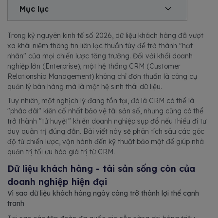
Mục lục
Trong kỷ nguyên kinh tế số 2026, dữ liệu khách hàng đã vượt
xa khái niệm thông tin liên lạc thuần túy để trở thành "hạt
nhân" của mọi chiến lược tăng trưởng. Đối với khối doanh
nghiệp lớn (Enterprise), một hệ thống CRM (Customer
Relationship Management) không chỉ đơn thuần là công cụ
quản lý bán hàng mà là một hệ sinh thái dữ liệu.
Tuy nhiên, một nghịch lý đang tồn tại, đó là CRM có thể là
"pháo đài" kiên cố nhất bảo vệ tài sản số, nhưng cũng có thể
trở thành "tử huyệt" khiến doanh nghiệp sụp đổ nếu thiếu đi tư
duy quản trị đúng đắn. Bài viết này sẽ phân tích sâu các góc
độ từ chiến lược, vận hành đến kỹ thuật bảo mật để giúp nhà
quản trị tối ưu hóa giá trị từ CRM.
Dữ liệu khách hàng - tài sản sống còn của
doanh nghiệp hiện đại
Vì sao dữ liệu khách hàng ngày càng trở thành lợi thế cạnh
tranh