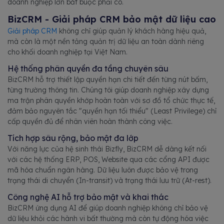
doanh nghiệp lớn bắt buộc phải có.
BizCRM - Giải pháp CRM bảo mật dữ liệu cao
Giải pháp CRM
không chỉ giúp quản lý khách hàng hiệu quả,
mà còn là một nền tảng quản trị dữ liệu an toàn dành riêng
cho khối doanh nghiệp tại Việt Nam.
Hệ thống phân quyền đa tầng chuyên sâu
BizCRM hỗ trợ thiết lập quyền hạn chi tiết đến từng nút bấm,
từng trường thông tin. Chúng tôi giúp doanh nghiệp xây dựng
ma trận phân quyền khớp hoàn toàn với sơ đồ tổ chức thực tế,
đảm bảo nguyên tắc "quyền hạn tối thiểu" (Least Privilege) chỉ
cấp quyền đủ để nhân viên hoàn thành công việc.
Tích hợp sâu rộng, bảo mật đa lớp
Với năng lực của hệ sinh thái Bizfly, BizCRM dễ dàng kết nối
với các hệ thống ERP, POS, Website qua các cổng API được
mã hóa chuẩn ngân hàng. Dữ liệu luôn được bảo vệ trong
trạng thái di chuyển (In-transit) và trạng thái lưu trữ (At-rest).
Công nghệ AI hỗ trợ bảo mật và khai thác
BizCRM ứng dụng AI để giúp doanh nghiệp không chỉ bảo vệ
dữ liệu khỏi các hành vi bất thường mà còn tự động hóa việc