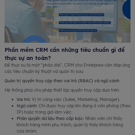
Phần mềm CRM cần những tiêu chuẩn gì để
thực sự an toàn?
Để thực sự là một "pháo đài", CRM cho Enterprise cần đáp ứng
các tiêu chuẩn kỹ thuật và quản trị sau:
Quản trị quyền truy cập theo vai trò (RBAC) và ngữ cảnh
Hệ thống phải cho phép thiết lập quyền truy cập dựa trên:
Vai trò:
Vị trí công việc (Sales, Marketing, Manager).
Ngữ cảnh:
Chỉ được truy cập khi đang ở văn phòng (theo
IP) hoặc trong giờ làm việc.
Phân quyền dữ liệu theo cấp bậc:
Nhân viên chỉ thấy
khách hàng mình phụ trách, quản lý thấy khách hàng
của nhóm.