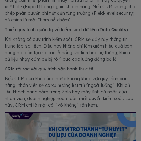
xuất file (Export) hàng nghìn khách hàng. Nếu CRM không cho
phép phân quyền chi tiết đến từng trường (Field-level security),
nó chính là một "bom nổ chậm".
Thiếu quy trình quản trị và kiểm soát dữ liệu (Data Quality)
Khi không có quy trình kiểm soát, CRM sẽ đầy rẫy thông tin
trùng lặp, sai lệch. Điều này không chỉ làm giảm hiệu quả bán
hàng mà còn tạo ra các lỗ hổng khi tích hợp hệ thống, khiến
dữ liệu nhạy cảm dễ bị rò rỉ qua các luồng đồng bộ lỗi.
CRM rời rạc với quy trình vận hành thực tế
Nếu CRM quá khó dùng hoặc không khớp với quy trình bán
hàng, nhân viên sẽ có xu hướng lưu trữ "ngoài luồng". Khi dữ
liệu khách hàng nằm trong Zalo hay máy tính cá nhân của
nhân viên, doanh nghiệp hoàn toàn mất quyền kiểm soát. Lúc
này, CRM chỉ là một cái "vỏ không" tốn kém.