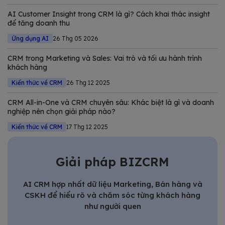
Trong bài viết này, Bizfly tổng hợp và phân tích chi tiết các
AI Customer Insight trong CRM là gì? Cách khai thác insight
giải pháp CRM tốt nhất
để tăng doanh thu
Ứng dụng AI
26 Thg 05 2026
CRM trong Marketing và Sales: Vai trò và tối ưu hành trình
khách hàng
Kiến thức về CRM
26 Thg 12 2025
CRM All-in-One và CRM chuyên sâu: Khác biệt là gì và doanh
nghiệp nên chọn giải pháp nào?
Kiến thức về CRM
17 Thg 12 2025
Giải pháp BIZCRM
AI CRM hợp nhất dữ liệu Marketing, Bán hàng và
CSKH để hiểu rõ và chăm sóc từng khách hàng
như người quen