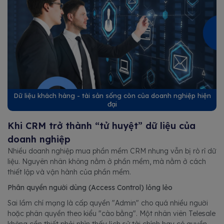
Dữ liệu khách hàng - tài sản sống còn của doanh nghiệp hiện
đại
Khi CRM trở thành “tử huyệt” dữ liệu của
doanh nghiệp
Nhiều doanh nghiệp mua phần mềm CRM nhưng vẫn bị rò rỉ dữ
liệu. Nguyên nhân không nằm ở phần mềm, mà nằm ở cách
thiết lập và vận hành của phần mềm.
Phân quyền người dùng (Access Control) lỏng lẻo
Sai lầm chí mạng là cấp quyền "Admin" cho quá nhiều người
hoặc phân quyền theo kiểu "cào bằng". Một nhân viên Telesale
không cần thiết phải nhìn thấy lịch sử tài chính hay có quyền