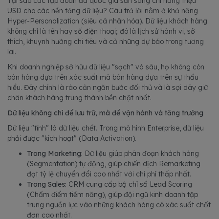
Tại sao các tập đoàn đa quốc gia sẵn sàng chi hàng triệu
USD cho các nền tảng dữ liệu? Câu trả lời nằm ở khả năng
Hyper-Personalization (siêu cá nhân hóa). Dữ liệu khách hàng
không chỉ là tên hay số điện thoại; đó là lịch sử hành vi, sở
thích, khuynh hướng chi tiêu và cả những dự báo trong tương
lai.
Khi doanh nghiệp sở hữu dữ liệu "sạch" và sâu, họ không còn
bán hàng dựa trên xác suất mà bán hàng dựa trên sự thấu
hiểu. Đây chính là rào cản ngăn bước đối thủ và là sợi dây giữ
chân khách hàng trung thành bền chặt nhất.
Dữ liệu không chỉ để lưu trữ, mà để vận hành và tăng trưởng
Dữ liệu "tĩnh" là dữ liệu chết. Trong mô hình Enterprise, dữ liệu
phải được "kích hoạt" (Data Activation).
Trong Marketing:
Dữ liệu giúp phân đoạn khách hàng
(Segmentation) tự động, giúp chiến dịch Remarketing
đạt tỷ lệ chuyển đổi cao nhất với chi phí thấp nhất.
Trong Sales:
CRM cung cấp bộ chỉ số Lead Scoring
(Chấm điểm tiềm năng), giúp đội ngũ kinh doanh tập
trung nguồn lực vào những khách hàng có xác suất chốt
đơn cao nhất.