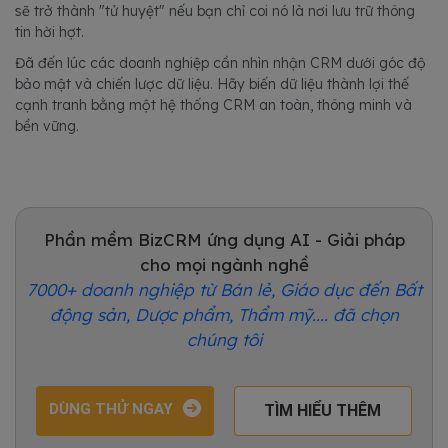
sẽ trở thành "tử huyệt" nếu bạn chỉ coi nó là nơi lưu trữ thông
tin hời hợt.
Đã đến lúc các doanh nghiệp cần nhìn nhận CRM dưới góc độ
bảo mật và chiến lược dữ liệu. Hãy biến dữ liệu thành lợi thế
cạnh tranh bằng một hệ thống CRM an toàn, thông minh và
bền vững.
Phần mềm BizCRM ứng dụng AI - Giải pháp
cho mọi ngành nghề
7000+ doanh nghiệp từ Bán lẻ, Giáo dục đến Bất
động sản, Dược phẩm, Thẩm mỹ.... đã chọn
chúng tôi
DÙNG THỬ NGAY
TÌM HIỂU THÊM