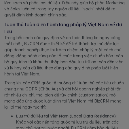
làm sạch và phân loại dữ liệu. Điều này giúp bộ phận Marketing
và Sales luôn có trong tay nguồn dữ liệu "sạch" nhất để ra
quyết định kinh doanh chính xác.
Tuân thủ toàn diện hành lang pháp lý Việt Nam về dữ
liệu
Trong bối cảnh các quy định về an toàn thông tin ngày càng
thắt chặt, BizCRM được thiết kế để trở thành trợ thủ đắc lực
giúp doanh nghiệp thực thi trách nhiệm pháp lý một cách chủ
động, đồng hành cùng các tổ chức trong việc chuẩn hóa toàn
bộ quy trình từ khâu thu thập ban đầu, lưu trữ an toàn đến việc
xử lý hay xóa dữ liệu theo đúng các quy định pháp luật hiện
hành tại Việt Nam.
Trong khi các CRM quốc tế thường chỉ tuân thủ các tiêu chuẩn
chung như GDPR (Châu Âu) và đòi hỏi doanh nghiệp phải tốn
rất nhiều chi phí, thời gian để tùy chỉnh (customization) mới
mong đáp ứng được luật định tại Việt Nam, thì BizCRM mang
lại lợi thế ngay tức thì:
Lưu trữ dữ liệu tại Việt Nam (Local Data Residency):
Khác với các nền tảng quốc tế lưu trữ dữ liệu trên các
máy chủ đặt tại nước ngoài, BizCRM đảm bảo dữ liệu