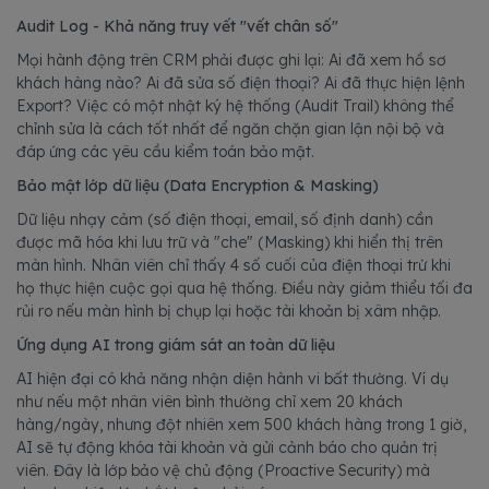
Audit Log - Khả năng truy vết "vết chân số"
Mọi hành động trên CRM phải được ghi lại: Ai đã xem hồ sơ
khách hàng nào? Ai đã sửa số điện thoại? Ai đã thực hiện lệnh
Export? Việc có một nhật ký hệ thống (Audit Trail) không thể
chỉnh sửa là cách tốt nhất để ngăn chặn gian lận nội bộ và
đáp ứng các yêu cầu kiểm toán bảo mật.
Bảo mật lớp dữ liệu (Data Encryption & Masking)
Dữ liệu nhạy cảm (số điện thoại, email, số định danh) cần
được mã hóa khi lưu trữ và "che" (Masking) khi hiển thị trên
màn hình. Nhân viên chỉ thấy 4 số cuối của điện thoại trừ khi
họ thực hiện cuộc gọi qua hệ thống. Điều này giảm thiểu tối đa
rủi ro nếu màn hình bị chụp lại hoặc tài khoản bị xâm nhập.
Ứng dụng AI trong giám sát an toàn dữ liệu
AI hiện đại có khả năng nhận diện hành vi bất thường. Ví dụ
như nếu một nhân viên bình thường chỉ xem 20 khách
hàng/ngày, nhưng đột nhiên xem 500 khách hàng trong 1 giờ,
AI sẽ tự động khóa tài khoản và gửi cảnh báo cho quản trị
viên. Đây là lớp bảo vệ chủ động (Proactive Security) mà