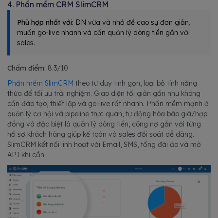
4. Phần mềm CRM SlimCRM
Phù hợp nhất với:
DN vừa và nhỏ đề cao sự đơn giản,
muốn go-live nhanh và cần quản lý dòng tiền gắn với
sales.
Chấm điểm:
8.3/10
Phần mềm SlimCRM
theo tư duy tinh gọn, loại bỏ tính năng
thừa để tối ưu trải nghiệm. Giao diện tối giản gần như không
cần đào tạo, thiết lập và go-live rất nhanh. Phần mềm mạnh ở
quản lý cơ hội và pipeline trực quan, tự động hóa báo giá/hợp
đồng và đặc biệt là quản lý dòng tiền, công nợ gắn với từng
hồ sơ khách hàng giúp kế toán và sales đối soát dễ dàng.
SlimCRM kết nối linh hoạt với Email, SMS, tổng đài ảo và mở
API khi cần.