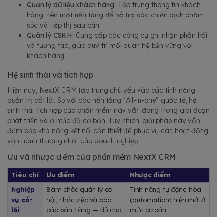
Quản lý dữ liệu khách hàng:
Tập trung thông tin khách
hàng trên một nền tảng để hỗ trợ các chiến dịch chăm
sóc và tiếp thị sau bán.
Quản lý CSKH:
Cung cấp các công cụ ghi nhận phản hồi
và tương tác, giúp duy trì mối quan hệ bền vững với
khách hàng.
Hệ sinh thái và tích hợp
Hiện nay, NextX CRM tập trung chủ yếu vào các tính năng
quản trị cốt lõi. So với các nền tảng "All-in-one" quốc tế, hệ
sinh thái tích hợp của phần mềm này vẫn đang trong giai đoạn
phát triển và ở mức độ cơ bản. Tuy nhiên, giải pháp này vẫn
đảm bảo khả năng kết nối cần thiết để phục vụ các hoạt động
vận hành thường nhật của doanh nghiệp.
Ưu và nhược điểm của phần mềm NextX CRM
Tiêu chí
Ưu điểm
Nhược điểm
Nghiệp 
Bám chắc quản lý cơ 
Tính năng tự động hóa 
vụ cốt 
hội, nhắc việc và báo 
(automation) hiện mới ở 
lõi
cáo bán hàng — đủ cho 
mức cơ bản.