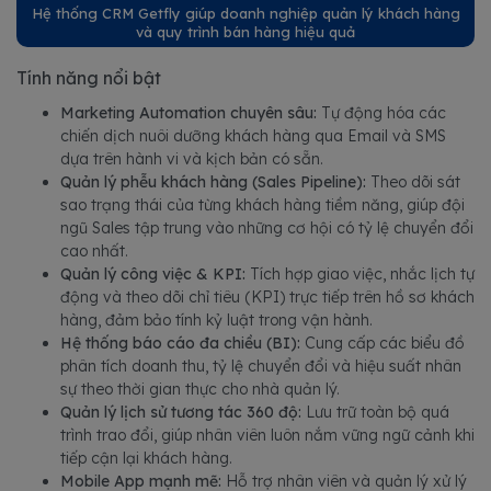
Hệ thống CRM Getfly giúp doanh nghiệp quản lý khách hàng
và quy trình bán hàng hiệu quả
Tính năng nổi bật
Marketing Automation chuyên sâu:
Tự động hóa các
chiến dịch nuôi dưỡng khách hàng qua Email và SMS
dựa trên hành vi và kịch bản có sẵn.
Quản lý phễu khách hàng (Sales Pipeline):
Theo dõi sát
sao trạng thái của từng khách hàng tiềm năng, giúp đội
ngũ Sales tập trung vào những cơ hội có tỷ lệ chuyển đổi
cao nhất.
Quản lý công việc & KPI:
Tích hợp giao việc, nhắc lịch tự
động và theo dõi chỉ tiêu (KPI) trực tiếp trên hồ sơ khách
hàng, đảm bảo tính kỷ luật trong vận hành.
Hệ thống báo cáo đa chiều (BI):
Cung cấp các biểu đồ
phân tích doanh thu, tỷ lệ chuyển đổi và hiệu suất nhân
sự theo thời gian thực cho nhà quản lý.
Quản lý lịch sử tương tác 360 độ:
Lưu trữ toàn bộ quá
trình trao đổi, giúp nhân viên luôn nắm vững ngữ cảnh khi
tiếp cận lại khách hàng.
Mobile App mạnh mẽ:
Hỗ trợ nhân viên và quản lý xử lý