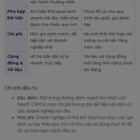
vận hành thường nhật.
Phù hợp 
Am hiểu thói quen kinh 
Chưa tối ưu cho quy 
DN Việt
doanh nội địa, triển khai 
trình đa quốc gia phức 
được cho nhiều quy mô.
tạp.
Chi phí
Mức giá cạnh tranh, dễ 
Hệ sinh thái tích hợp còn 
tiếp cận với doanh 
mỏng so với nền tảng 
nghiệp nhỏ.
toàn cầu.
Cộng 
Hỗ trợ bản địa xử lý 
Tài liệu và cộng đồng 
đồng & 
nhanh, trực tiếp.
mở rộng tính năng chưa 
tài liệu
đa dạng.
Chi phí đầu tư
Đặc điểm:
Một trong những điểm mạnh lớn nhất của
NextX CRM là mức chi phí tương đối dễ tiếp cận đối với
các doanh nghiệp nội địa.
Mức phí:
Doanh nghiệp có thể linh hoạt lựa chọn các gói
dịch vụ tùy theo quy mô và nhu cầu sử dụng thực tế để
tối ưu hóa ngân sách đầu tư.