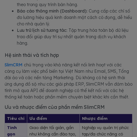
theo trong quy trình bán hàng.
Báo cáo thông minh (Dashboard):
Cung cấp các chỉ số
đo lường hiệu quả kinh doanh một cách cô đọng, dễ hiểu
cho nhà quản lý.
Lưu trữ lịch sử tương tác:
Tập trung hóa toàn bộ dữ liệu
trao đổi giúp duy trì sự nhất quán trong dịch vụ khách
hàng.
Hệ sinh thái và tích hợp
SlimCRM
chú trọng vào khả năng kết nối linh hoạt với các
công cụ làm việc phổ biến tại Việt Nam như Email, SMS, Tổng
đài ảo và các nền tảng Marketing. Dù không có hệ sinh thái
ứng dụng đồ sộ như các giải pháp ERP, SlimCRM vẫn đảm bảo
tính mở qua API để doanh nghiệp có thể kết nối với các hệ
thống kế toán hoặc phần mềm chuyên biệt khác khi cần thiết.
Ưu và nhược điểm của phần mềm SlimCRM
Tiêu chí
Ưu điểm
Nhược điểm
Tinh 
Giao diện tối giản, gần 
Nghiệp vụ quản trị phức 
gọn
như không cần đào tạo, 
tạp/đa chức năng có 