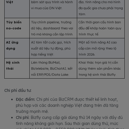
Việt
bám sát quy trình và hành 
địa; tính năng cho mô hình 
vi mua của DN Việt.
đa quốc gia chưa phải trọng 
tâm.
Tùy biến 
Tùy chỉnh pipeline, trường 
Cần thời gian cấu hình ban 
no-code
dữ liệu, dashboard theo vai 
đầu để khớp hoàn toàn quy 
trò mà không cần lập trình.
trình thực tế.
AI ứng 
AI tóm tắt cuộc gọi, trích 
Một số tính năng AI cao 
dụng
xuất dữ liệu tự động, phù 
cấp còn mở rộng theo lộ 
hợp tiếng Việt.
trình 2026.
Hệ sinh 
Liên thông BizMail, 
Khai thác trọn giá trị cần 
thái
BizWebsite, BizChatAI; kết 
dùng thêm sản phẩm khác 
nối ERP/POS/Data Lake.
trong hệ sinh thái Bizfly.
Chi phí đầu tư:
Đặc điểm:
Chi phí của BizCRM được thiết kế linh hoạt,
phù hợp với các doanh nghiệp Việt đang trên đà tăng
trưởng mạnh mẽ.
Chi phí:
Bizfly cung cấp gói dùng thử 14 ngày với đầy đủ
tính năng không giới hạn. Sau thời gian dùng thử, mức