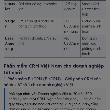
CRMV
DN Việt có đội telesales
12,5 triệu
Smart Call
iet
lớn
đ/năm
Center tích
hợp
vTige
SMB cần giải pháp đa
~12
Cloud & on-
r
năng chi phí thấp
USD/use
premise linh
rr/tháng
hoạt
Less
Hộ kinh doanh, DN siêu
~16
Đơn giản
Anno
nhỏ
USD/use
nhất, giá
ying
r/th
phẳng minh
bạch
Phần mềm CRM Việt Nam cho doanh nghiệp
tốt nhất
1. Phần mềm BizCRM (BizCRM) – Giải pháp CRM vận
hành + AI số 1 cho doanh nghiệp Việt
Phù hợp nhất với:
Doanh nghiệp Việt từ 20 đến 500+
nhân sự cần một CRM "vận hành" thực thụ — chuẩn hóa
quy trình, tự động hóa đa kênh nội địa (Zalo, ZNS, tổng
đài) và ứng dụng AI tiếng Việt, có thể lớn cùng doanh