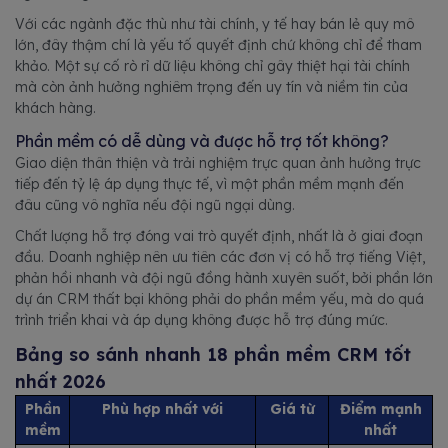
Với các ngành đặc thù như tài chính, y tế hay bán lẻ quy mô
lớn, đây thậm chí là yếu tố quyết định chứ không chỉ để tham
khảo. Một sự cố rò rỉ dữ liệu không chỉ gây thiệt hại tài chính
mà còn ảnh hưởng nghiêm trọng đến uy tín và niềm tin của
khách hàng.
Phần mềm có dễ dùng và được hỗ trợ tốt không?
Giao diện thân thiện và trải nghiệm trực quan ảnh hưởng trực
tiếp đến tỷ lệ áp dụng thực tế, vì một phần mềm mạnh đến
đâu cũng vô nghĩa nếu đội ngũ ngại dùng.
Chất lượng hỗ trợ đóng vai trò quyết định, nhất là ở giai đoạn
đầu. Doanh nghiệp nên ưu tiên các đơn vị có hỗ trợ tiếng Việt,
phản hồi nhanh và đội ngũ đồng hành xuyên suốt, bởi phần lớn
dự án CRM thất bại không phải do phần mềm yếu, mà do quá
trình triển khai và áp dụng không được hỗ trợ đúng mức.
Bảng so sánh nhanh 18 phần mềm CRM tốt
nhất 2026
Phần
Phù hợp nhất với
Giá từ
Điểm mạnh
mềm
nhất