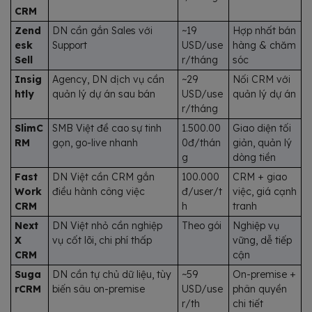
CRM
Zend
DN cần gắn Sales với
~19
Hợp nhất bán
esk
Support
USD/use
hàng & chăm
Sell
r/tháng
sóc
Insig
Agency, DN dịch vụ cần
~29
Nối CRM với
htly
quản lý dự án sau bán
USD/use
quản lý dự án
r/tháng
SlimC
SMB Việt đề cao sự tinh
1.500.00
Giao diện tối
RM
gọn, go-live nhanh
0đ/thán
giản, quản lý
g
dòng tiền
Fast
DN Việt cần CRM gắn
100.000
CRM + giao
Work
điều hành công việc
đ/user/t
việc, giá cạnh
CRM
h
tranh
Next
DN Việt nhỏ cần nghiệp
Theo gói
Nghiệp vụ
X
vụ cốt lõi, chi phí thấp
vững, dễ tiếp
CRM
cận
Suga
DN cần tự chủ dữ liệu, tùy
~59
On-premise +
rCRM
biến sâu on-premise
USD/use
phân quyền
r/th
chi tiết