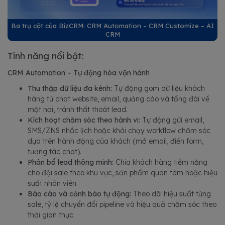
Ba trụ cột của BizCRM: CRM Automation – CRM Customize – AI
CRM
Tính năng nổi bật:
CRM Automation – Tự động hóa vận hành
Thu thập dữ liệu đa kênh:
Tự động gom dữ liệu khách
hàng từ chat website, email, quảng cáo và tổng đài về
một nơi, tránh thất thoát lead.
Kích hoạt chăm sóc theo hành vi:
Tự động gửi email,
SMS/ZNS nhắc lịch hoặc khởi chạy workflow chăm sóc
dựa trên hành động của khách (mở email, điền form,
tương tác chat).
Phân bổ lead thông minh:
Chia khách hàng tiềm năng
cho đội sale theo khu vực, sản phẩm quan tâm hoặc hiệu
suất nhân viên.
Báo cáo và cảnh báo tự động:
Theo dõi hiệu suất từng
sale, tỷ lệ chuyển đổi pipeline và hiệu quả chăm sóc theo
thời gian thực.