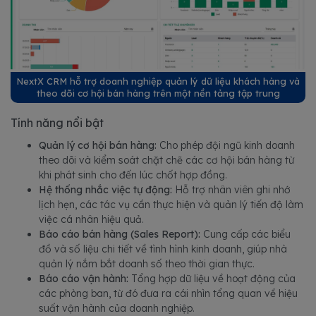
NextX CRM hỗ trợ doanh nghiệp quản lý dữ liệu khách hàng và
theo dõi cơ hội bán hàng trên một nền tảng tập trung
Tính năng nổi bật
Quản lý cơ hội bán hàng:
Cho phép đội ngũ kinh doanh
theo dõi và kiểm soát chặt chẽ các cơ hội bán hàng từ
khi phát sinh cho đến lúc chốt hợp đồng.
Hệ thống nhắc việc tự động:
Hỗ trợ nhân viên ghi nhớ
lịch hẹn, các tác vụ cần thực hiện và quản lý tiến độ làm
việc cá nhân hiệu quả.
Báo cáo bán hàng (Sales Report):
Cung cấp các biểu
đồ và số liệu chi tiết về tình hình kinh doanh, giúp nhà
quản lý nắm bắt doanh số theo thời gian thực.
Báo cáo vận hành:
Tổng hợp dữ liệu về hoạt động của
các phòng ban, từ đó đưa ra cái nhìn tổng quan về hiệu
suất vận hành của doanh nghiệp.