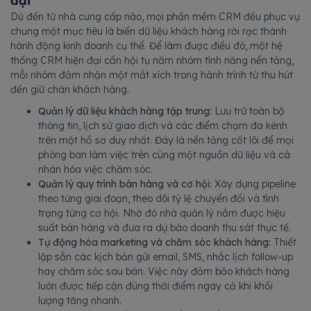
đại
Dù đến từ nhà cung cấp nào, mọi phần mềm CRM đều phục vụ
chung một mục tiêu là biến dữ liệu khách hàng rời rạc thành
hành động kinh doanh cụ thể. Để làm được điều đó, một hệ
thống CRM hiện đại cần hội tụ năm nhóm tính năng nền tảng,
mỗi nhóm đảm nhận một mắt xích trong hành trình từ thu hút
đến giữ chân khách hàng.
Quản lý dữ liệu khách hàng tập trung:
Lưu trữ toàn bộ
thông tin, lịch sử giao dịch và các điểm chạm đa kênh
trên một hồ sơ duy nhất. Đây là nền tảng cốt lõi để mọi
phòng ban làm việc trên cùng một nguồn dữ liệu và cá
nhân hóa việc chăm sóc.
Quản lý quy trình bán hàng và cơ hội:
Xây dựng pipeline
theo từng giai đoạn, theo dõi tỷ lệ chuyển đổi và tình
trạng từng cơ hội. Nhờ đó nhà quản lý nắm được hiệu
suất bán hàng và đưa ra dự báo doanh thu sát thực tế.
Tự động hóa marketing và chăm sóc khách hàng:
Thiết
lập sẵn các kịch bản gửi email, SMS, nhắc lịch follow-up
hay chăm sóc sau bán. Việc này đảm bảo khách hàng
luôn được tiếp cận đúng thời điểm ngay cả khi khối
lượng tăng nhanh.