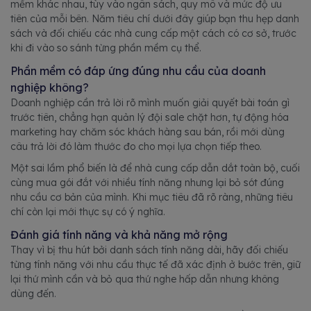
mềm khác nhau, tùy vào ngân sách, quy mô và mức độ ưu
tiên của mỗi bên. Năm tiêu chí dưới đây giúp bạn thu hẹp danh
sách và đối chiếu các nhà cung cấp một cách có cơ sở, trước
khi đi vào so sánh từng phần mềm cụ thể.
Phần mềm có đáp ứng đúng nhu cầu của doanh
nghiệp không?
Doanh nghiệp cần trả lời rõ mình muốn giải quyết bài toán gì
trước tiên, chẳng hạn quản lý đội sale chặt hơn, tự động hóa
marketing hay chăm sóc khách hàng sau bán, rồi mới dùng
câu trả lời đó làm thước đo cho mọi lựa chọn tiếp theo.
Một sai lầm phổ biến là để nhà cung cấp dẫn dắt toàn bộ, cuối
cùng mua gói đắt với nhiều tính năng nhưng lại bỏ sót đúng
nhu cầu cơ bản của mình. Khi mục tiêu đã rõ ràng, những tiêu
chí còn lại mới thực sự có ý nghĩa.
Đánh giá tính năng và khả năng mở rộng
Thay vì bị thu hút bởi danh sách tính năng dài, hãy đối chiếu
từng tính năng với nhu cầu thực tế đã xác định ở bước trên, giữ
lại thứ mình cần và bỏ qua thứ nghe hấp dẫn nhưng không
dùng đến.