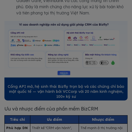
Golden Gate, Vietinbank và các cổng thông tin chính
phủ. Đây là minh chứng cho năng lực xử lý bài toán khó
và tiên phong tại thị trường Việt Nam.
Cổng API mở, hệ sinh thái Bizfly trọn bộ và các chứng chỉ bảo
mật quốc tế — vận hành bởi VCCorp với 20 năm kinh nghiệm,
100+ kỹ sư
Ưu và nhược điểm của phần mềm BizCRM
Tiêu chí
Ưu điểm
Nhược điểm
Phù hợp DN 
Thiết kế "CRM vận hành", 
Thế mạnh ở thị trường nội 