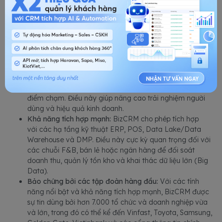
Nằm trong hệ sinh thái chuyển đổi số toàn diện của Bizfly
(thuộc VCCorp), BizCRM trở thành trung tâm thông tin quan
trọng cho các doanh nghiệp, nhất là những doanh nghiệp lớn,
nhiều thông tin.
Hệ sinh thái Bizfly:
BizCRM cho phép kết nối với các giải
pháp chuyển đổi số của Bizfly như BizMail, BizWebsite,
BizChatAI, BizTicket, tạo nên dòng chảy dữ liệu liên
thông, thu thập đầy đủ dữ liệu khách hàng tại tất cả các
điểm chạm. Điều này giúp nâng cao trải nghiệm người
dùng và hiệu quả kinh doanh.
Khả năng tích hợp mạnh:
BizCRM cho phép tích hợp
với các hạ tầng kỹ thuật ERP, POS, Data Lake/Data
Warehouse và DMP. Điều này cực kỳ quan trọng đối với
các chuỗi F&B, bán lẻ hoặc ngân hàng để đối soát
doanh thu, quản lý tồn kho và khai thác dữ liệu lớn (Big
Data).
Bảo chứng bởi các tập đoàn hàng đầu:
Với các tính
năng nổi bật và khả năng tích hợp mạnh, BizCRM được
sự tin dùng bởi hơn 7.000 tổ chức và doanh nghiệp vừa
và lớn, trong đó có thể kể đến Vinfast, Toyota, Samsung,