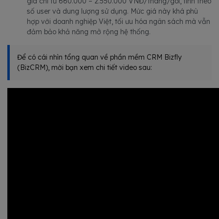
giá chỉ từ 660.000 – 2.550.000 VNĐ/tháng/gói, tính theo
số user và dung lượng sử dụng. Mức giá này khá phù
hợp với doanh nghiệp Việt, tối ưu hóa ngân sách mà vẫn
đảm bảo khả năng mở rộng hệ thống.
Để có cái nhìn tổng quan về phần mềm CRM Bizfly
(BizCRM), mời bạn xem chi tiết video sau: