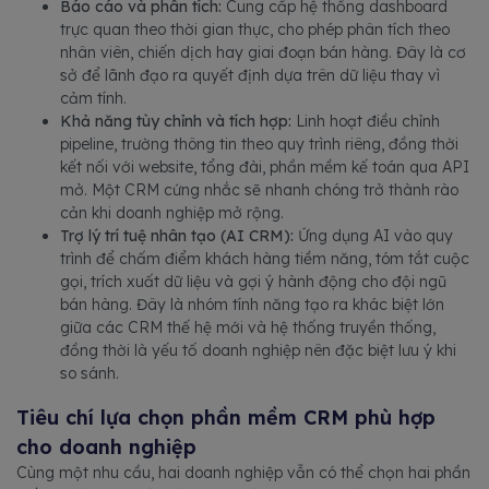
Báo cáo và phân tích:
Cung cấp hệ thống dashboard
trực quan theo thời gian thực, cho phép phân tích theo
nhân viên, chiến dịch hay giai đoạn bán hàng. Đây là cơ
sở để lãnh đạo ra quyết định dựa trên dữ liệu thay vì
cảm tính.
Khả năng tùy chỉnh và tích hợp:
Linh hoạt điều chỉnh
pipeline, trường thông tin theo quy trình riêng, đồng thời
kết nối với website, tổng đài, phần mềm kế toán qua API
mở. Một CRM cứng nhắc sẽ nhanh chóng trở thành rào
cản khi doanh nghiệp mở rộng.
Trợ lý trí tuệ nhân tạo (AI CRM):
Ứng dụng AI vào quy
trình để chấm điểm khách hàng tiềm năng, tóm tắt cuộc
gọi, trích xuất dữ liệu và gợi ý hành động cho đội ngũ
bán hàng. Đây là nhóm tính năng tạo ra khác biệt lớn
giữa các CRM thế hệ mới và hệ thống truyền thống,
đồng thời là yếu tố doanh nghiệp nên đặc biệt lưu ý khi
so sánh.
Tiêu chí lựa chọn phần mềm CRM phù hợp
cho doanh nghiệp
Cùng một nhu cầu, hai doanh nghiệp vẫn có thể chọn hai phần