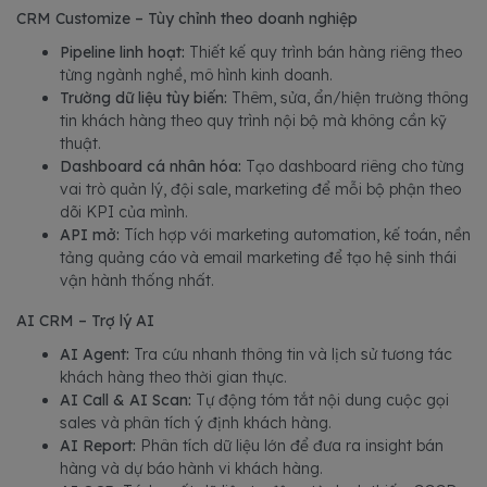
CRM Customize – Tùy chỉnh theo doanh nghiệp
Pipeline linh hoạt:
Thiết kế quy trình bán hàng riêng theo
từng ngành nghề, mô hình kinh doanh.
Trường dữ liệu tùy biến:
Thêm, sửa, ẩn/hiện trường thông
tin khách hàng theo quy trình nội bộ mà không cần kỹ
thuật.
Dashboard cá nhân hóa:
Tạo dashboard riêng cho từng
vai trò quản lý, đội sale, marketing để mỗi bộ phận theo
dõi KPI của mình.
API mở:
Tích hợp với marketing automation, kế toán, nền
tảng quảng cáo và email marketing để tạo hệ sinh thái
vận hành thống nhất.
AI CRM – Trợ lý AI
AI Agent:
Tra cứu nhanh thông tin và lịch sử tương tác
khách hàng theo thời gian thực.
AI Call & AI Scan:
Tự động tóm tắt nội dung cuộc gọi
sales và phân tích ý định khách hàng.
AI Report:
Phân tích dữ liệu lớn để đưa ra insight bán
hàng và dự báo hành vi khách hàng.