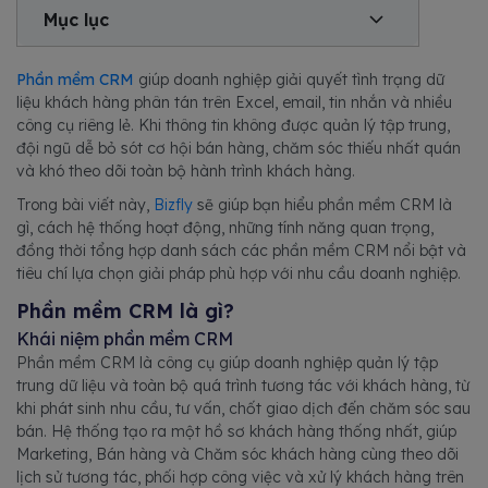
Mục lục
Phần mềm CRM
giúp doanh nghiệp giải quyết tình trạng dữ
liệu khách hàng phân tán trên Excel, email, tin nhắn và nhiều
công cụ riêng lẻ. Khi thông tin không được quản lý tập trung,
đội ngũ dễ bỏ sót cơ hội bán hàng, chăm sóc thiếu nhất quán
và khó theo dõi toàn bộ hành trình khách hàng.
Trong bài viết này,
Bizfly
sẽ giúp bạn hiểu phần mềm CRM là
gì, cách hệ thống hoạt động, những tính năng quan trọng,
đồng thời tổng hợp danh sách các phần mềm CRM nổi bật và
tiêu chí lựa chọn giải pháp phù hợp với nhu cầu doanh nghiệp.
Phần mềm CRM là gì?
Khái niệm phần mềm CRM
Phần mềm CRM là công cụ giúp doanh nghiệp quản lý tập
trung dữ liệu và toàn bộ quá trình tương tác với khách hàng, từ
khi phát sinh nhu cầu, tư vấn, chốt giao dịch đến chăm sóc sau
bán. Hệ thống tạo ra một hồ sơ khách hàng thống nhất, giúp
Marketing, Bán hàng và Chăm sóc khách hàng cùng theo dõi
lịch sử tương tác, phối hợp công việc và xử lý khách hàng trên