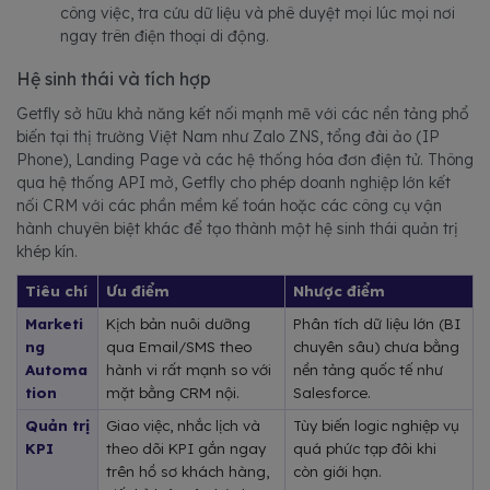
công việc, tra cứu dữ liệu và phê duyệt mọi lúc mọi nơi
ngay trên điện thoại di động.
Hệ sinh thái và tích hợp
Getfly sở hữu khả năng kết nối mạnh mẽ với các nền tảng phổ
biến tại thị trường Việt Nam như Zalo ZNS, tổng đài ảo (IP
Phone), Landing Page và các hệ thống hóa đơn điện tử. Thông
qua hệ thống API mở, Getfly cho phép doanh nghiệp lớn kết
nối CRM với các phần mềm kế toán hoặc các công cụ vận
hành chuyên biệt khác để tạo thành một hệ sinh thái quản trị
khép kín.
Tiêu chí
Ưu điểm
Nhược điểm
Marketi
Kịch bản nuôi dưỡng 
Phân tích dữ liệu lớn (BI 
ng 
qua Email/SMS theo 
chuyên sâu) chưa bằng 
Automa
hành vi rất mạnh so với 
nền tảng quốc tế như 
tion
mặt bằng CRM nội.
Salesforce.
Quản trị 
Giao việc, nhắc lịch và 
Tùy biến logic nghiệp vụ 
KPI
theo dõi KPI gắn ngay 
quá phức tạp đôi khi 
trên hồ sơ khách hàng, 
còn giới hạn.