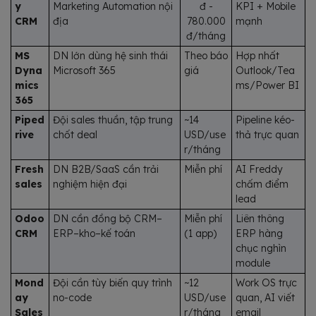
y
Marketing Automation nội
đ -
KPI + Mobile
CRM
địa
780.000
mạnh
đ/tháng
MS
DN lớn dùng hệ sinh thái
Theo báo
Hợp nhất
Dyna
Microsoft 365
giá
Outlook/Tea
mics
ms/Power BI
365
Piped
Đội sales thuần, tập trung
~14
Pipeline kéo-
rive
chốt deal
USD/use
thả trực quan
r/tháng
Fresh
DN B2B/SaaS cần trải
Miễn phí
AI Freddy
sales
nghiệm hiện đại
chấm điểm
lead
Odoo
DN cần đồng bộ CRM–
Miễn phí
Liên thông
CRM
ERP–kho–kế toán
(1 app)
ERP hàng
chục nghìn
module
Mond
Đội cần tùy biến quy trình
~12
Work OS trực
ay
no-code
USD/use
quan, AI viết
Sales
r/tháng
email