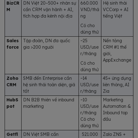
BizCR
DN Việt 20–500+ nhân sự
660.000
Hệ sinh thái
M
cần CRM vận hành + AI,
VND/thá
VCCorp + AI
tích hợp đa kênh nội địa
ng
tiếng Việt
Có cho
dùng thử
Sales
Tập đoàn, DN đa quốc
~25
Nền tảng
force
gia >200 người
USD/use
CRM #1 thế
r/tháng
giới,
AppExchange
Có cho
dùng thử
Zoho
SMB đến Enterprise cần
~14
45+ ứng dụng
CRM
hệ sinh thái toàn diện, giá
USD/use
liên thông, AI
tốt
r/tháng
Zia
HubS
DN B2B thiên về inbound
~10
Marketing
pot
marketing
USD/use
Automation &
r/tháng
Inbound top
Có cho
đầu
dùng thử
Getfl
DN Việt SMB cần
521.000
Zalo ZNS +