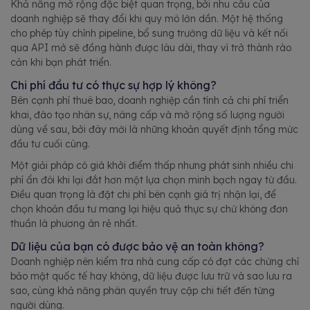
Khả năng mở rộng đặc biệt quan trọng, bởi nhu cầu của
doanh nghiệp sẽ thay đổi khi quy mô lớn dần. Một hệ thống
cho phép tùy chỉnh pipeline, bổ sung trường dữ liệu và kết nối
qua API mở sẽ đồng hành được lâu dài, thay vì trở thành rào
cản khi bạn phát triển.
Chi phí đầu tư có thực sự hợp lý không?
Bên cạnh phí thuê bao, doanh nghiệp cần tính cả chi phí triển
khai, đào tạo nhân sự, nâng cấp và mở rộng số lượng người
dùng về sau, bởi đây mới là những khoản quyết định tổng mức
đầu tư cuối cùng.
Một giải pháp có giá khởi điểm thấp nhưng phát sinh nhiều chi
phí ẩn đôi khi lại đắt hơn một lựa chọn minh bạch ngay từ đầu.
Điều quan trọng là đặt chi phí bên cạnh giá trị nhận lại, để
chọn khoản đầu tư mang lại hiệu quả thực sự chứ không đơn
thuần là phương án rẻ nhất.
Dữ liệu của bạn có được bảo vệ an toàn không?
Doanh nghiệp nên kiểm tra nhà cung cấp có đạt các chứng chỉ
bảo mật quốc tế hay không, dữ liệu được lưu trữ và sao lưu ra
sao, cùng khả năng phân quyền truy cập chi tiết đến từng
người dùng.