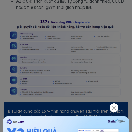
AI OCR:
Trích xuất dữ liệu tự động từ danh thiếp, CCCD
hoặc file scan, giảm thời gian nhập liệu.
BizCRM cung cấp 137+ tính năng chuyên sâu trải trên 6 nhóm:
Marketing, Sale, Service, Loyalty, AI CRM, Insight
Hệ sinh thái và tích hợp