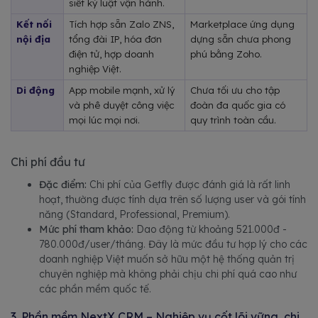
siết kỷ luật vận hành.
Kết nối 
Tích hợp sẵn Zalo ZNS, 
Marketplace ứng dụng 
nội địa
tổng đài IP, hóa đơn 
dựng sẵn chưa phong 
điện tử, hợp doanh 
phú bằng Zoho.
nghiệp Việt.
Di động
App mobile mạnh, xử lý 
Chưa tối ưu cho tập 
và phê duyệt công việc 
đoàn đa quốc gia có 
mọi lúc mọi nơi.
quy trình toàn cầu.
Chi phí đầu tư
Đặc điểm:
Chi phí của Getfly được đánh giá là rất linh
hoạt, thường được tính dựa trên số lượng user và gói tính
năng (Standard, Professional, Premium).
Mức phí tham khảo:
Dao động từ khoảng 521.000đ -
780.000đ/user/tháng. Đây là mức đầu tư hợp lý cho các
doanh nghiệp Việt muốn sở hữu một hệ thống quản trị
chuyên nghiệp mà không phải chịu chi phí quá cao như
các phần mềm quốc tế.
3. Phần mềm NextX CRM – Nghiệp vụ cốt lõi vững, chi