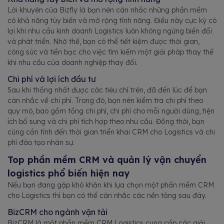
Lời khuyên của Bizfly là bạn nên cân nhắc những phần mềm
có khả năng tùy biến và mở rộng tính năng. Điều này cực kỳ có
lợi khi nhu cầu kinh doanh Logistics luôn không ngừng biến đổi
và phát triển. Nhờ thế, bạn có thể tiết kiệm được thời gian,
công sức và tiền bạc cho việc tìm kiếm một giải pháp thay thế
khi nhu cầu của doanh nghiệp thay đổi.
Chi phí và lợi ích đầu tư
Sau khi thống nhất được các tiêu chí trên, đã đến lúc để bạn
cân nhắc về chi phí. Trong đó, bạn nên kiểm tra chi phí theo
quy mô, bao gồm tổng chi phí, chi phí cho mỗi người dùng, tiện
ích bổ sung và chi phí tích hợp theo nhu cầu. Đồng thời, bạn
cũng cần tính đến thời gian triển khai CRM cho Logistics và chi
phí đào tạo nhân sự.
Top phần mềm CRM và quản lý vận chuyển
logistics phổ biến hiện nay
Nếu bạn đang gặp khó khăn khi lựa chọn một phần mềm CRM
cho Logistics thì bạn có thể cân nhắc các nền tảng sau đây.
BizCRM cho ngành vận tải
BizCRM là một phần mềm CRM Logistics cung cấp các giải