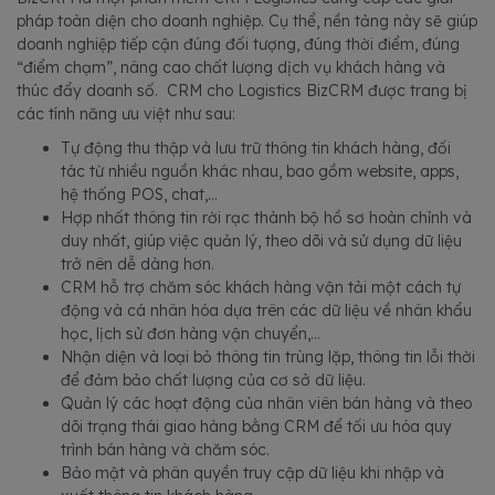
pháp toàn diện cho doanh nghiệp. Cụ thể, nền tảng này sẽ giúp
doanh nghiệp tiếp cận đúng đối tượng, đúng thời điểm, đúng
“điểm chạm”, nâng cao chất lượng dịch vụ khách hàng và
thúc đẩy doanh số. CRM cho Logistics BizCRM được trang bị
các tính năng ưu việt như sau:
Tự động thu thập và lưu trữ thông tin khách hàng, đối
tác từ nhiều nguồn khác nhau, bao gồm website, apps,
hệ thống POS, chat,...
Hợp nhất thông tin rời rạc thành bộ hồ sơ hoàn chỉnh và
duy nhất, giúp việc quản lý, theo dõi và sử dụng dữ liệu
trở nên dễ dàng hơn.
CRM hỗ trợ chăm sóc khách hàng vận tải một cách tự
động và cá nhân hóa dựa trên các dữ liệu về nhân khẩu
học, lịch sử đơn hàng vận chuyển,...
Nhận diện và loại bỏ thông tin trùng lặp, thông tin lỗi thời
để đảm bảo chất lượng của cơ sở dữ liệu.
Quản lý các hoạt động của nhân viên bán hàng và theo
dõi trạng thái giao hàng bằng CRM để tối ưu hóa quy
trình bán hàng và chăm sóc.
Bảo mật và phân quyền truy cập dữ liệu khi nhập và