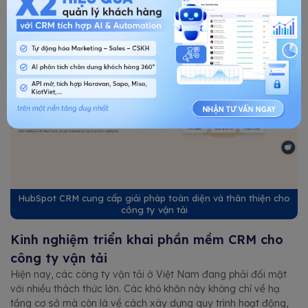
HubSpot CRM cung cấp giải pháp toàn diện và thân thiện cho
công ty vận tải
Kinh nghiệm triển khai phần mềm CRM cho
công ty vận tải
Hiện nay, các công ty vận tải ở Việt Nam đang phải đối mặt
với nhiều thách thức lớn. Các khó khăn này không chỉ về hạ
tầng cơ sở mà còn là về cách xây dựng quy trình hoạt động,