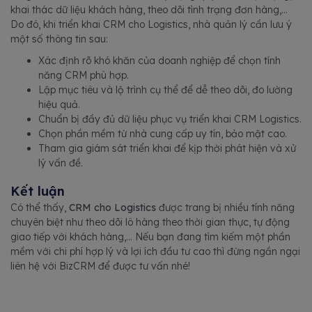
khai thác dữ liệu khách hàng, theo dõi tình trạng đơn hàng,...
Do đó, khi triển khai CRM cho Logistics, nhà quản lý cần lưu ý
một số thông tin sau:
Xác định rõ khó khăn của doanh nghiệp để chọn tính
năng CRM phù hợp.
Lập mục tiêu và lộ trình cụ thể để dễ theo dõi, đo lường
hiệu quả.
Chuẩn bị đầy đủ dữ liệu phục vụ triển khai CRM Logistics.
Chọn phần mềm từ nhà cung cấp uy tín, bảo mật cao.
Tham gia giám sát triển khai để kịp thời phát hiện và xử
lý vấn đề.
Kết luận
Có thể thấy,
CRM cho Logistics
được trang bị nhiều tính năng
chuyên biệt như theo dõi lô hàng theo thời gian thực, tự động
giao tiếp với khách hàng,... Nếu bạn đang tìm kiếm một phần
mềm với chi phí hợp lý và lợi ích đầu tư cao thì đừng ngần ngại
liên hệ với BizCRM để được tư vấn nhé!