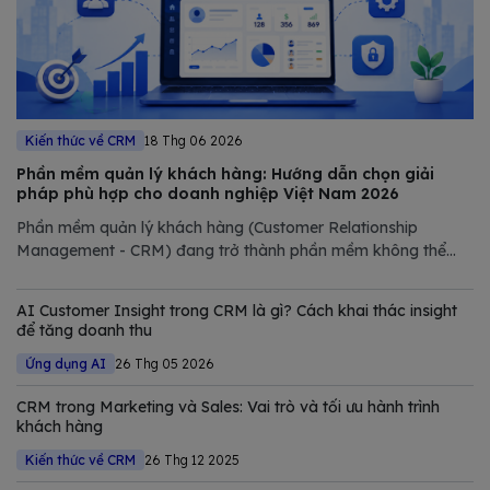
Kiến thức về CRM
18 Thg 06 2026
Phần mềm quản lý khách hàng: Hướng dẫn chọn giải
pháp phù hợp cho doanh nghiệp Việt Nam 2026
Phần mềm quản lý khách hàng (Customer Relationship
Management - CRM) đang trở thành phần mềm không thể
thiếu trong chiến lược số hóa của các doanh nghiệp hiện đại.
Trong bài viết này, Bizfly tổng hợp và phân tích chi tiết các
AI Customer Insight trong CRM là gì? Cách khai thác insight
giải pháp CRM tốt nhất
để tăng doanh thu
Ứng dụng AI
26 Thg 05 2026
CRM trong Marketing và Sales: Vai trò và tối ưu hành trình
khách hàng
Kiến thức về CRM
26 Thg 12 2025