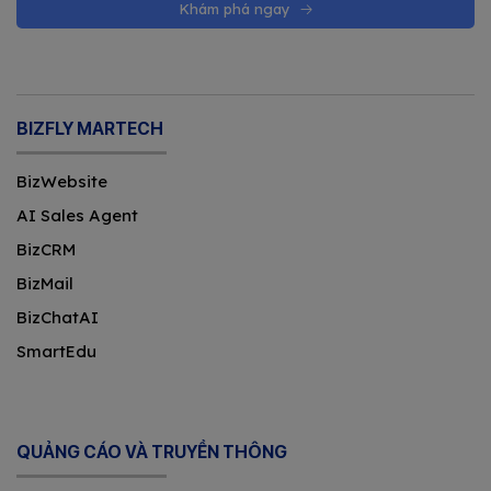
Khám phá ngay
BIZFLY MARTECH
BizWebsite
AI Sales Agent
BizCRM
BizMail
BizChatAI
SmartEdu
QUẢNG CÁO VÀ TRUYỀN THÔNG