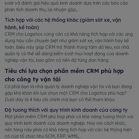
soát và đánh giá hiệu quả kinh doanh dựa trên các báo cáo
phân tích doanh thu, lợi nhuận gộp,...
Tích hợp với các hệ thống khác (giám sát xe, vận
hành, kế toán)
CRM cho Logistics cũng cần có khả năng tích hợp với các ứng
dụng hậu cần chuyên biệt như giám sát xe, vận hành hay kế
toán. Điều này giúp CRM trở thành trung tâm dữ liệu, nơi nhà
quản lý có thể dễ dàng kiểm soát mọi hoạt động của doanh
nghiệp vận tải, bao gồm cả tiến độ từng đơn hàng.
Tiêu chí lựa chọn phần mềm CRM phù hợp
cho công ty vận tải
Có phải bạn là nhà quản lý doanh nghiệp vận tải và bạn đang
gặp khó khăn khi lựa chọn một CRM cho Logistics phù hợp?
Dưới đây là 4 tiêu chí chính mà bạn có thể tham khảo.
Độ tương thích với quy trình kinh doanh của công ty
Một phần mềm CRM phù hợp phải có khả năng tương thích với
quy trình kinh doanh của doanh nghiệp. Hay nói cách khác,
nền tảng này phải có khả năng tích hợp với các hệ thống hiện
có của tổ chức như SCM, ERP, WMS,...