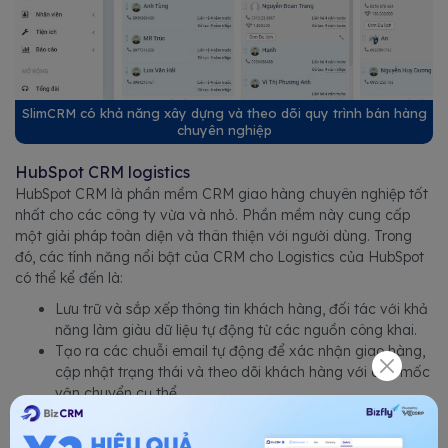
SlimCRM có khả năng xây dựng và theo dõi quy trình bán hàng
chuyên nghiệp
HubSpot CRM logistics
HubSpot CRM là phần mềm CRM giao hàng chuyên nghiệp tốt
nhất cho các công ty vừa và nhỏ. Phần mềm này cung cấp
một giải pháp toàn diện và thân thiện với người dùng. Trong
đó, các tính năng nổi bật của CRM cho Logistics của HubSpot
có thể kể đến là:
Lưu trữ và sắp xếp thông tin khách hàng, đối tác với khả
năng làm giàu dữ liệu tự động từ các nguồn công khai.
Tạo ra các chuỗi email tự động để xác nhận giao hàng,
cập nhật trạng thái và theo dõi khách hàng với các mốc
vận chuyển cụ thể.
Dễ dàng truy cập dữ liệu khách hàng và theo dõi trạng
thái đơn hàng thông qua ứng dụng di động.