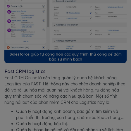
Salesforce giúp tự động hóa các quy trình thủ công để đảm
bảo sự minh bạch
Fast CRM logistics
Fast CRM Online là nền tảng quản lý quan hệ khách hàng
Logistics của FAST. Hệ thống này cho phép doanh nghiệp theo
dõi và tối ưu hóa mối quan hệ với khách hàng, tự động hóa
quy trình chăm sóc và nâng cao hiệu quả bán. Một số tính
năng nổi bật của phần mềm CRM cho Logistics này là:
Quản lý hoạt động kinh doanh, bao gồm tìm kiếm và
phát triển thị trường, bán hàng, chăm sóc khách hàng,...
Quản lý hoạt động tiếp thị.
Quản lý thông tin nội bộ và đội ngũ nhân sự về lịch làm